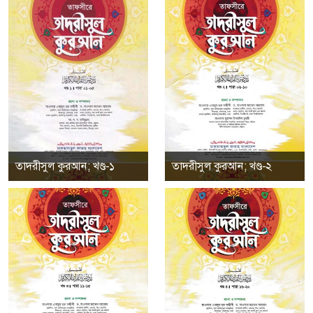
তাদরীসুল কুরআন; খণ্ড-১
তাদরীসুল কুরআন; খণ্ড-২