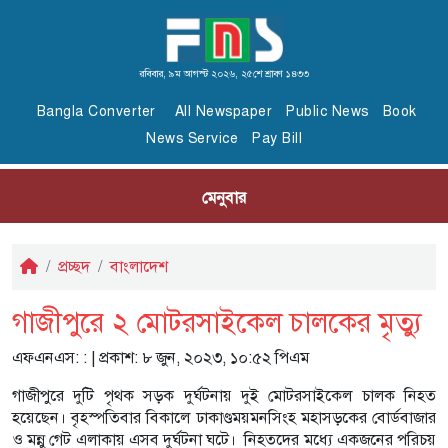
রবিবার, ৯ম আগস্ট ২০২৬, ২৫শে শ্রাবণ ১৪৩৩
Bangla Converter
All Newspaper
Public News
Book
News Service
Pay Bill
মেনুবার
প্রচ্ছদ
বাংলাদেশ
গাজীপুরে ২ মোটরসাইকেল চালকের মৃত্যু
এফএনএস:
: | প্রকাশ: ৮ জুন, ২০২৩, ১০:৫২ পিএম
গাজীপুরে দুটি পৃথক সড়ক দুর্ঘটনায় দুই মোটরসাইকেল চালক নিহত
হয়েছেন। বৃহস্পতিবার বিকালে ঢাকাণ্ডময়মনসিংহ মহাসড়কের বোর্ডবাজার
ও মন্নু গেট এলাকায় এসব দুর্ঘটনা ঘটে। নিহতদের মধ্যে একজনের পরিচয়