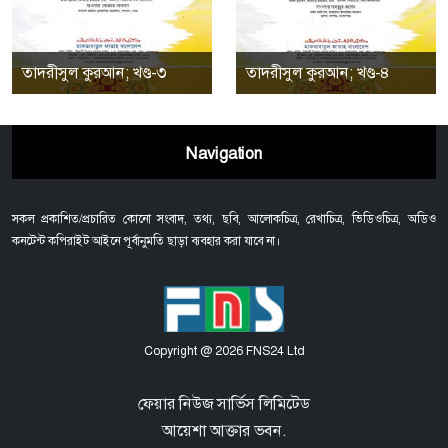
তাদরীসুল কুরআন; খণ্ড-৩
তাদরীসুল কুরআন; খণ্ড-৪
Navigation
সকল প্রকাশিত/প্রচারিত কোনো সংবাদ, তথ্য, ছবি, আলোকচিত্র, রেখাচিত্র, ভিডিওচিত্র, অডিও
কনটেন্ট কপিরাইট আইনে পূর্বানুমতি ছাড়া ব্যবহার করা যাবে না।
Copyright @ 2026 FNS24 Ltd
ফেয়ার নিউজ সার্ভিস লিমিটেড
আয়েশা আক্তার ভবন.