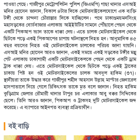
পাওয়া গেছে। গাজীপুর মেট্রোপলিটন পুলিশ (জিএমপি) গাছা থানার এসআই
মনির হোসেন জানান, বিকাল ৪টার দিকে মোটরসাইকেলযোগে এক ব্যক্তি
টঙ্গী থেকে চান্দনা চৌরাস্তার দিকে যাচ্ছিলেন। পথে ঢাকাণ্ডময়মনসিংহ
মহাসড়কের বোর্ডবাজার এলাকায় আইইউটির সামনে পৌঁছালে পেছন থেকে
একটি পিকআপ ভ্যান তাকে ধাক্কা দেয়। এতে চালক মোটরসাইকেল থেকে
ছিটকে পড়ে একই পিকআপের চাপায় ঘটনাস্থলে নিহত হন। আনুমানিক ৪৫
বছর বয়সের নিহত ওই মোটরসাইকেল চালকের পরিচয় জানা যায়নি।
এসআই মনির হোসেন আরও জানান, একই সময়ে একই সড়কের টঙ্গীর মন্নু
গেট এলাকায় ঢাকাগামী একটি মোটরসাইকেলকে পেছন থেকে একটি ড্রাম
ট্রাক ধাক্কা দেয়। এতে মোটরসাইকেল থেকে ছিটকে পড়ে একই ট্রাকের
চাকায় পিষ্ট হন ওই মোটরসাইকেলের চালক আবদুল হাকিম (৩৭)।
স্থানীয়রা তাকে উদ্ধার করে গাজীপুর শহীদ আহসান উল্লাহ মাস্টার জেনারেল
হাসপাতালে নিয়ে গেলে চিকিৎসক তাকে মৃত বলে জানান। নিহত হাকিম
কুড়িগ্রাম জেলার রৌমারী থানার টাপুর চর এলাকার আবু বক্কর সিদ্দিকের
ছেলে। তিনি আরও জানান, পিকআপ ও ট্রাকসহ দুটি মোটরসাইকেল জব্দ
করেছে। এ ব্যাপারে আইনগত ব্যবস্থা প্রক্রিয়াধীন।
বই বাড়ি