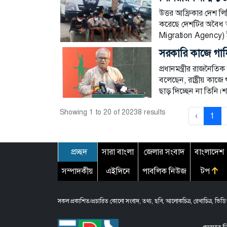
উত্তর আফ্রিকার দেশ ল
করেছে দেশটির অবৈধ অভি
Migration Agency) ই
সরকারি কাজে গাফিল
প্রধানমন্ত্রীর রাজনৈত
বলেছেন, রাষ্ট্রীয় কাজে
ছাড় দিচ্ছেন না তিনি।শ
Showing
1
to
20
of
20238
results
‹
1
প্রচ্ছদ
সারা বাংলা
জেলার সংবাদ
বাংলাদেশ
সম্পাদকীয়
এইদিনে
পাবলিক নিউজ
টপ
সকল প্রকাশিত/প্রচারিত কোনো সংবাদ, তথ্য, ছবি, আলোকচিত্র, রেখাচিত্র, ভিডিও