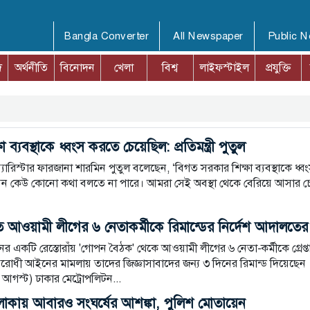
Bangla Converter
All Newspaper
Public 
দ
অর্থনীতি
বিনোদন
খেলা
বিশ্ব
লাইফস্টাইল
প্রযুক্তি
ব্যবস্থাকে ধ্বংস করতে চেয়েছিল: প্রতিমন্ত্রী পুতুল
ী ব্যারিস্টার ফারজানা শারমিন পুতুল বলেছেন, ‘বিগত সরকার শিক্ষা ব্যবস্থাকে ধ্ব
েন কেউ কোনো কথা বলতে না পারে। আমরা সেই অবস্থা থেকে বেরিয়ে আসার চেষ
রকৃত আওয়ামী লীগের ৬ নেতাকর্মীকে রিমান্ডের নির্দেশ আদালতের
র একটি রেস্তোরাঁয় 'গোপন বৈঠক' থেকে আওয়ামী লীগের ৬ নেতা-কর্মীকে গ্রেপ্ত
সবিরোধী আইনের মামলায় তাদের জিজ্ঞাসাবাদের জন্য ৩ দিনের রিমান্ড দিয়েছেন
গস্ট) ঢাকার মেট্রোপলিটন...
এলাকায় আবারও সংঘর্ষের আশঙ্কা, পুলিশ মোতায়েন