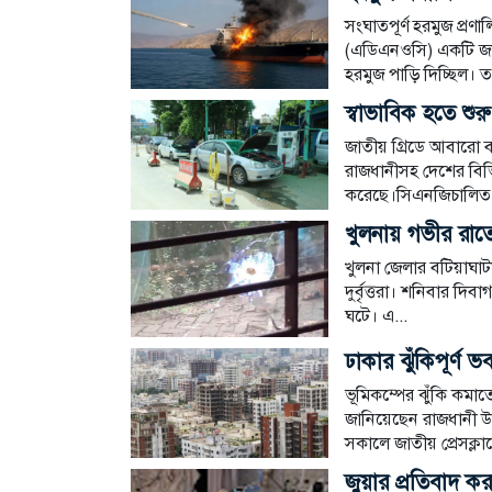
সংঘাতপূর্ণ হরমুজ প্র
(এডিএনওসি) একটি জা
হরমুজ পাড়ি দিচ্ছিল। 
স্বাভাবিক হতে শু
জাতীয় গ্রিডে আবারো ব
রাজধানীসহ দেশের বিভি
করেছে।সিএনজিচালিত অ
খুলনায় গভীর রাত
খুলনা জেলার বটিয়াঘাটা
দুর্বৃত্তরা। শনিবার 
ঘটে। এ...
ঢাকার ঝুঁকিপূর্ণ
ভূমিকম্পের ঝুঁকি কমাত
জানিয়েছেন রাজধানী উন
সকালে জাতীয় প্রেসক্ল
জুয়ার প্রতিবাদ ক