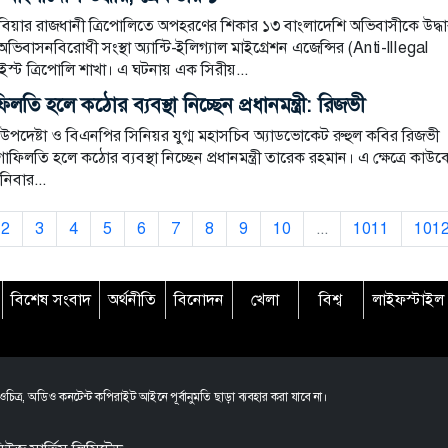
িবিয়ার রাজধানী ত্রিপোলিতে অপহরণের শিকার ১৩ বাংলাদেশি অভিবাসীকে উদ্ধ
বাসনবিরোধী সংস্থা অ্যান্টি-ইলিগ্যাল মাইগ্রেশন এজেন্সির (Anti-Illegal
স্ট ত্রিপোলি শাখা। এ ঘটনায় এক সিরীয়...
তি হলে কঠোর ব্যবস্থা নিচ্ছেন প্রধানমন্ত্রী: রিজভী
িক উপদেষ্টা ও বিএনপির সিনিয়র যুগ্ম মহাসচিব অ্যাডভোকেট রুহুল কবির রিজভী
 গাফিলতি হলে কঠোর ব্যবস্থা নিচ্ছেন প্রধানমন্ত্রী তারেক রহমান। এ ক্ষেত্রে কাউক
নিবার...
2
3
4
5
6
7
8
9
10
...
1011
101
বিশেষ সংবাদ
অর্থনীতি
বিনোদন
খেলা
বিশ্ব
লাইফস্টাইল
চিত্র, অডিও কনটেন্ট কপিরাইট আইনে পূর্বানুমতি ছাড়া ব্যবহার করা যাবে না।