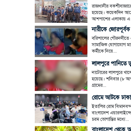
রাজধানীর বকশীবাজারে
হয়েছে। কয়েকদিন আগের
আশপাশের এলাকায় এ উ
নারীকে জোরপূর্বক
বরিশালের গৌরনদীতে এক
সামাজিক যোগাযোগ মাধ
কর্মীকে নিয়ে...
লালপুরে পানিতে ডুব
নাটোরের লালপুরে খালে 
হয়েছে। শনিবার (৮ আগ
গ্রামের...
রোমে আটকে ঢাকার
ইতালির রোম বিমানবন্দ
বাংলাদেশ এয়ারলাইন্সে
চরম ভোগান্তির মধ্যে...
বাংলাদেশ থেকে আ