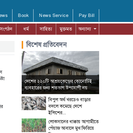
News
Book
News Service
Pay Bill
সংগঠন
ধর্ম
সাহিত্য
মুক্তমত
অন্যান্য
বিশেষ প্রতিবেদন
ংস
্টা
দেশের ২২০টি আশ্রয়কেন্দ্রের কোনোটিই
ব্যবহারের জন্য শতভাগ উপযোগী নয়
বিপুল অর্থ খরচেও বাড়ার
বদলে কমেছে দেশে
ার
ইলিশের...
লোকসানের ধাক্কায় আগামীতে
পেঁয়াজ আবাদে মুখ ফিরিয়ে