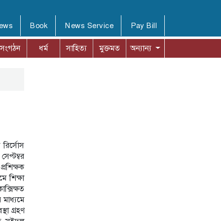
News
Book
News Service
Pay Bill
সংগঠন
ধর্ম
সাহিত্য
মুক্তমত
অন্যান্য
 রির্সোস
েপ্টম্বর
্রশিক্ষক
মে শিক্ষা
ক্সিক্ষত
 মাধ্যমে
্থা গ্রহণ