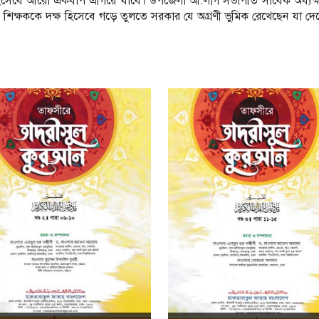
্রগতি হিসেবে আরো একধাপ এগিয়ে যাবে। উপজেলা আ.লীগ সভাপতি সাবেক অধ্যক্
ে শিক্ষককে দক্ষ হিসেবে গড়ে তুলতে সরকার যে অগ্রণী ভুমিক রেখেছেন যা দে