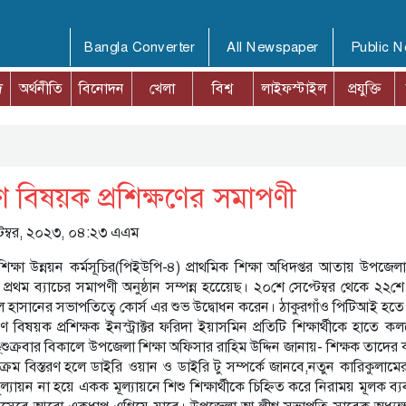
Bangla Converter
All Newspaper
Public 
দ
অর্থনীতি
বিনোদন
খেলা
বিশ্ব
লাইফস্টাইল
প্রযুক্তি
তরণ বিষয়ক প্রশিক্ষণের সমাপণী
প্টেম্বর, ২০২৩, ০৪:২৩ এএম
শিক্ষা উন্নয়ন কর্মসূচির(পিইউপি-৪) প্রাথমিক শিক্ষা অধিদপ্তর আতায় উপজেলা
প্রথম ব্যাচের সমাপণী অনুষ্ঠান সম্পন্ন হয়েেেছ। ২০শে সেপ্টেম্বর থেকে ২২শে স
ল হাসানের সভাপতিত্বে কোর্স এর শুভ উদ্বোধন করেন। ঠাকুরগাঁও পিটিআই হতে প
তরণ বিষয়ক প্রশিক্ষক ইনস্ট্রাক্টর ফরিদা ইয়াসমিন প্রতিটি শিক্ষার্থীকে হাতে কল
্শুক্রবার বিকালে উপজেলা শিক্ষা অফিসার রাহিম উদ্দিন জানায়- শিক্ষক তাদের কা
ষক্রম বিস্তরণ হলে ডাইরি ওয়ান ও ডাইরি টু সম্পর্কে জানবে,নতুন কারিকুলামের
 মূল্যায়ন না হয়ে একক মূল্যায়নে শিশু শিক্ষার্থীকে চিহ্নিত করে নিরাময় মূলক ব্যবস