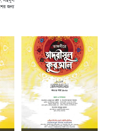
ষ, সইদুল
শের জন্য