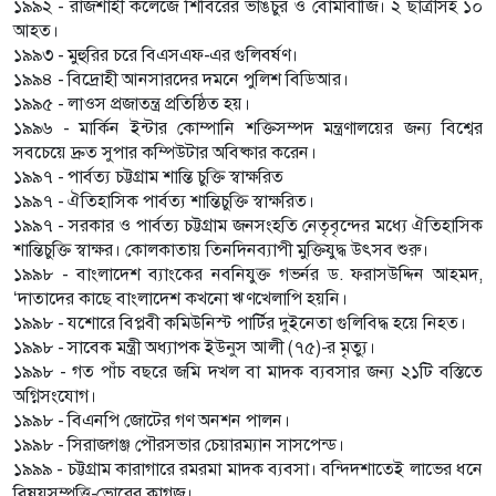
১৯৯২ - রাজশাহী কলেজে শিবিরের ভাঙচুর ও বোমাবাজি। ২ ছাত্রীসহ ১০
আহত।
১৯৯৩ - মুহুরির চরে বিএসএফ-এর গুলিবর্ষণ।
১৯৯৪ - বিদ্রোহী আনসারদের দমনে পুলিশ বিডিআর।
১৯৯৫ - লাওস প্রজাতন্ত্র প্রতিষ্ঠিত হয়।
১৯৯৬ - মার্কিন ইন্টার কোম্পানি শক্তিসম্পদ মন্ত্রণালয়ের জন্য বিশ্বের
সবচেয়ে দ্রুত সুপার কম্পিউটার অবিষ্কার করেন।
১৯৯৭ - পার্বত্য চট্টগ্রাম শান্তি চুক্তি স্বাক্ষরিত
১৯৯৭ - ঐতিহাসিক পার্বত্য শান্তিচুক্তি স্বাক্ষরিত।
১৯৯৭ - সরকার ও পার্বত্য চট্টগ্রাম জনসংহতি নেতৃবৃন্দের মধ্যে ঐতিহাসিক
শান্তিচুক্তি স্বাক্ষর। কোলকাতায় তিনদিনব্যাপী মুক্তিযুদ্ধ উৎসব শুরু।
১৯৯৮ - বাংলাদেশ ব্যাংকের নবনিযুক্ত গভর্নর ড. ফরাসউদ্দিন আহমদ,
‘দাতাদের কাছে বাংলাদেশ কখনো ঋণখেলাপি হয়নি।
১৯৯৮ - যশোরে বিপ্লবী কমিউনিস্ট পার্টির দুইনেতা গুলিবিদ্ধ হয়ে নিহত।
১৯৯৮ - সাবেক মন্ত্রী অধ্যাপক ইউনুস আলী (৭৫)-র মৃত্যু।
১৯৯৮ - গত পাঁচ বছরে জমি দখল বা মাদক ব্যবসার জন্য ২১টি বস্তিতে
অগ্নিসংযোগ।
১৯৯৮ - বিএনপি জোটের গণ অনশন পালন।
১৯৯৮ - সিরাজগঞ্জ পৌরসভার চেয়ারম্যান সাসপেন্ড।
১৯৯৯ - চট্টগ্রাম কারাগারে রমরমা মাদক ব্যবসা। বন্দিদশাতেই লাভের ধনে
বিষয়সম্পত্তি-ভোরের কাগজ।