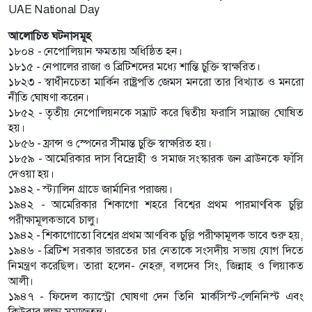
UAE National Day
আলোচিত ঘটনাসমূহ
১৮০৪ - নেপোলিয়ান ক্ষমতায় অধিষ্ঠিত হন।
১৮১৫ - নেপালের রাজা ও ব্রিটিশদের মধ্যে শান্তি চুক্তি স্বাক্ষরিত।
১৮২৩ - স্বাধীনচেতা মার্কিন রাষ্ট্রপতি জেমস মনরো তার বিখ্যাত ও মনরো
নীতি ঘোষণা করেন।
১৮৫২ - তৃতীয় নেপোলিয়নকে সম্রাট করে দ্বিতীয় ফরাসি সাম্রাজ্য ঘোষিত
হয়।
১৮৫৬ - ফ্রান্স ও স্পেনের সীমান্ত চুক্তি স্বাক্ষরিত হয়।
১৮৫৯ - আমেরিকার দাস বিদ্রোহী ও সমাজ সংস্কারক জন ব্রাউনকে ফাঁসি
দেওয়া হয়।
১৯৪২ - স্ট্যালিন গ্রাডে জার্মানির পরাজয়।
১৯৪২ - আমেরিকার শিকাগো শহরে বিশ্বের প্রথম পারমাণবিক চুল্লি
পরীক্ষামূলকভাবে চালু।
১৯৪২ - শিকাগোতো বিশ্বের প্রথম আণবিক চুল্লি পরীক্ষামূলক ভাবে শুরু হয়,
১৯৪৬ - ব্রিটিশ সরকার ভারতের চার নেতাকে সংসদীয় সভায় যোগ দিতে
নিমন্ত্রণ করেছিল। তারা হলেন- নেহরু, বলদেব সিং, জিন্নাহ ও লিয়াকত
আলী।
১৯৪৭ - ফিদেল ক্যাস্ট্রো ঘোষণা দেন তিনি মার্কসিস্ট-লেনিনিস্ট এবং
কিউবার লক্ষ্য সমাজতন্ত্র।