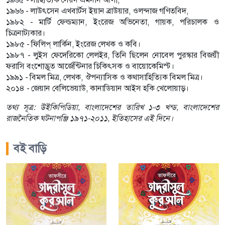
১৯৬৬ - লাউৎসেন এখবার্টস ইয়ান ব্রাউয়ার, ওলন্দাজ গণিতবিদ,
১৯৮২ - মার্টি ফেল্ডম্যান, ইংরেজ অভিনেতা, গায়ক, পরিচালক ও
চিত্রনাট্যকার।
১৯৮৫ - ফিলিপ্ লার্কিন, ইংরেজ লেখক ও কবি।
১৯৮৭ - লুইস ফেদেরিকো লেলইর, তিনি ছিলেন নোবেল পুরস্কার বিজয়ী
ফরাসি বংশোদ্ভূত আর্জেন্টিনার চিকিৎসক ও বায়োকেমিস্ট।
১৯৯১ - বিমল মিত্র, লেখক, ঔপন্যাসিক ও কথাসাহিত্যিক বিমল মিত্র।
২০১৪ - জেয়ান বেলিভেয়াউ, কানাডিয়ান আইস হকি খেলোয়াড়।
তথ্য সূত্র: উইকিপিডিয়া, বাংলাদেশের তারিখ ১-৩ খন্ড, বাংলাদেশের
রাজনৈতিক ঘটনাপঞ্জি ১৯৭১-২০১১, ইতিহাসের এই দিনে।
বই বাড়ি