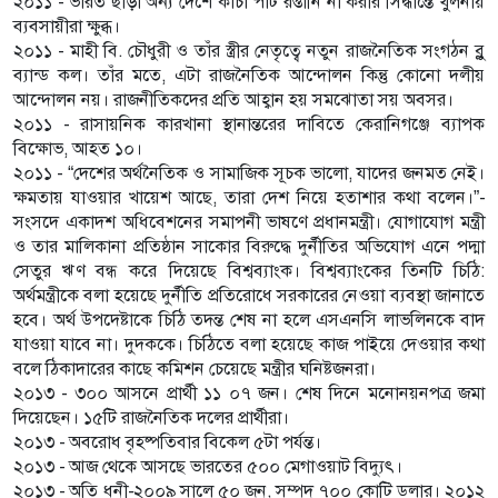
২০১১ - ভারত ছাড়া অন্য দেশে কাঁচা পাট রপ্তানি না করার সিদ্ধান্তে খুলনায়
ব্যবসায়ীরা ক্ষুব্ধ।
২০১১ - মাহী বি. চৌধুরী ও তাঁর স্ত্রীর নেতৃত্বে নতুন রাজনৈতিক সংগঠন ব্লু
ব্যান্ড কল। তাঁর মতে, এটা রাজনৈতিক আন্দোলন কিন্তু কোনো দলীয়
আন্দোলন নয়। রাজনীতিকদের প্রতি আহ্বান হয় সমঝোতা সয় অবসর।
২০১১ - রাসায়নিক কারখানা স্থানান্তরের দাবিতে কেরানিগঞ্জে ব্যাপক
বিক্ষোভ, আহত ১০।
২০১১ - “দেশের অর্থনৈতিক ও সামাজিক সূচক ভালো, যাদের জনমত নেই।
ক্ষমতায় যাওয়ার খায়েশ আছে, তারা দেশ নিয়ে হতাশার কথা বলেন।”-
সংসদে একাদশ অধিবেশনের সমাপনী ভাষণে প্রধানমন্ত্রী। যোগাযোগ মন্ত্রী
ও তার মালিকানা প্রতিষ্ঠান সাকোর বিরুদ্ধে দুর্নীতির অভিযোগ এনে পদ্মা
সেতুর ঋণ বন্ধ করে দিয়েছে বিশ্বব্যাংক। বিশ্বব্যাংকের তিনটি চিঠি:
অর্থমন্ত্রীকে বলা হয়েছে দুর্নীতি প্রতিরোধে সরকারের নেওয়া ব্যবস্থা জানাতে
হবে। অর্থ উপদেষ্টাকে চিঠি তদন্ত শেষ না হলে এসএনসি লাভলিনকে বাদ
যাওয়া যাবে না। দুদককে। চিঠিতে বলা হয়েছে কাজ পাইয়ে দেওয়ার কথা
বলে ঠিকাদারের কাছে কমিশন চেয়েছে মন্ত্রীর ঘনিষ্টজনরা।
২০১৩ - ৩০০ আসনে প্রার্থী ১১ ০৭ জন। শেষ দিনে মনোনয়নপত্র জমা
দিয়েছেন। ১৫টি রাজনৈতিক দলের প্রার্থীরা।
২০১৩ - অবরোধ বৃহষ্পতিবার বিকেল ৫টা পর্যন্ত।
২০১৩ - আজ থেকে আসছে ভারতের ৫০০ মেগাওয়াট বিদ্যুৎ।
২০১৩ - অতি ধনী-২০০৯ সালে ৫০ জন, সম্পদ ৭০০ কোটি ডলার। ২০১২