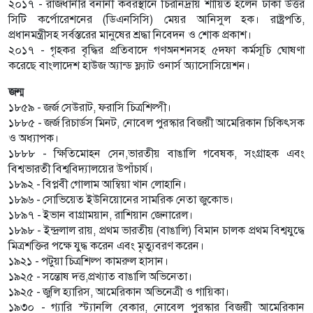
২০১৭ - রাজধানীর বনানী কবরস্থানে চিরনিদ্রায় শায়িত হলেন ঢাকা উত্তর
সিটি কর্পোরেশনের (ডিএনসিসি) মেয়র আনিসুল হক। রাষ্ট্রপতি,
প্রধানমন্ত্রীসহ সর্বস্তরের মানুষের শ্রদ্ধা নিবেদন ও শোক প্রকাশ।
২০১৭ - গৃহকর বৃদ্ধির প্রতিবাদে গণঅনশনসহ ৫দফা কর্মসূচি ঘোষণা
করেছে বাংলাদেশ হাউজ অ্যান্ড ফ্ল্যাট ওনার্স অ্যাসোসিয়েশন।
জন্ম
১৮৫৯ - জর্জ সেউরাট, ফরাসি চিত্রশিল্পী।
১৮৮৫ - জর্জ রিচার্ডস মিনট, নোবেল পুরস্কার বিজয়ী আমেরিকান চিকিৎসক
ও অধ্যাপক।
১৮৮৮ - ক্ষিতিমোহন সেন,ভারতীয় বাঙালি গবেষক, সংগ্রাহক এবং
বিশ্বভারতী বিশ্ববিদ্যালয়ের উপাঁচার্য।
১৮৯২ - বিপ্লবী গোলাম আম্বিয়া খান লোহানি।
১৮৯৬ - সোভিয়েত ইউনিয়োনের সামরিক নেতা জুকোভ।
১৮৯৭ - ইভান বাগ্রাময়ান, রাশিয়ান জেনারেল।
১৮৯৮ - ইন্দ্রলাল রায়, প্রথম ভারতীয় (বাঙালি) বিমান চালক প্রথম বিশ্বযুদ্ধে
মিত্রশক্তির পক্ষে যুদ্ধ করেন এবং মৃত্যুবরণ করেন।
১৯২১ - পটুয়া চিত্রশিল্প কামরুল হাসান।
১৯২৫ - সন্তোষ দত্ত,প্রখ্যাত বাঙালি অভিনেতা।
১৯২৫ - জুলি হ্যারিস, আমেরিকান অভিনেত্রী ও গায়িকা।
১৯৩০ - গ্যারি স্ট্যানলি বেকার, নোবেল পুরস্কার বিজয়ী আমেরিকান