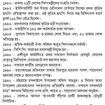
১৯৮০ - ঢাকায় ২১টি দেশের শিল্পমন্ত্রীদের সংহতি বৈঠক।
১৯৮২ - ইউনিভার্সিটি অব উতাহ মেডিকেল সেন্টারে বিশ্বের প্রথম কৃত্রিম
হৃৎপি- প্রতিস্থাপন করা হয়। এই কৃত্রিম হৃৎপি- নিয়ে দন্ত চিকিৎসক বার্নে
ক্লার্ক ১১২ দিন বেঁচে ছিলেন।
১৯৮২ - মানবদেহে সর্বপ্রথম কৃত্রিম হার্ট সংযোজন।
১৯৮৩ - ওআইসি’র ১৪৫ জন কর্মকর্তার ঢাকা আগমন।
১৯৮৪ - ভূপালে বিষগ্যাসে ৩ হাজার লোক নিহত এবং ৫০ হাজার লোক
ক্ষতিগ্রস্ত হয়।
১৯৮৫ - শ্রমিক-কর্মচারী ঐক্য পরিষদ আহূত শিল্পাঞ্চলে ধর্মঘট।
১৯৮৯ - ভিপি সিং ভারতের প্রধানমন্ত্রী নিযুক্ত হন।
১৯৯০ - একীভূত জার্মানিতে প্রথম সাধারণ নির্বাচনে হেলমুট কোলের
নেতৃত্বে ক্রিশ্চিয়ান ডেমোক্র্যাট দল জয়লাভ করে।
১৯৯০ - সকালে জাতীয় প্রেসক্লাবে জমায়েত।
১৯৯০ - হত্যাকাণ্ডের প্রতিবাদে ঢাকায় মিরপুরে হরতাল পালন, গায়েবানা
জানাজা শেষে ৫ জনের দাফন সম্পন্ন।
১৯৯০ - চট্টগ্রামে চন্দনাইশে উপজেলা অফিস ভাঙচুর। ৪ দিনের মধ্যে
উপজেলা চেয়ারম্যানের পদত্যাগের প্রতিশ্রুতি আদায়। সকালে সদরঘাটে
ছাত্র^ জনতার মিছিলের ওপর গুলি, আহত ৫। গায়েবানা জানাজা অনুষ্ঠান।
১৯৯২ - ভোলা-৪ আসনে আওয়ামী লীগের প্রার্থী জাফরুল্লাহ চৌধুরী
নির্বাচিত।