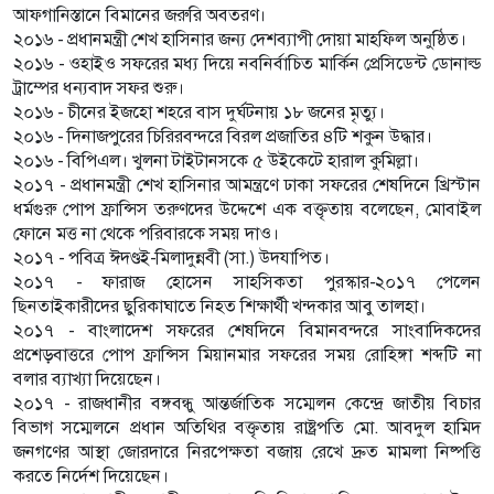
আফগানিস্তানে বিমানের জরুরি অবতরণ।
২০১৬ - প্রধানমন্ত্রী শেখ হাসিনার জন্য দেশব্যাপী দোয়া মাহফিল অনুষ্ঠিত।
২০১৬ - ওহাইও সফরের মধ্য দিয়ে নবনির্বাচিত মার্কিন প্রেসিডেন্ট ডোনাল্ড
ট্রাম্পের ধন্যবাদ সফর শুরু।
২০১৬ - চীনের ইজহো শহরে বাস দুর্ঘটনায় ১৮ জনের মৃত্যু।
২০১৬ - দিনাজপুরের চিরিরবন্দরে বিরল প্রজাতির ৪টি শকুন উদ্ধার।
২০১৬ - বিপিএল। খুলনা টাইটানসকে ৫ উইকেটে হারাল কুমিল্লা।
২০১৭ - প্রধানমন্ত্রী শেখ হাসিনার আমন্ত্রণে ঢাকা সফরের শেষদিনে খ্রিস্টান
ধর্মগুরু পোপ ফ্রান্সিস তরুণদের উদ্দেশে এক বক্তৃতায় বলেছেন, মোবাইল
ফোনে মত্ত না থেকে পরিবারকে সময় দাও।
২০১৭ - পবিত্র ঈদণ্ডই-মিলাদুন্নবী (সা.) উদযাপিত।
২০১৭ - ফারাজ হোসেন সাহসিকতা পুরস্কার-২০১৭ পেলেন
ছিনতাইকারীদের ছুরিকাঘাতে নিহত শিক্ষার্থী খন্দকার আবু তালহা।
২০১৭ - বাংলাদেশ সফরের শেষদিনে বিমানবন্দরে সাংবাদিকদের
প্রশেড়বাত্তরে পোপ ফ্রান্সিস মিয়ানমার সফরের সময় রোহিঙ্গা শব্দটি না
বলার ব্যাখ্যা দিয়েছেন।
২০১৭ - রাজধানীর বঙ্গবন্ধু আন্তর্জাতিক সম্মেলন কেন্দ্রে জাতীয় বিচার
বিভাগ সম্মেলনে প্রধান অতিথির বক্তৃতায় রাষ্ট্রপতি মো. আবদুল হামিদ
জনগণের আস্থা জোরদারে নিরপেক্ষতা বজায় রেখে দ্রুত মামলা নিষ্পত্তি
করতে নির্দেশ দিয়েছেন।