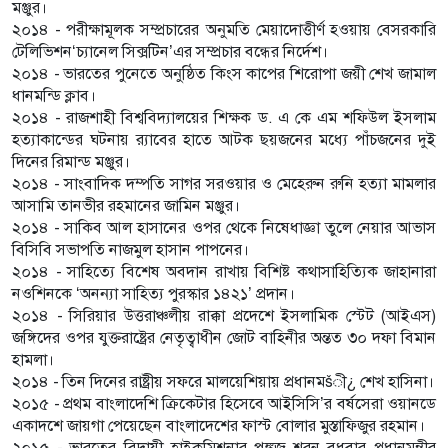
মঞ্জুর।
২০১৪ - পরীক্ষামূলক সম্প্রচারের অনুমতি মেয়াদোত্তীর্ণ হওয়ায় বেসরকারি
টেলিভিশন‘চ্যানেল সিক্সটিন’এর সম্প্রচার বন্ধের নির্দেশ।
২০১৪ - ভারতের পুনেতে অনুষ্ঠিত কিংস কাপের শিরোপা জয়ী শেখ জামাল
ধানমন্ডি ক্লাব।
২০১৪ - রাজশাহী বিশ্ববিদ্যালয়ের শিক্ষক ড. এ কে এম শফিউল ইসলাম
হত্যাকান্ডের ঘটনায় র‌্যাবের হাতে আটক ছয়জনের মধ্যে পাঁচজনের দুই
দিনের রিমান্ড মঞ্জুর।
২০১৪ - সাংবাদিক দম্পতি সাগর সরওয়ার ও মেহেরুন রুনি হত্যা মামলার
আসামি তানভীর রহমানের জামিন মঞ্জুর।
২০১৪ - সাকিব আল হাসানের ওপর থেকে নিষেধাজ্ঞা তুলে নেয়ার আভাস
বিসিবি সভাপতি নাজমুল হাসান পাপনের।
২০১৪ - সাহিত্যে বিশেষ অবদান রাখায় বিশিষ্ট কথাসাহিত্যিক জাহানারা
নওশিনকে ‘অনন্যা সাহিত্য পুরস্কার ১৪২১’ প্রদান।
২০১৪ - সিরিয়ার উত্তরাঞ্চলীয় রাক্কা প্রদেশে ইসলামিক স্টেট (আইএস)
জঙ্গিদের ওপর যুক্তরাষ্ট্রের নেতৃত্বাধীন জোট বাহিনীর অন্তত ৩০ দফা বিমান
হামলা।
২০১৪ - তিন দিনের রাষ্ট্রীয় সফরে মালয়েশিয়ায় প্রধানমšী¿ শেখ হাসিনা।
২০১৫ - প্রথম বাংলাদেশি ক্রিকেটার হিসেবে আইসিসি’র বর্ষসেরা ওয়ানডে
একাদশে জায়গা পেয়েছেন বাংলাদেশের ফাস্ট বোলার মুস্তাফিজুর রহমান।
২০১৫ - ভারতের বিদায়ী হাইকমিশনার পঙ্কজ শরন বুধবার প্রধানমন্ত্রীর