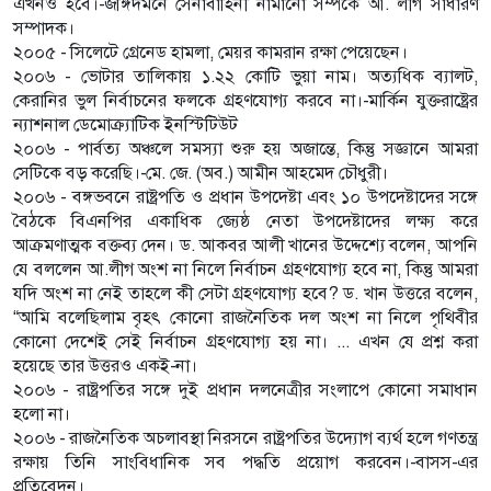
এখনও হবে।-জঙ্গিদমনে সেনাবাহিনী নামানো সম্পর্কে আ. লীগ সাধারণ
সম্পাদক।
২০০৫ - সিলেটে গ্রেনেড হামলা, মেয়র কামরান রক্ষা পেয়েছেন।
২০০৬ - ভোটার তালিকায় ১.২২ কোটি ভুয়া নাম। অত্যধিক ব্যালট,
কেরানির ভুল নির্বাচনের ফলকে গ্রহণযোগ্য করবে না।-মার্কিন যুক্তরাষ্ট্রের
ন্যাশনাল ডেমোক্র্যাটিক ইনস্টিটিউট
২০০৬ - পার্বত্য অঞ্চলে সমস্যা শুরু হয় অজান্তে, কিন্তু সজ্ঞানে আমরা
সেটিকে বড় করেছি।-মে. জে. (অব.) আমীন আহমেদ চৌধুরী।
২০০৬ - বঙ্গভবনে রাষ্ট্রপতি ও প্রধান উপদেষ্টা এবং ১০ উপদেষ্টাদের সঙ্গে
বৈঠকে বিএনপির একাধিক জ্যেষ্ঠ নেতা উপদেষ্টাদের লক্ষ্য করে
আক্রমণাত্মক বক্তব্য দেন। ড. আকবর আলী খানের উদ্দেশ্যে বলেন, আপনি
যে বললেন আ.লীগ অংশ না নিলে নির্বাচন গ্রহণযোগ্য হবে না, কিন্তু আমরা
যদি অংশ না নেই তাহলে কী সেটা গ্রহণযোগ্য হবে? ড. খান উত্তরে বলেন,
“আমি বলেছিলাম বৃহৎ কোনো রাজনৈতিক দল অংশ না নিলে পৃথিবীর
কোনো দেশেই সেই নির্বাচন গ্রহণযোগ্য হয় না। ... এখন যে প্রশ্ন করা
হয়েছে তার উত্তরও একই-না।
২০০৬ - রাষ্ট্রপতির সঙ্গে দুই প্রধান দলনেত্রীর সংলাপে কোনো সমাধান
হলো না।
২০০৬ - রাজনৈতিক অচলাবস্থা নিরসনে রাষ্ট্রপতির উদ্যোগ ব্যর্থ হলে গণতন্ত্র
রক্ষায় তিনি সাংবিধানিক সব পদ্ধতি প্রয়োগ করবেন।-বাসস-এর
প্রতিবেদন।