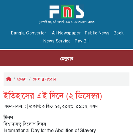
বৃহস্পতিবার, ৬ষ্ঠ আগস্ট ২০২৬, ২২শে শ্রাবণ ১৪৩৩
Bangla Converter
All Newspaper
Public News
Book
News Service
Pay Bill
মেনুবার
প্রচ্ছদ
জেলার সংবাদ
ইতিহাসের এই দিনে (২ ডিসেম্বর)
এফএনএস:
: | প্রকাশ: ২ ডিসেম্বর, ২০২৩, ০১:১২ এএম
দিবস
বিশ্ব দাসত্ব বিলোপ দিবস
International Day for the Abolition of Slavery