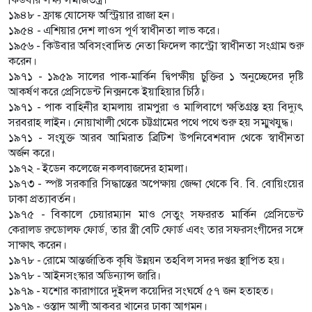
১৯৪৮ - ফ্রাঙ্ক যোসেফ অস্ট্রিয়ার রাজা হন।
১৯৫৪ - এশিয়ার দেশ লাওস পূর্ণ স্বাধীনতা লাভ করে।
১৯৫৬ - কিউবার অবিসংবাদিত নেতা ফিদেল কাস্ট্রো স্বাধীনতা সংগ্রাম শুরু
করেন।
১৯৭১ - ১৯৫৯ সালের পাক-মার্কিন দ্বিপক্ষীয় চুক্তির ১ অনুচ্ছেদের দৃষ্টি
আকর্ষণ করে প্রেসিডেন্ট নিক্সনকে ইয়াহিয়ার চিঠি।
১৯৭১ - পাক বাহিনীর হামলায় রামপুরা ও মালিবাগে ক্ষতিগ্রস্ত হয় বিদ্যুৎ
সরবরাহ লাইন। নোয়াখালী থেকে চট্টগ্রামের পথে পথে শুরু হয় সম্মুখযুদ্ধ।
১৯৭১ - সংযুক্ত আরব আমিরাত ব্রিটিশ উপনিবেশবাদ থেকে স্বাধীনতা
অর্জন করে।
১৯৭২ - ইডেন কলেজে নকলবাজদের হামলা।
১৯৭৩ - স্পষ্ট সরকারি সিদ্ধান্তের অপেক্ষায় জেদ্দা থেকে বি. বি. বোয়িংয়ের
ঢাকা প্রত্যাবর্তন।
১৯৭৫ - বিকালে চেয়ারম্যান মাও সেতুং সফররত মার্কিন প্রেসিডেন্ট
কেরালড রুডোলফ ফোর্ড, তার স্ত্রী বেটি ফোর্ড এবং তার সফরসংগীদের সঙ্গে
সাক্ষাৎ করেন।
১৯৭৮ - রোমে আন্তর্জাতিক কৃষি উন্নয়ন তহবিল সদর দপ্তর স্থাপিত হয়।
১৯৭৮ - আইনসংস্কার অডিন্যান্স জারি।
১৯৭৯ - যশোর কারাগারে দুইদল কয়েদির সংঘর্ষে ৫৭ জন হতাহত।
১৯৭৯ - ওস্তাদ আলী আকবর খানের ঢাকা আগমন।