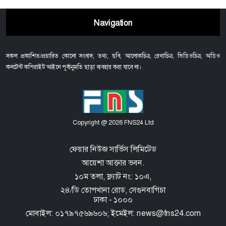
Navigation
সকল প্রকাশিত/প্রচারিত কোনো সংবাদ, তথ্য, ছবি, আলোকচিত্র, রেখাচিত্র, ভিডিওচিত্র, অডিও
কনটেন্ট কপিরাইট আইনে পূর্বানুমতি ছাড়া ব্যবহার করা যাবে না।
Copyright @ 2026 FNS24 Ltd
ফেয়ার নিউজ সার্ভিস লিমিটেড
আয়েশা আক্তার ভবন.
১০ম তলা, ফ্ল্যাট নং: ১০এ,
২৪/ডি তোপখানা রোড,
সেগুনবাগিচা
ঢাকা - ১০০০
মোবাইল: ০১৭৯৭৫৬৯৬০৬; ইমেইল: news@fns24.com