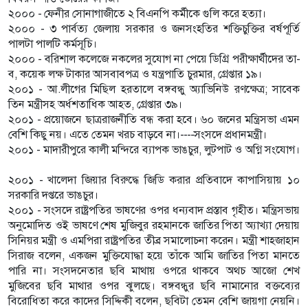
২০০০ - ফেনীর সোনাগাজীতে ২ বিএনপি কর্মীকে গুলি করে হত্যা।
২০০০ - ৩ পার্বত্য জেলায় সরকার ও জনসংহতির শক্তিচুক্তির বর্ষপূর্তি
পালটা পালটি কর্মসূচি।
২০০০ - বরিশাল কলেজে নকলের সুযোগ না পেয়ে ডিগ্রি পরীক্ষার্থীদের তা-
ব, কয়েক লক্ষ টাকার আসবাবপত্র ও যন্ত্রপাতি চুরমার, গ্রেপ্তার ১৯।
২০০১ - আ.লীগের মিছিল হরতালে বঙ্গবন্ধু অ্যাভিনিউ রণক্ষেত্র; সাবেক
তিন মন্ত্রীসহ অর্ধশতাধিক আহত, গ্রেপ্তার ৩৯।
২০০১ - প্রয়োজনে ছাত্ররাজনীতি বন্ধ করা হবে। ৬০ জনের মন্ত্রিসভা এমন
বেশি কিছু নয়। এতে তেমন খরচ বাড়বে না।----সংসদে প্রধানমন্ত্রী।
২০০১ - মাদারীপুরে কালী মন্দিরে ব্যাপক ভাঙচুর, লুটপাট ও অগ্নি সংযোগ।
২০০১ - খালেদা জিয়ার বিরুদ্ধে জিডি করার প্রতিবাদে কাপাসিয়ায় ১০
সরকারি দপ্তরে ভাঙচুর।
২০০১ - সংসদে রাষ্ট্রপতির ভাষণের ওপর ধন্যবাদ প্রস্তাব গৃহীত। মন্ত্রিসভায়
অনুমোদিত ওই ভাষণে শেষ মুজিবুর রহমানকে জাতির পিতা অ্যাখ্যা দেয়ায়
সিনিয়র মন্ত্রী ও এমপিরা রাষ্ট্রপতির তীব্র সমালোচনা করেন। মন্ত্রী শাহজাহান
সিরাজ বলেন, একজন মুক্তিযোদ্ধা হয়ে তাঁকে আমি জাতির পিতা মানতে
পারি না। সংসদনেতার ছবি মাথায় ওপরে থাকবে অথচ আজো শেখ
মুজিবের ছবি মাথার ওপর ঝুলছে। বঙ্গবন্ধুর ছবি নামানোর বক্তব্যের
বিরোধিতা করে কাদের সিদ্দিকী বলেন, ছবিটা তেমন বেশি জায়গা নেয়নি।