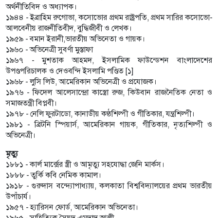
অর্থনীতিবিদ ও অধ্যাপক।
১৯৪৪ - ইব্রাহিম রুগোভা, কসোভোর প্রথম রাষ্ট্রপতি, প্রথম সারির কসোভো-
আলবেনীয় রাজনীতিবীদ, বুদ্ধিজীবী ও লেখক।
১৯৫৯ - বমান ইরানী,ভারতীয় অভিনেতা ও গায়ক।
১৯৬০ - অভিনেত্রী সুবর্ণা মুস্তাফা
১৯৬৭ - মুশতাক আহমদ, ইসলামিক ফাউন্ডেশন বাংলাদেশের
উপণ্ডপরিচালক ও দেওবন্দি ইসলামি পণ্ডিত [১]
১৯৬৮ - লুসি লিউ, আমেরিকান অভিনেত্রী ও প্রযোজক।
১৯৭৬ - ফিদেল আলেসান্দ্রো কাস্ত্রো রুজ, কিউবান রাজনৈতিক নেতা ও
সমাজতন্ত্রী বিপ্লবী।
১৯৭৮ - নেলি ফুরটাডো, কানাডীয় কণ্ঠশিল্পী ও গীতিকার, যন্ত্রশিল্পী।
১৯৮১ - ব্রিটনি স্পিয়ার্স, আমেরিকান গায়ক, গীতিকার, নৃত্যশিল্পী ও
অভিনেত্রী।
মৃত্যু
১৮৮১ - কার্ল মার্ক্সের স্ত্রী ও আমৃত্যু সহযোদ্ধা জেনি মার্কস।
১৮৮৮ - তুর্কি কবি নেমিক কামাল।
১৯১৮ - গুরুদাস বন্দ্যোপাধ্যায়, কলকাতা বিশ্ববিদ্যালয়ের প্রথম ভারতীয়
উপাঁচার্য।
১৯৫৭ - হ্যারিসন ফোর্ড, আমেরিকান অভিনেতা।
১৯৬৫ - সাহিত্যিক সৈয়দ এমদাদ আলী,