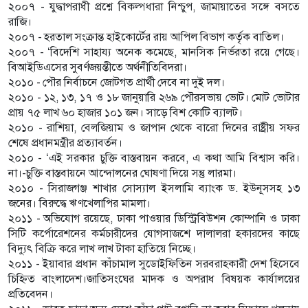
২০০৭ - যুদ্ধাপরাধী প্রশ্নে বিকল্পধারা নিশ্চুপ, জামায়াতের সঙ্গে বসতে
রাজি।
২০০৭ - হরতাল সংক্রান্ত হাইকোর্টের রায় আপিল বিভাগ কর্তৃক বাতিল।
২০০৭ - ‘বিদেশি সাহায্য অনেক কমেছে, মানসিক নির্ভরতা রয়ে গেছে।
বিআইডিএসের সুবর্ণজয়ন্তীতে অর্থনীতিবিদরা।
২০১০ - পৌর নির্বাচনে জোটগত প্রার্থী দেবে না দুই দল।
২০১০ - ১২, ১৩, ১৭ ও ১৮ জানুয়ারি ২৬৯ পৌরসভায় ভোট। মোট ভোটার
প্রায় ৭৫ লাখ ৬০ হাজার ১০১ জন। সাড়ে বিশ কোটি ব্যালট।
২০১০ - রাশিয়া, বেলজিয়াম ও জাপান থেকে বারো দিনের রাষ্ট্রীয় সফর
শেষে প্রধানমন্ত্রীর প্রত্যাবর্তন।
২০১০ - ‘এই সরকার চুক্তি বাস্তবায়ন করবে, এ কথা আমি বিশ্বাস করি।
না।-চুক্তি বাস্তবায়নে আন্দোলনের ঘোষণা দিয়ে সন্তু লারমা।
২০১০ - সিরাজগঞ্জ শাখার সোস্যাল ইসলামি ব্যাংক ড. ইউনূসসহ ১৩
জনের। বিরুদ্ধে ঋণখেলাপির মামলা।
২০১১ - অভিযোগ রয়েছে, ঢাকা পাওয়ার ডিস্ট্রিবিউশন কোম্পানি ও ঢাকা
সিটি কর্পোরেশনের কর্মচারীদের যোগসাজশে দালালরা হকারদের কাছে
বিদ্যুৎ বিক্রি করে লাখ লাখ টাকা হাতিয়ে নিচ্ছে।
২০১১ - ইয়াবার প্রধান কাঁচামাল সুডোইফিতিন সরবরাহকারী দেশ হিসেবে
চিহ্নিত বাংলাদেশ।জাতিসংঘের মাদক ও অপরাধ বিষয়ক কার্যালয়ের
প্রতিবেদন।