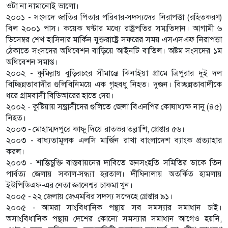
ওটা না নামানোই ভালো।
২০০১ - সংসদে জাতির পিতার পরিবার-সদস্যদের নিরাপত্তা (রহিতকরণ)
বিল ২০০১ পাস। কয়েক ঘণ্টার মধ্যে রাষ্ট্রপতির সম্মতিদান। আগামী ৬
ডিসেম্বর শেখ হাসিনার মার্কিন যুক্তরাষ্ট্রে সফরের সময় এসএসএফ নিরাপত্তা
ঠেকাতে সংসদের অধিবেশন বাড়িয়ে আইনটি বাতিল। অষ্টম সংসদের ১ম
অধিবেশন সমাপ্ত।
২০০২ - কুমিল্লায় বুড়িরচংর সীমান্তে ঝিনাইয়া গ্রামে ত্রিপুরার দুই দল
বিচ্ছিন্নতাবাদীর গুলিবিনিময়ে এক গৃহবধু নিহত। দুজন। বিচ্ছন্নতাবাদীকে
ধরে গ্রামবাসী বিডিআরের হাতে দেয়।
২০০২ - কুষ্টিয়ায় সন্ত্রাসীদের গুলিতে জেলা বিএনপির কোষাধ্যক্ষ নানু (৪৫)
নিহত।
২০০৩ - মোহাম্মদপুরে কাফু দিয়ে রাতভর তল্লাশি, গ্রেপ্তার ৫৬।
২০০৩ - বাধ্যতামূলক এলসি মার্জিন রাখা বাংলাদেশ ব্যাংক প্রত্যাহার
করল।
২০০৩ - শান্তিচুক্তি বাস্তবায়নের দাবিতে জনসংহতি সমিতির ডাকে তিন
পার্বত্য জেলায় সকাল-সন্ধ্যা হরতাল। দীঘিনালায় অতর্কিত হামলায়
ইউপিডিএফ-এর নেতা জ্ঞানেশ্বর চাকমা খুন।
২০০৫ - ২২ জেলায় জেএমবির সদস্য সন্দেহে গ্রেপ্তার ৯১।
২০০৫ - আমরা সাংবিধানিক পন্থায় সব সমস্যার সমাধান চাই।
অসাংবিধানিক পন্থায় দেশের কোনো সমস্যার সমাধান আগেও হয়নি,