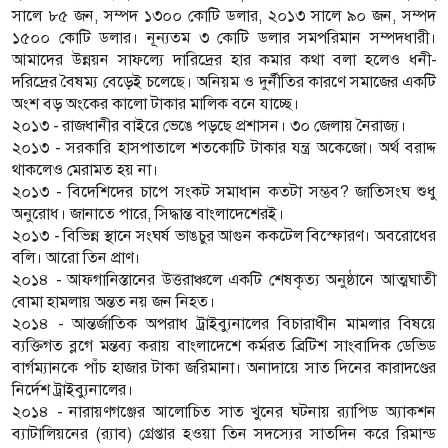
সালে ৮৫ জন, সম্পদ ১৩০০ কোটি ডলার, ২০১৩ সালে ৯০ জন, সম্পদ
১৫০০ কোটি ডলার। নূন্যতম ৩ কোটি ডলার সমপরিমান সম্পদধারী।
আমাদের উন্নয়ন সাফল্যে দারিদ্রের হার কমার কথা বলা হলেও ধনী-
দরিদ্রের বৈষম্য বেড়েই চলেছে। অনিয়ম ও দুর্নীতির কারণে সমাজের একটি
অংশ বড় অংকের কালো টাকার মালিক বনে যাচ্ছে।
২০১৩ - রাজধানীর বাইরে ভেঙে পড়ছে প্রশাসন। ৩০ জেলায় নৈরাজ্য।
২০১৩ - সরকারি হাসপাতালে শতকোটি টাকার যন্ত্র অকেজো। অর্থ বরাদ্দ
থাকলেও মেরামত হয় না।
২০১৩ - বিদেশিদের চাপে সংকট সমাধান কতটা সম্ভব? জাতিসংঘ শুধু
অনুরোধ। জানাতে পারে, সিদ্ধান্ত বাংলাদেশেরই।
২০১৩ - বিভিন্ন স্থানে সংঘর্ষ ভাঙচুর আগুন ককটেল বিস্ফোরণ। অবরোধের
বলি। আরো তিন প্রাণ।
২০১৪ - আফগানিস্তানের উত্তরাঞ্চলে একটি শেষকৃত্য অনুষ্ঠানে আত্মঘাতী
বোমা হামলায় অন্তত নয় জন নিহত।
২০১৪ - আন্তর্জাতিক অপরাধ ট্রাইব্যুনালের বিচারাধীন মামলার বিষয়ে
ব্যক্তিগত ব্লগে মন্তব্য করায় বাংলাদেশে কর্মরত ব্রিটিশ সাংবাদিক ডেভিড
বার্গম্যানকে পাঁচ হাজার টাকা জরিমানা। অনাদায়ে সাত দিনের কারাদণ্ডের
নির্দেশ ট্রাইব্যুনালের।
২০১৪ - নারায়ণগঞ্জের আলোচিত সাত খুনের ঘটনায় র‌্যাপিড অ্যাকশন
ব্যাটালিয়নের (র‌্যাব) গ্রেপ্তার হওয়া তিন সদস্যের সাতদিন করে রিমান্ড