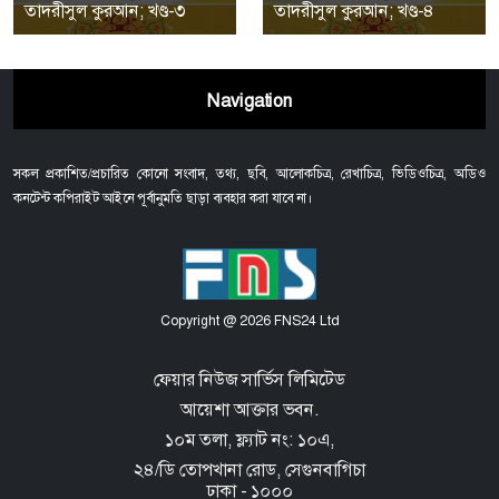
তাদরীসুল কুরআন; খণ্ড-৩
তাদরীসুল কুরআন; খণ্ড-৪
Navigation
সকল প্রকাশিত/প্রচারিত কোনো সংবাদ, তথ্য, ছবি, আলোকচিত্র, রেখাচিত্র, ভিডিওচিত্র, অডিও
কনটেন্ট কপিরাইট আইনে পূর্বানুমতি ছাড়া ব্যবহার করা যাবে না।
Copyright @ 2026 FNS24 Ltd
ফেয়ার নিউজ সার্ভিস লিমিটেড
আয়েশা আক্তার ভবন.
১০ম তলা, ফ্ল্যাট নং: ১০এ,
২৪/ডি তোপখানা রোড,
সেগুনবাগিচা
ঢাকা - ১০০০