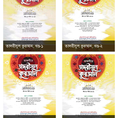
তাদরীসুল কুরআন; খণ্ড-১
তাদরীসুল কুরআন; খণ্ড-২