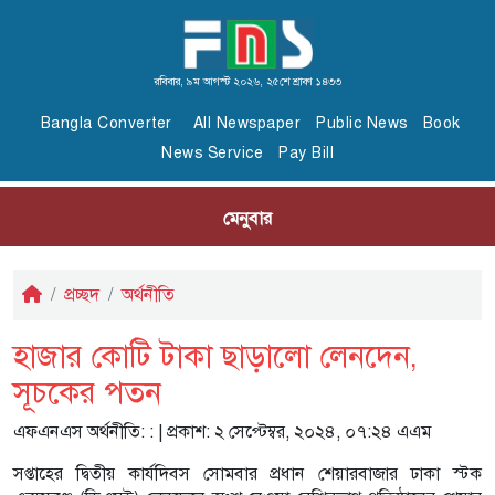
রবিবার, ৯ম আগস্ট ২০২৬, ২৫শে শ্রাবণ ১৪৩৩
Bangla Converter
All Newspaper
Public News
Book
News Service
Pay Bill
মেনুবার
প্রচ্ছদ
অর্থনীতি
হাজার কোটি টাকা ছাড়ালো লেনদেন,
সূচকের পতন
এফএনএস অর্থনীতি:
: | প্রকাশ: ২ সেপ্টেম্বর, ২০২৪, ০৭:২৪ এএম
সপ্তাহের দ্বিতীয় কার্যদিবস সোমবার প্রধান শেয়ারবাজার ঢাকা স্টক