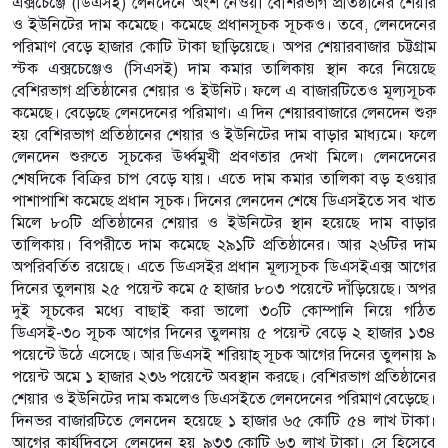
এক্সচেঞ্জে (ডিএসই) লেনদেনে অংশ নেওয়া বেশিরভাগ প্রতিষ্ঠানের শেয়ার
ও ইউনিটের দাম কমেছে। কমেছে প্রধানসূচক সূচকও। তবে, লেনদেনের
পরিমাণ বেড়ে হাজার কোটি টাকা ছাড়িয়েছে। অপর শেয়ারবাজার চট্টগ্রাম
স্টক এক্সচেঞ্জেও (সিএসই) দাম কমার তালিকায় স্থান করে নিয়েছে
বেশিরভাগ প্রতিষ্ঠানের শেয়ার ও ইউনিট। ফলে এ বাজারটিতেও মূল্যসূচক
কমেছে। বেড়েছে লেনদেনের পরিমাণ। এ দিন শেয়ারবাজারে লেনদেন শুরু
হয় বেশিরভাগ প্রতিষ্ঠানের শেয়ার ও ইউনিটের দাম বাড়ার মাধ্যমে। ফলে
লেনদেন শুরুতে সূচকের ঊর্ধ্বমুখী প্রবণতার দেখা মিলে। লেনদেনের
শেষদিকে বিক্রির চাপ বেড়ে যায়। এতে দাম কমার তালিকা বড় হওয়ার
পাশাপাশি কমেছে প্রধান সূচক। দিনের লেনদেন শেষে ডিএসইতে সব খাত
মিলে ৮০টি প্রতিষ্ঠানের শেয়ার ও ইউনিটের স্থান হয়েছে দাম বাড়ার
তালিকায়। বিপরীতে দাম কমেছে ২৯১টি প্রতিষ্ঠানের। আর ২৬টির দাম
অপরিবর্তিত রয়েছে। এতে ডিএসইর প্রধান মূল্যসূচক ডিএসইএক্স আগের
দিনের তুলনায় ২৫ পয়েন্ট কমে ৫ হাজার ৮০৩ পয়েন্টে দাঁড়িয়েছে। অপর
দুই সূচকের মধ্যে বাছাই করা ভালো ৩০টি কোম্পানি নিয়ে গঠিত
ডিএসই-৩০ সূচক আগের দিনের তুলনায় ৫ পয়েন্ট বেড়ে ২ হাজার ১৩৪
পয়েন্টে উঠে এসেছে। আর ডিএসই শরিয়াহ্ সূচক আগের দিনের তুলনায় ৯
পয়েন্ট অমে ১ হাজার ২৩৬ পয়েন্টে অবস্থান করছে। বেশিরভাগ প্রতিষ্ঠানের
শেয়ার ও ইউনিটের দাম কমলেও ডিএসইতে লেনদেনের পরিমাণ বেড়েছে।
দিনভর বাজারটিতে লেনদেন হয়েছে ১ হাজার ৬৫ কোটি ৫৪ লাখ টাকা।
আগের কার্যদিবসে লেনদেন হয় ৯৩৩ কোটি ৬৩ লাখ টাকা। সে হিসেবে