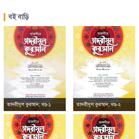
বই বাড়ি
তাদরীসুল কুরআন; খণ্ড-১
তাদরীসুল কুরআন; খণ্ড-২