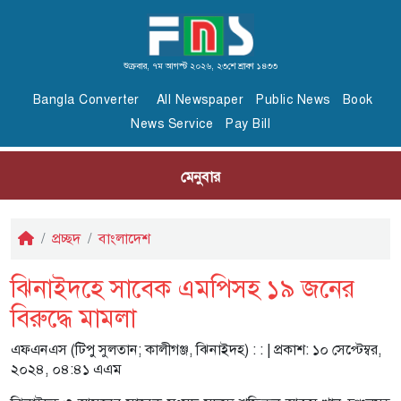
শুক্রবার, ৭ম আগস্ট ২০২৬, ২৩শে শ্রাবণ ১৪৩৩
Bangla Converter
All Newspaper
Public News
Book
News Service
Pay Bill
মেনুবার
প্রচ্ছদ
বাংলাদেশ
ঝিনাইদহে সাবেক এমপিসহ ১৯ জনের
বিরুদ্ধে মামলা
এফএনএস (টিপু সুলতান; কালীগঞ্জ, ঝিনাইদহ) :
: | প্রকাশ: ১০ সেপ্টেম্বর,
২০২৪, ০৪:৪১ এএম