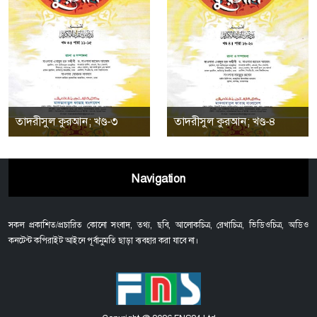
তাদরীসুল কুরআন; খণ্ড-৩
তাদরীসুল কুরআন; খণ্ড-৪
Navigation
সকল প্রকাশিত/প্রচারিত কোনো সংবাদ, তথ্য, ছবি, আলোকচিত্র, রেখাচিত্র, ভিডিওচিত্র, অডিও
কনটেন্ট কপিরাইট আইনে পূর্বানুমতি ছাড়া ব্যবহার করা যাবে না।