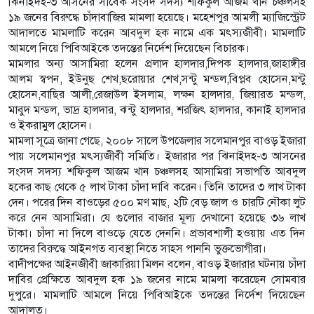
ঝিনাইদহ-৩ আসনের সাবেক সংসদ সদস্য শফিকুল আজম খান চঞ্চলসহ
১৯ জনের বিরুদ্ধে চাঁদাবাজির মামলা হয়েছে। মহেশপুর আমলী ম্যাজিস্ট্রেট
আদালতে মামলাটি করেন আবদুল হক নামে এক মৎস্যজীবী। মামলাটি
আমলে নিয়ে পিবিআইকে তদন্তের নির্দেশ দিয়েছেন বিচারক।
মামলার অন্য আসামিরা হলেন প্রলাদ হালদার,দিপক হালদার,জাহাঙ্গীর
আলম স্বপন, ইউনুছ শেখ,ছরোয়ার শেখ,সন্টু মন্ডল,বিপ্লব হোসেন,মন্টু
হোসেন,বাছির আলী,রেজাউল ইসলাম, লক্ষন হালদার, জিয়ারত মন্ডল,
মাবুদ মন্ডল, ভাদ্র হালদার, ঝন্টু হালদার, শরজিৎ হালদার, কানাই হালদার
ও ইকরামুল হোসেন।
মামলা সূত্রে জানা গেছে, ২০০৮ সালে উপজেলার সলেমানপুর বাওড় ইজারা
পায় সলেমানপুর মৎস্যজীবী সমিতি। ইজারার পর ঝিনাইদহ-৩ আসনের
সংসদ সদস্য শফিকুল আজম খান চঞ্চলসহ আসামিরা সভাপতি আবদুল
হকের কাছ থেকে ৫ লাখ টাকা চাঁদা দাবি করেন। তিনি তাদের ৩ লাখ টাকা
দেন। পরের দিন বাওড়ের ৫০০ মণ মাছ, ২টি বেড় জাল ও চারটি নৌকা লুট
করে নেন আসামিরা। যে গুলোর বাজার মূল্য দেখানো হয়েছে ৩৬ লাখ
টাকা। চাঁদা না দিলে বাওড়ে যেতে দেননি। প্রভাবশালী হওয়ায় এত দিন
তাদের বিরুদ্ধে আইনগত ব্যবস্থা নিতে সাহস পাননি ভুক্তভোগীরা।
বাদীপক্ষের আইনজীবী জাকারিয়া মিলন বলেন, বাওড় ইজারার ঘটনায় চাঁদা
দাবির প্রেক্ষিতে আবদুল হক ১৯ জনের নামে মামলা করেছেন সোমবার
দুপুরে। মামলাটি আমলে নিয়ে পিবিআইকে তদন্তের নির্দেশ দিয়েছেন
আদালত।