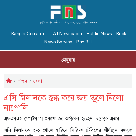
বৃহস্পতিবার, ৬ষ্ঠ আগস্ট ২০২৬, ২২শে শ্রাবণ ১৪৩৩
Bangla Converter
All Newspaper
Public News
Book
News Service
Pay Bill
মেনুবার
প্রচ্ছদ
খেলা
এসি মিলানকে স্তব্ধ করে জয় তুলে নিলো
নাপোলি
এফএনএস স্পোর্টস:
: | প্রকাশ: ৩০ অক্টোবর, ২০২৪, ০৫:৫৯ এএম
এসি মিলানকে ২-০ গোলে হারিয়ে সিরি-এ টেবিলের শীর্ষস্থান মজবুত