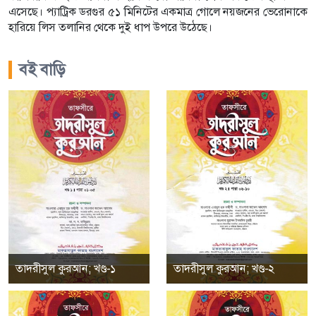
এসেছে। প্যাট্রিক ডরগুর ৫১ মিনিটের একমাত্র গোলে নয়জনের ভেরোনাকে
হারিয়ে লিস তলানির থেকে দুই ধাপ উপরে উঠেছে।
বই বাড়ি
তাদরীসুল কুরআন; খণ্ড-১
তাদরীসুল কুরআন; খণ্ড-২