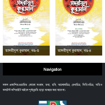
তাদরীসুল কুরআন; খণ্ড-৩
তাদরীসুল কুরআন; খণ্ড-৪
Navigation
সকল প্রকাশিত/প্রচারিত কোনো সংবাদ, তথ্য, ছবি, আলোকচিত্র, রেখাচিত্র, ভিডিওচিত্র, অডিও
কনটেন্ট কপিরাইট আইনে পূর্বানুমতি ছাড়া ব্যবহার করা যাবে না।