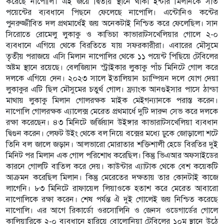
করেছে নাপোলি। এই জয়ে দ্বিতীয় স্থানে থাকা ইন্টার মিলানকে সাত
পয়েন্টের ব্যবধানে পিছনে ফেলেছে নাপোলি। এন্টোনিও কন্টের
পুনরুজ্জীবিত দল প্রথমার্ধেই জয় অনেকটাই নিশ্চিত করে ফেলেছিল। সান
সিরোতে রোমেলু লুকাকু ও কাভিচা কাভারাটসখেলিয়ার গোলে ২-০
ব্যবধানে এগিয়ে থেকে বিরতিতে যায় সফরকারীরা। এবারের মৌসুমে
তৃতীয় পরাজয়ে এসি মিলান নাপোলির থেকে ১১ পয়েন্ট পিছিয়ে টেবিলের
অষ্টম স্থানে রয়েছে। বেলজিয়ান স্ট্রাইকার লুকাকু পাঁচ মিনিটে গোল করে
দলকে এগিয়ে দেন। ২০২৩ সালে ইতালিয়ান চ্যাম্পিয়ন দলে যোগ দেয়া
লুকাকুর এটি ছিল মৌসুমের চতুর্থ গোল। ফ্র্যাংক আনগুইসার পাসে ঠান্ডা
মাথায় লুকাকু মিলান গোলরক্ষক মাইক মেইগন্যানকে পরাস্ত করেন।
নাপোলি গোলরক্ষক এ্যালেক্স মেরেত প্রথমার্ধে দুটি দারুন সেভ করে দলকে
রক্ষা করেছেন। ৪৩ মিনিটে জর্জিয়ান উইঙ্গার কাভারাটসখেলিয়া ব্যবধান
দ্বিগুন করেন। লেফট উইং থেকে বল নিয়ে বক্সের মধ্যে ঢুকে জোড়ালো শটে
তিনি বল জালে জড়ান। আলভারো মোরাতার শক্তিশালী হেডে বিরতির দুই
মিনিট পর মিলান এক গোল পরিশোধ করেছিল। কিন্তু ভিএআর অফসাইডের
কারনে গোলটি বাতিল করে দেয়। কাউন্টার এ্যাটাক থেকে বেশ কয়েকটি
আক্রমন করেছিল মিলান। কিন্তু মেরেতের দক্ষতায় তার কোনটাই কাজে
লাগেনি। ৮৩ মিনিটে রাফায়েল লিয়াওকে হতাশ করে মেরেত আবারো
নাপোলিকে রক্ষা করেন। শেষ পর্যন্ত ঐ দুই গোলেই জয় নিশ্চিত করেছে
নাপোলি। এর আগে রিকার্ডো ওরসোলিনি ও জেনস ওডেগার্ডের গোলে
কালিয়ারিকে ২-০ ব্যবধানে হারিয়ে বোলোনিয়া টেবিলের ১০ম স্থানে উঠে