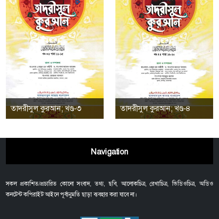
তাদরীসুল কুরআন; খণ্ড-৩
তাদরীসুল কুরআন; খণ্ড-৪
Navigation
সকল প্রকাশিত/প্রচারিত কোনো সংবাদ, তথ্য, ছবি, আলোকচিত্র, রেখাচিত্র, ভিডিওচিত্র, অডিও
কনটেন্ট কপিরাইট আইনে পূর্বানুমতি ছাড়া ব্যবহার করা যাবে না।