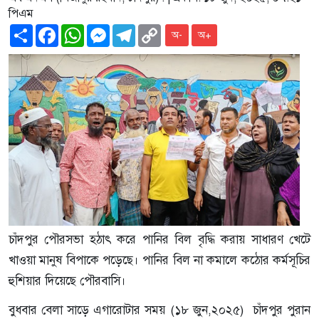
পিএম
Share
Facebook
WhatsApp
Messenger
Telegram
Copy
অ-
অ+
Link
চাঁদপুর পৌরসভা হঠাৎ করে পানির বিল বৃদ্ধি করায় সাধারণ খেটে
খাওয়া মানুষ বিপাকে পড়েছে। পানির বিল না কমালে কঠোর কর্মসূচির
হুশিয়ার দিয়েছে পৌরবাসি।
বুধবার বেলা সাড়ে এগারোটার সময় (১৮ জুন,২০২৫) চাঁদপুর পুরান