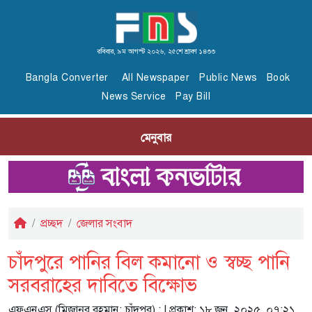
রবিবার, ৯ম আগস্ট ২০২৬, ২৫শে শ্রাবণ ১৪৩৩
Bangla Converter
All Newspaper
Public News
Book
News Service
Pay Bill
মেনুবার
প্রচ্ছদ
জেলার সংবাদ
চাঁদপুরে পানির বিল কমানো ও স্বচ্ছ পানি
সরবরাহের দাবিতে বিক্ষোভ
এফএনএস (মিজানুর রহমান; চাঁদপুর) :
| প্রকাশ: ১৮ জুন, ২০২৫, ০৭:২১