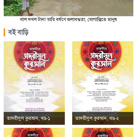
খাল দখল টানা ভারি বর্ষণে জলাবদ্ধতা, ভোগান্তিতে মানুষ
বই বাড়ি
তাদরীসুল কুরআন; খণ্ড-১
তাদরীসুল কুরআন; খণ্ড-২