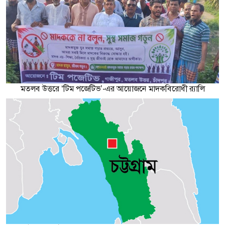
মতলব উত্তরে ‘টিম পজেটিভ’-এর আয়োজনে মাদকবিরোধী র‌্যালি