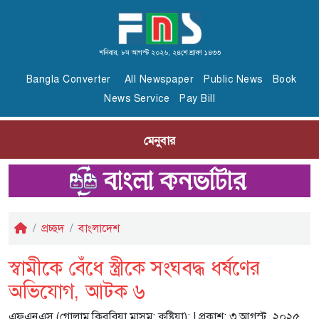
শনিবার, ৮ম আগস্ট ২০২৬, ২৪শে শ্রাবণ ১৪৩৩
Bangla Converter
All Newspaper
Public News
Book
News Service
Pay Bill
মেনুবার
প্রচ্ছদ
বাংলাদেশ
স্বামীকে বেঁধে স্ত্রীকে সংঘবদ্ধ ধর্ষণের
অভিযোগ, আটক ৬
এফএনএস (গোলাম কিবরিয়া মাসুম; কুষ্টিয়া):
| প্রকাশ: ৩ আগস্ট, ২০২৫,