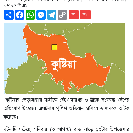
০৬:০৫ পিএম
Share
Facebook
WhatsApp
Messenger
Telegram
Copy
অ-
অ+
Link
কুষ্টিয়ার ভেড়ামারায় স্বামীকে বেঁধে মারধর ও স্ত্রীকে সংঘবদ্ধ ধর্ষণের
অভিযোগ উঠেছে। এঘটনায় পুলিশ অভিযান চালিয়ে ৬ জনকে আটক
করেছে।
ঘটনাটি ঘটেছে শনিবার (৩ আগস্ট) রাত সাড়ে ১০টায় উপজেলার