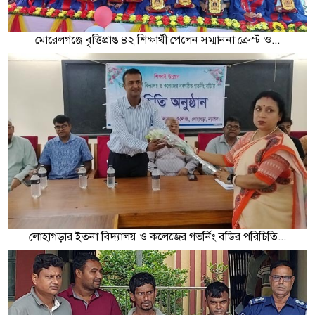
মোরেলগঞ্জে বৃত্তিপ্রাপ্ত ৪২ শিক্ষার্থী পেলেন সম্মাননা ক্রেস্ট ও...
লোহাগড়ার ইতনা বিদ্যালয় ও কলেজের গভর্নিং বডির পরিচিতি...