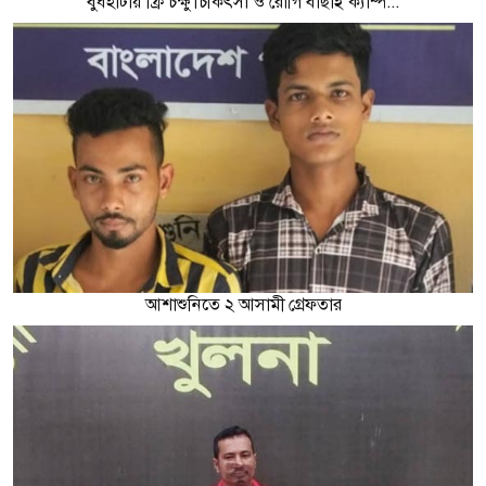
বুধহাটায় ফ্রি চক্ষু চিকিৎসা ও রোগি বাছাই ক্যাম্প...
আশাশুনিতে ২ আসামী গ্রেফতার