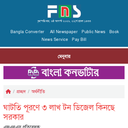
বৃহস্পতিবার, ৬ষ্ঠ আগস্ট ২০২৬, ২২শে শ্রাবণ ১৪৩৩
Bangla Converter
All Newspaper
Public News
Book
News Service
Pay Bill
মেনুবার
প্রচ্ছদ
অর্থনীতি
ঘাটতি পূরণে ৩ লাখ টন ডিজেল কিনছে
সরকার
এফএনএস প্রতিবেদক: