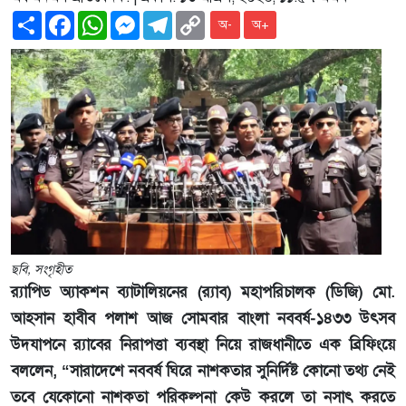
Share
Facebook
WhatsApp
Messenger
Telegram
Copy
অ-
অ+
Link
ছবি, সংগৃহীত
র‌্যাপিড অ্যাকশন ব্যাটালিয়নের (র‌্যাব) মহাপরিচালক (ডিজি) মো.
আহসান হাবীব পলাশ আজ সোমবার বাংলা নববর্ষ-১৪৩৩ উৎসব
উদযাপনে র‌্যাবের নিরাপত্তা ব্যবস্থা নিয়ে রাজধানীতে এক ব্রিফিংয়ে
বললেন, “সারাদেশে নববর্ষ ঘিরে নাশকতার সুনির্দিষ্ট কোনো তথ্য নেই
তবে যেকোনো নাশকতা পরিকল্পনা কেউ করলে তা নসাৎ করতে