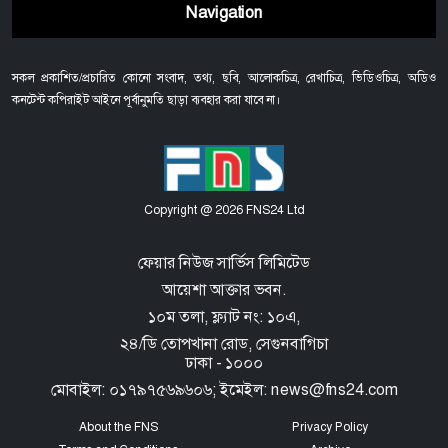
Navigation
সকল প্রকাশিত/প্রচারিত কোনো সংবাদ, তথ্য, ছবি, আলোকচিত্র, রেখাচিত্র, ভিডিওচিত্র, অডিও
কনটেন্ট কপিরাইট আইনে পূর্বানুমতি ছাড়া ব্যবহার করা যাবে না।
Copyright @ 2026 FNS24 Ltd
ফেয়ার নিউজ সার্ভিস লিমিটেড
আয়েশা আক্তার ভবন.
১০ম তলা, ফ্ল্যাট নং: ১০এ,
২৪/ডি তোপখানা রোড,
সেগুনবাগিচা
ঢাকা - ১০০০
মোবাইল: ০১৭৯৭৫৬৯৬০৬; ইমেইল: news@fns24.com
About the FNS
Privacy Policy