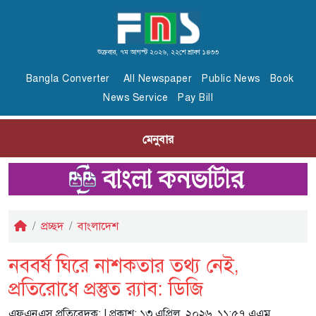
শুক্রবার, ৭ম আগস্ট ২০২৬, ২২শে শ্রাবণ ১৪৩৩
Bangla Converter
All Newspaper
Public News
Book
News Service
Pay Bill
মেনুবার
প্রচ্ছদ
বাংলাদেশ
নববর্ষ ঘিরে নাশকতার তথ্য নেই,
প্রতিরোধে প্রস্তুত র‌্যাব: ডিজি
এফএনএস প্রতিবেদক:
| প্রকাশ: ১৩ এপ্রিল, ২০২৬, ১১:৫৭ এএম