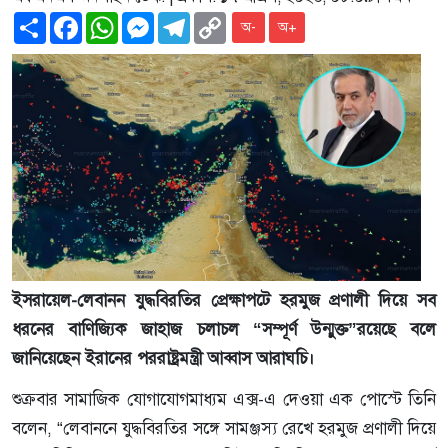
Share
Facebook
WhatsApp
Messenger
Telegram
Copy
অ-
অ+
Link
ইসরায়েল-লেবানন যুদ্ধবিরতির প্রেক্ষাপটে হরমুজ প্রণালী দিয়ে সব
ধরনের বাণিজ্যিক জাহাজ চলাচল “সম্পূর্ণ উন্মুক্ত”রয়েছে বলে
জানিয়েছেন ইরানের পররাষ্ট্রমন্ত্রী আব্বাস আরাঘচি।
শুক্রবার সামাজিক যোগাযোগমাধ্যম এক্স-এ দেওয়া এক পোস্টে তিনি
বলেন, “লেবাননে যুদ্ধবিরতির সঙ্গে সামঞ্জস্য রেখে হরমুজ প্রণালী দিয়ে