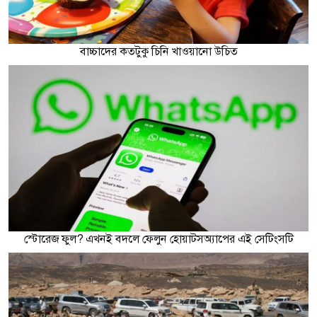
বাচ্চাদের কতটুকু চিনি খাওয়ানো উচিত
স্টোরেজ ফুল? এখনই বদলে ফেলুন হোয়াটসঅ্যাপের এই সেটিংসটি