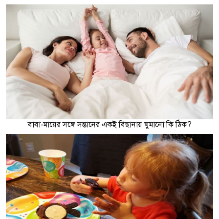
বাবা-মায়ের সঙ্গে সন্তানের একই বিছানায় ঘুমানো কি ঠিক?