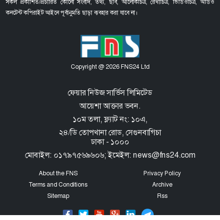
সকল প্রকাশিত/প্রচারিত কোনো সংবাদ, তথ্য, ছবি, আলোকচিত্র, রেখাচিত্র, ভিডিওচিত্র, অডিও
কনটেন্ট কপিরাইট আইনে পূর্বানুমতি ছাড়া ব্যবহার করা যাবে না।
Copyright @ 2026 FNS24 Ltd
ফেয়ার নিউজ সার্ভিস লিমিটেড
আয়েশা আক্তার ভবন.
১০ম তলা, ফ্ল্যাট নং: ১০এ,
২৪/ডি তোপখানা রোড,
সেগুনবাগিচা
ঢাকা - ১০০০
মোবাইল: ০১৭৯৭৫৬৯৬০৬; ইমেইল: news@fns24.com
About the FNS
Privacy Policy
Terms and Conditions
Archive
Sitemap
Rss