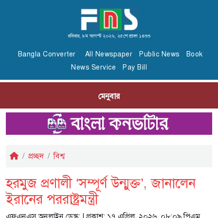
রবিবার, ৯ম আগস্ট ২০২৬, ২৫শে শ্রাবণ ১৪৩৩
Bangla Converter
All Newspaper
Public News
Book
News Service
Pay Bill
মেনুবার
প্রচ্ছদ
বিশ্ব
হরমুজ প্রণালী ‘সম্পূর্ণ উন্মুক্ত’, জানালেন
ইরানের পররাষ্ট্রমন্ত্রী
এফএনএস অনলাইন ডেস্ক:
| প্রকাশ: ১৭ এপ্রিল, ২০২৬, ০৮:০৯ পিএম