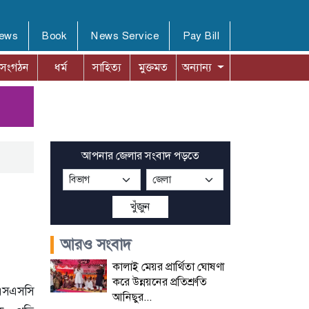
News
Book
News Service
Pay Bill
সংগঠন
ধর্ম
সাহিত্য
মুক্তমত
অন্যান্য
আপনার জেলার সংবাদ পড়তে
খুঁজুন
আরও সংবাদ
কালাই মেয়র প্রার্থিতা ঘোষণা
করে উন্নয়নের প্রতিশ্রুতি
সএসসি
আনিছুর...