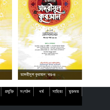
তাদরীসুল কুরআন; খণ্ড-৪
প্রযুক্তি
সংগঠন
ধর্ম
সাহিত্য
মুক্তমত