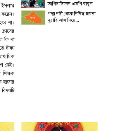
তাগিদ দিলেন এমপি বাবুল
ল ইসলাম
পদ্মা নদী থেকে নিষিদ্ধ চায়না
ি করেন।
দুয়ারি জাল দিয়ে...
হবে না।
ক্লাসের
ো কি না
তে টাকা
াধ্যমিক
যোগ নেই।
ন শিক্ষক
ক হাজার
 বিষয়টি