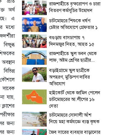
ে প্রতি
রাজশাহীতে বৃক্ষরোপণ ও চারা
্ত অর্থ
বিতরণ কর্মসূচির উদ্বোধন
েছে। এ
চাটমোহরে শিশুকে ধর্ষণ
র মধ্যে
চেষ্টার অভিযোগে গ্রেফতার ১
ষদর্শীরা
বগুড়ায় বাসচাপায় ৭
দিনমজুর নিহত, আহত ১৫
ক্ষুব্ধ
শিক্ষকের
রাজশাহীতে স্কুল ভবন থেকে
লাফ, অষ্টম শ্রেণির ছাত্রীর...
 অবস্থান
বড়াইগ্রামে স্কুল ছাত্রীকে
 বিভিন্ন
অপহরণ, মুক্তিপণ দাবির
 কৌশলে
অভিযোগ
ে সাবেক
হাইকোর্ট থেকে জামিন পেলেন
ানা যায়,
চাটমোহরের আ.লীগের ১৬
ক্লাশের
নেতা
রীক্ষার
চাটমোহরে সোনালী আঁশ
নিয়ে মহা কর্মযজ্ঞে ব্যস্ত কৃষক
সের জন্য
ের জন্য
জৈব সারের ব্যবহার বাড়ানোর