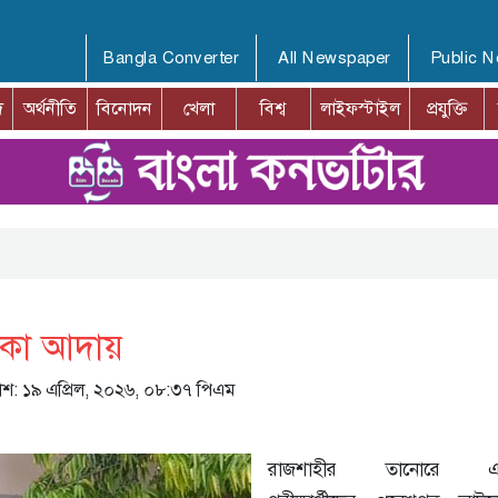
Bangla Converter
All Newspaper
Public 
দ
অর্থনীতি
বিনোদন
খেলা
বিশ্ব
লাইফস্টাইল
প্রযুক্তি
াকা আদায়
রকাশ: ১৯ এপ্রিল, ২০২৬, ০৮:৩৭ পিএম
রাজশাহীর তানোরে এ