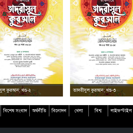
ুল কুরআন; খণ্ড-২
তাদরীসুল কুরআন; খণ্ড-৩
বিশেষ সংবাদ
অর্থনীতি
বিনোদন
খেলা
বিশ্ব
লাইফস্টাইল