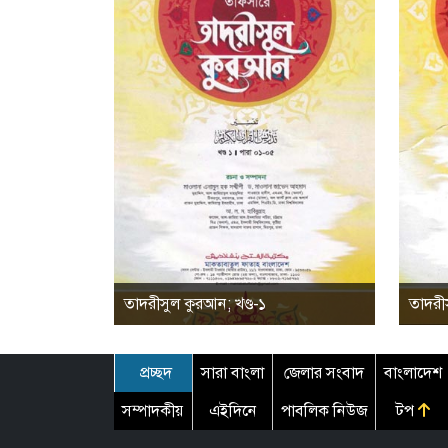
তাদরীসুল কুরআন; খণ্ড-১
তাদরীস
প্রচ্ছদ
সারা বাংলা
জেলার সংবাদ
বাংলাদেশ
সম্পাদকীয়
এইদিনে
পাবলিক নিউজ
টপ