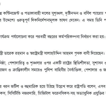
।
ন্ন কন্টিনজেন্ট ও পতাকাবাহী দলের সুশৃঙ্খল, দৃষ্টিনন্দন ও বর্ণিল প্যারেড 
্দেশ্যে গুরুত্বপূর্ণ দিকনির্দেশনামূলক ভাষণ দেবেন। এ সময় তিনি পদক
ার্যক্রম পর্যালোচনা করে পরবর্তী বছরের কর্মপরিকল্পনা নির্ধারণ করা হ
মন্ত্রী তারেক রহমান ও স্বরাষ্ট্রমন্ত্রী সালাহউদ্দিন আহমদ পৃথক বাণী দিয়েছেন।
ষ্ঠা, পেশাদারিত্ব ও শৃঙ্খলার ওপর একটি রাষ্ট্রের স্থিতিশীলতা, সুশাসন 
োজন ও ক্রান্তিকালীন সময়েও পুলিশ বাহিনীর নৈর্ব্যক্তিক, পেশাদার ও জ
র ধরন জটিল ও বহুমাত্রিক হয়ে উঠছে উল্লেখ করে রাষ্ট্রপতি বলেন, এসব চ
, সিসিটিভি নজরদারি, ডিজিটাল ফরেনসিকস-সহ অত্যাধুনিক প্রযুক্তির ব