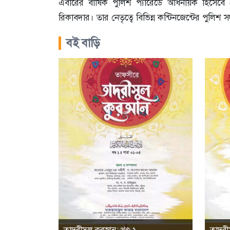
এবারের বার্ষিক পুলিশ প্যারেডে অধিনায়ক হিসেবে 
রিকাবদার। তার নেতৃত্বে বিভিন্ন কন্টিনজেন্টের পুলিশ
বই বাড়ি
তাদরীসুল কুরআন; খণ্ড-১
তাদরীস