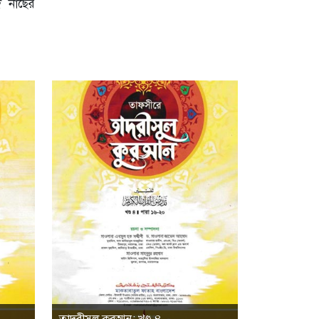
দ নাছের
তাদরীসুল কুরআন; খণ্ড-৪