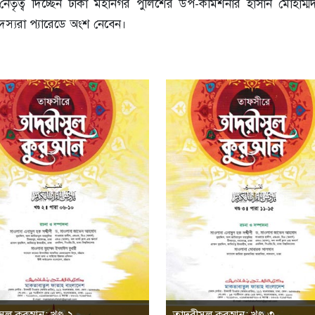
নেতৃত্ব দিচ্ছেন ঢাকা মহানগর পুলিশের উপ-কমিশনার হাসান মোহাম্ম
 সদস্যরা প্যারেডে অংশ নেবেন।
ুল কুরআন; খণ্ড-২
তাদরীসুল কুরআন; খণ্ড-৩