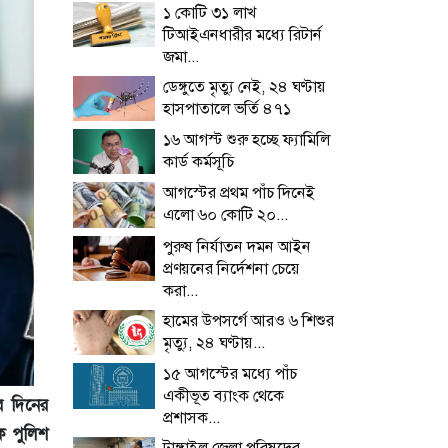
১ কোটি ৩১ লাখ
টিআইএনধারীর মধ্যে রিটার্ন
জমা...
ডেঙ্গুতে মৃত্যু নেই, ২৪ ঘণ্টায়
হাসপাতালে ভর্তি ৪৭১
১৬ আগস্ট শুরু হচ্ছে ফ্যামিলি
কার্ড কর্মসূচি
আগস্টের প্রথম পাঁচ দিনেই
এলো ৬০ কোটি ২০...
পুরুষ নির্যাতন দমন আইন
প্রণয়নের নির্দেশনা চেয়ে
করা...
হামের উপসর্গে আরও ৬ শিশুর
মৃত্যু, ২৪ ঘণ্টায়...
১৫ আগস্টের মধ্যে পাঁচ
একীভূত ব্যাংক থেকে
র দিনের
প্রশাসক...
িক পুলিশ
টাঙ্গাইল জেলা পরিষদের