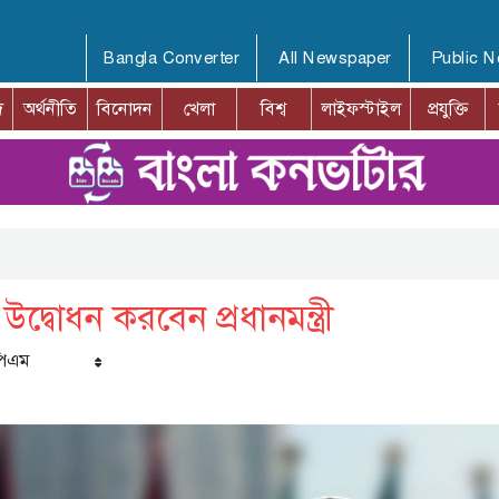
Bangla Converter
All Newspaper
Public 
দ
অর্থনীতি
বিনোদন
খেলা
বিশ্ব
লাইফস্টাইল
প্রযুক্তি
উদ্বোধন করবেন প্রধানমন্ত্রী
পিএম