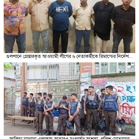
গুলশানে গ্রেপ্তারকৃত আওয়ামী লীগের ৬ নেতাকর্মীকে রিমান্ডের নির্দেশ...
আলিয়া মাদ্রাসা এলাকায় আবারও সংঘর্ষের আশঙ্কা, পুলিশ মোতায়েন