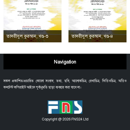
তাদরীসুল কুরআন; খণ্ড-৩
তাদরীসুল কুরআন; খণ্ড-৪
Navigation
সকল প্রকাশিত/প্রচারিত কোনো সংবাদ, তথ্য, ছবি, আলোকচিত্র, রেখাচিত্র, ভিডিওচিত্র, অডিও
কনটেন্ট কপিরাইট আইনে পূর্বানুমতি ছাড়া ব্যবহার করা যাবে না।
Copyright @ 2026 FNS24 Ltd