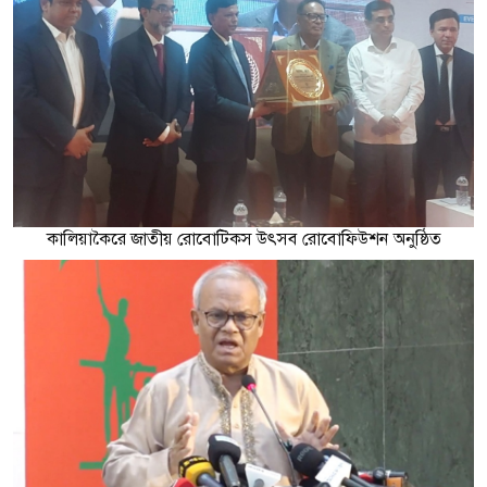
কালিয়াকৈরে জাতীয় রোবোটিকস উৎসব রোবোফিউশন অনুষ্ঠিত