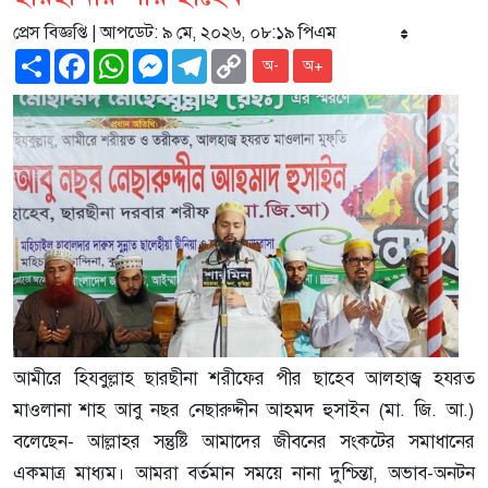
প্রেস বিজ্ঞপ্তি
| আপডেট: ৯ মে, ২০২৬, ০৮:১৯ পিএম
Share
Facebook
WhatsApp
Messenger
Telegram
Copy
অ-
অ+
Link
আমীরে হিযবুল্লাহ ছারছীনা শরীফের পীর ছাহেব আলহাজ্ব হযরত
মাওলানা শাহ আবু নছর নেছারুদ্দীন আহমদ হুসাইন (মা. জি. আ.)
বলেছেন- আল্লাহর সন্তুষ্টি আমাদের জীবনের সংকটের সমাধানের
একমাত্র মাধ্যম। আমরা বর্তমান সময়ে নানা দুশ্চিন্তা, অভাব-অনটন