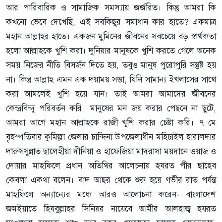
আর পারিবারিক ও সামাজিক সমস্যায় জর্জরিত। কিন্তু আমরা কি
কখনো ভেবে দেখেছি, এই সবকিছুর সমাধান কার হাতে? একমাত্র
মহান আল্লাহর হাতে। একজন মুমিনের জীবনের সবচেয়ে বড় স্বার্থকতা
হলো আল্লাহকে খুশি করা। দুনিয়ার মানুষকে খুশি করতে গেলে অনেক
সময় নিজের নীতি বিসর্জন দিতে হয়, তবুও মানুষ পুরোপুরি সন্তুষ্ট হয়
না। কিন্তু আল্লাহ এমন এক দয়াময় সত্তা, যিনি সামান্য ইখলাসের সাথে
করা আমলেই খুশি হয়ে যান। তাই আমরা আমাদের জীবনের
কেন্দ্রবিন্দু পরিবর্তন করি। মানুষের মন জয় করার পেছনে না ছুটে,
আমরা আগে মহান আল্লাহকে রাজী খুশি করার চেষ্টা করি।
৭ মে
বৃহস্পতিবার কুমিল্লা জেলার চান্দিনা উপজেলাধীন মহিচাইল হারালদার
দারুসসুন্নাত ছালেহীয়া দীনিয়া ও হাফেজিয়া মাদরাসা ময়দানে ওয়াজ ও
দোয়ার মাহফিলে প্রধান অতিথির আলেচনায় হযরত পীর ছাহেব
কেবলা একথা বলেন।
বাদ আছর থেকে শুরু হয়ে গভীর রাত পর্যন্ত
মাহফিলে অন্যান্যের মধ্যে আরও আলোচনা করেন- বাংলাদেশ
জমইয়াতে হিযবুল্লাহর সিনিয়র নায়েবে আমীর আলহাজ্ব হযরত