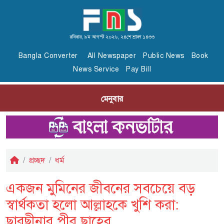
রবিবার, ৯ম আগস্ট ২০২৬, ২৪শে শ্রাবণ ১৪৩৩
Bangla Converter
All Newspaper
Public News
Book
News Service
Pay Bill
মেনুবার
প্রচ্ছদ
ধর্ম
একজন মুমিনের জীবনের সবচেয়ে বড়
স্বার্থকতা হলো আল্লাহকে খুশি করা:
ছারছীনার পীর ছাহেব