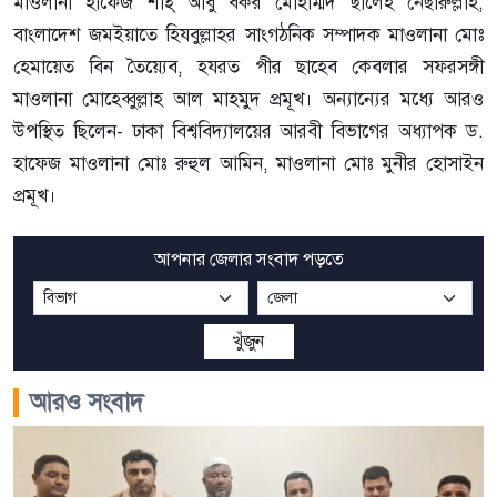
মাওলানা হাফেজ শাহ্ আবু বকর মোহাম্মদ ছালেহ নেছারুল্লাহ,
বাংলাদেশ জমইয়াতে হিযবুল্লাহর সাংগঠনিক সম্পাদক মাওলানা মোঃ
হেমায়েত বিন তৈয়্যেব, হযরত পীর ছাহেব কেবলার সফরসঙ্গী
মাওলানা মোহেব্বুল্লাহ আল মাহমুদ প্রমূখ। অন্যান্যের মধ্যে আরও
উপস্থিত ছিলেন- ঢাকা বিশ্ববিদ্যালয়ের আরবী বিভাগের অধ্যাপক ড.
হাফেজ মাওলানা মোঃ রুহুল আমিন, মাওলানা মোঃ মুনীর হোসাইন
প্রমূখ।
আপনার জেলার সংবাদ পড়তে
খুঁজুন
আরও সংবাদ