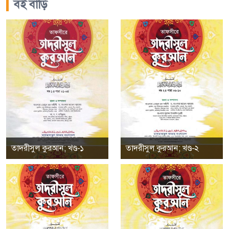
বই বাড়ি
তাদরীসুল কুরআন; খণ্ড-১
তাদরীসুল কুরআন; খণ্ড-২