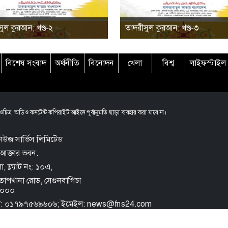
ুল কুরআন; খণ্ড-২
তাদরীসুল কুরআন; খণ্ড-৩
বিশেষ সংবাদ
অর্থনীতি
বিনোদন
খেলা
বিশ্ব
লাইফস্টাইল
চিত্র, অডিও কনটেন্ট কপিরাইট আইনে পূর্বানুমতি ছাড়া ব্যবহার করা যাবে না।
িউজ সার্ভিস লিমিটেড
আক্তার ভবন.
 ফ্ল্যাট নং: ১০এ,
তোপখানা রোড,
সেগুনবাগিচা
 ১০০০
ল: ০১৭৯৭৫৬৯৬০৬; ইমেইল: news@fns24.com
e FNS
Privacy Policy
Terms and Conditions
Archive
Sitemap
Rss