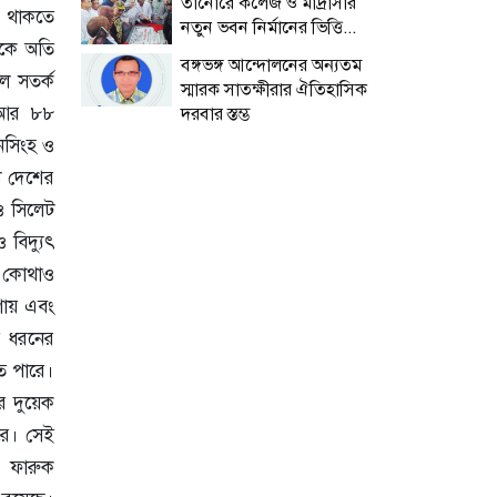
তানোরে কলেজ ও মাদ্রাসার
ত থাকতে
নতুন ভবন নির্মানের ভিত্তি...
েকে অতি
বঙ্গভঙ্গ আন্দোলনের অন্যতম
ে সতর্ক
স্মারক সাতক্ষীরার ঐতিহাসিক
। আর ৮৮
দরবার স্তম্ভ
নসিংহ ও
ড়া দেশের
ও সিলেট
 বিদ্যুৎ
র কোথাও
গায় এবং
ি ধরনের
তে পারে।
র দুয়েক
রে। সেই
 ফারুক