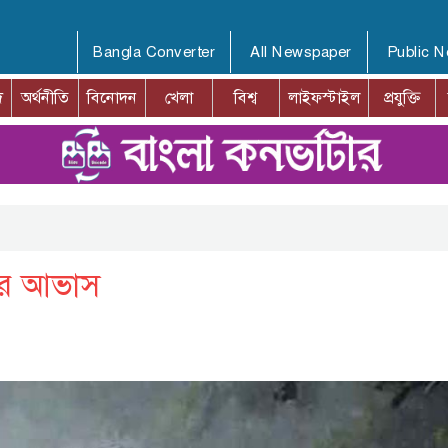
Bangla Converter
All Newspaper
Public 
দ
অর্থনীতি
বিনোদন
খেলা
বিশ্ব
লাইফস্টাইল
প্রযুক্তি
টির আভাস