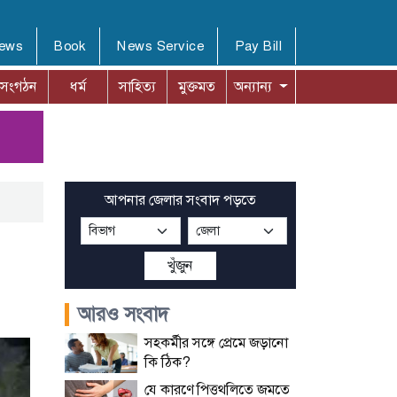
News
Book
News Service
Pay Bill
সংগঠন
ধর্ম
সাহিত্য
মুক্তমত
অন্যান্য
আপনার জেলার সংবাদ পড়তে
খুঁজুন
আরও সংবাদ
সহকর্মীর সঙ্গে প্রেমে জড়ানো
কি ঠিক?
যে কারণে পিত্তথলিতে জমতে