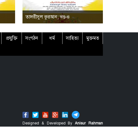
তাদরীসুল কুরআন; খণ্ড-৪
প্রযুক্তি
সংগঠন
ধর্ম
সাহিত্য
মুক্তমত
Designed & Developed By
Anisur Rahman
Shahin