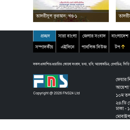
তাদরীসুল কুরআন; খণ্ড-১
তাদরীস
প্রচ্ছদ
সারা বাংলা
জেলার সংবাদ
বাংলাদেশ
সম্পাদকীয়
এইদিনে
পাবলিক নিউজ
টপ
সকল প্রকাশিত/প্রচারিত কোনো সংবাদ, তথ্য, ছবি, আলোকচিত্র, রেখাচিত্র, ভিডিও
ফেয়ার ন
আয়েশা 
Copyright @ 2026 FNS24 Ltd
১০ম তলা,
২৪/ডি 
ঢাকা -
মোবাই
About th