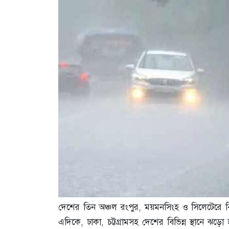
দে‌শের তিন অঞ্চ‌ল রংপুর, ময়মনসিংহ ও সিলেটেরে বি
এদিকে, ঢাকা, চট্টগ্রামসহ দে‌শের বি‌ভিন্ন স্থা‌নে ঝড়