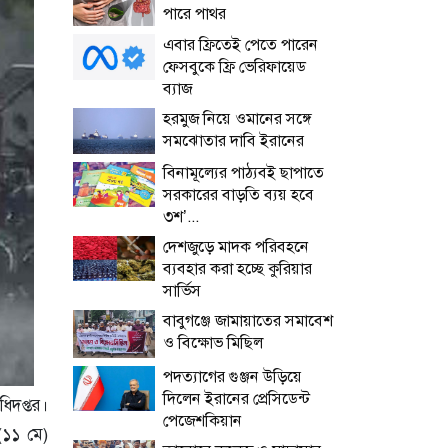
পারে পাথর
এবার ফ্রিতেই পেতে পারেন
ফেসবুকে ফ্রি ভেরিফায়েড
ব্যাজ
হরমুজ নিয়ে ওমানের সঙ্গে
সমঝোতার দাবি ইরানের
বিনামূল্যের পাঠ্যবই ছাপাতে
সরকারের বাড়তি ব্যয় হবে
৩শ’...
দেশজুড়ে মাদক পরিবহনে
ব্যবহার করা হচ্ছে কুরিয়ার
সার্ভিস
বাবুগঞ্জে জামায়াতের সমাবেশ
ও বিক্ষোভ মিছিল
পদত্যাগের গুঞ্জন উড়িয়ে
দিলেন ইরানের প্রেসিডেন্ট
ধিদপ্তর।
পেজেশকিয়ান
(১১ মে)