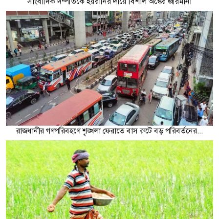
সাংবাদিক দম্পতিকে হয়রানির দায়ে বিশাল অঙ্কের জরিমানা
রাজধানীর গণপরিবহণে শৃৃঙ্খলা ফেরাতে বাস রুটে বড় পরিবর্তনের...