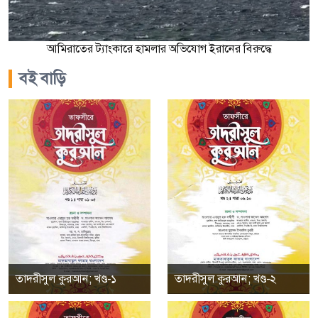
আমিরাতের ট্যাংকারে হামলার অভিযোগ ইরানের বিরুদ্ধে
বই বাড়ি
তাদরীসুল কুরআন; খণ্ড-১
তাদরীসুল কুরআন; খণ্ড-২