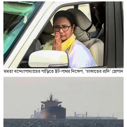
মমতা বন্দ্যোপাধ্যায়ের গাড়িতে ইট-পাথর নিক্ষেপ, ‘ডাকাতের রানি’ স্লোগান