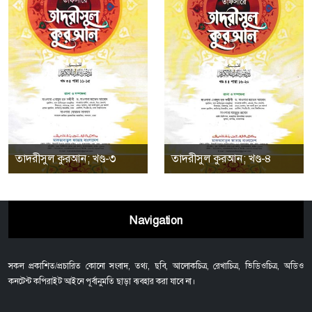
তাদরীসুল কুরআন; খণ্ড-৩
তাদরীসুল কুরআন; খণ্ড-৪
Navigation
সকল প্রকাশিত/প্রচারিত কোনো সংবাদ, তথ্য, ছবি, আলোকচিত্র, রেখাচিত্র, ভিডিওচিত্র, অডিও
কনটেন্ট কপিরাইট আইনে পূর্বানুমতি ছাড়া ব্যবহার করা যাবে না।