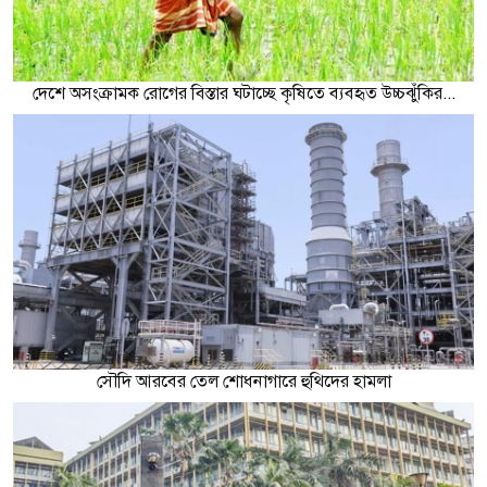
দেশে অসংক্রামক রোগের বিস্তার ঘটাচ্ছে কৃষিতে ব্যবহৃত উচ্চঝুঁকির...
সৌদি আরবের তেল শোধনাগারে হুথিদের হামলা