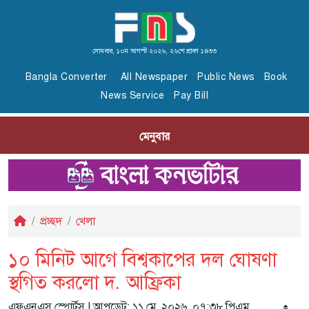
সোমবার, ১০ম আগস্ট ২০২৬, ২৬শে শ্রাবণ ১৪৩৩
Bangla Converter
All Newspaper
Public News
Book
News Service
Pay Bill
মেনুবার
প্রচ্ছদ
খেলা
১০ মিনিট আগে বিশ্বকাপের দল ঘোষণা
স্থগিত করলো দ. আফ্রিকা
এফএনএস স্পোর্টস
| আপডেট: ১১ মে, ২০২৬, ০৭:৩৮ পিএম