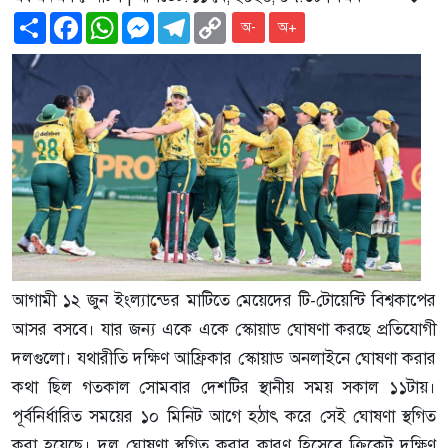
Share
Facebook
WhatsApp
Messenger
Telegram
Copy
অ-
অ+
Link
আগামী ১২ জুন ইংল্যান্ডের মাটিতে মেয়েদের টি-টোয়েন্টি বিশ্বকাপের
আসর বসবে। যার জন্য একে একে স্কোয়াড ঘোষণা করছে প্রতিযোগী
দলগুলো। যথারীতি দক্ষিণ আফ্রিকার স্কোয়াড অনলাইনে ঘোষণা করার
কথা ছিল গতকাল সোমবার দেশটির স্থানীয় সময় সকাল ১১টায়।
পূর্বনির্ধারিত সময়ের ১০ মিনিট আগে হঠাৎ করে সেই ঘোষণা স্থগিত
করা হয়েছে। দল ঘোষণা স্থগিত করার কারণ হিসেবে ক্রিকেট দক্ষিণ