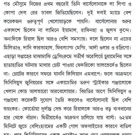
গত মৌসুমে নিজের প্রথম বছরেই তিনি বার্সেলোনাকে লা লিগা ও
কোপা দেল রের ডাবল জিতিয়েছিলেন। দুই দলই ম্যাচে বেশ
কয়েকজন গুরুত্বপূর্ণ খেলোয়াড়কে পায়নি। বার্সেলোনার শুরুর
একাদশে ছিলেন না লামিনে ইয়ামাল, রাফিনহা ও জুলস কুন্দে।
অন্যদিকে রিয়াল ছিল আরও বেশি সমস্যায়। দলে ছিলেন না এডের
মিলিতাও, দানি কারভাহাল, ফিরল্যান্ড মেন্ডি, আর্দা গুলার ও রদ্রিগো।
এছাড়া সপ্তাহের মাঝামাঝি ড্রেসিংরুমে সতীর্থ অরেলিয়েঁ চুয়ামেনির সঙ্গে
হাতাহাতির ঘটনায় মাথায় চোট পাওয়া ফেদরিকো ভালভের্দেও ছিলেন
না। চোটের কারণে সফরে যাননি কিলিয়ান এমবাপে। ফলে আক্রমণে
ভিনিসিয়ুস জুনিয়রের সঙ্গে একাডেমির তরুণ স্ট্রাইকার গঞ্জালোকে
খেলান কোচ আলভারো আরবেলোয়ার। বিরতির আগে ভিনিসিয়ুস ও
গঞ্জালো কয়েকটি সুযোগ তৈরি করলেও বার্সেলোনাই ছিল বেশি
ভয়ংকর। কোর্তোয়া দুর্দান্ত সেভ করে রিয়ালকে আরও বড় ব্যবধানের
হার থেকে বাঁচান। দ্বিতীয়ার্ধেও আক্রমণ চালিয়ে যায় বার্সা। ৬২তম
মিনিটে জুডে বেলিংহ্যামের একটি গোল অফসাইডের কারণে বাতিল
হয়। পরে ভিনিসিয়ুসের একক প্রচেষ্টাও রুখে দেন গোলরক্ষক হুয়ান