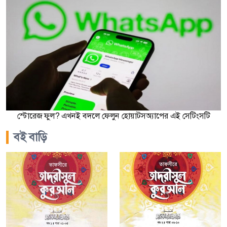
স্টোরেজ ফুল? এখনই বদলে ফেলুন হোয়াটসঅ্যাপের এই সেটিংসটি
বই বাড়ি