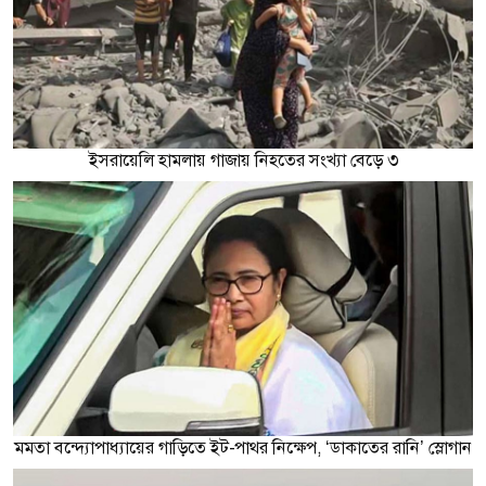
ইসরায়েলি হামলায় গাজায় নিহতের সংখ্যা বেড়ে ৩
মমতা বন্দ্যোপাধ্যায়ের গাড়িতে ইট-পাথর নিক্ষেপ, ‘ডাকাতের রানি’ স্লোগান