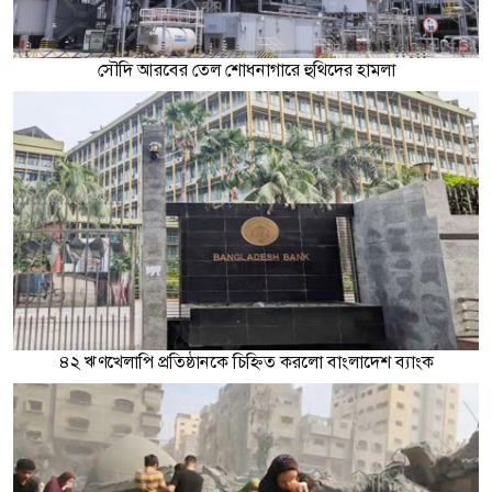
সৌদি আরবের তেল শোধনাগারে হুথিদের হামলা
৪২ ঋণখেলাপি প্রতিষ্ঠানকে চিহ্নিত করলো বাংলাদেশ ব্যাংক