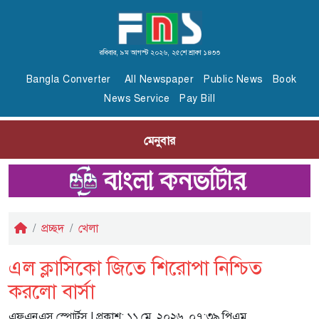
রবিবার, ৯ম আগস্ট ২০২৬, ২৫শে শ্রাবণ ১৪৩৩
Bangla Converter
All Newspaper
Public News
Book
News Service
Pay Bill
মেনুবার
প্রচ্ছদ
খেলা
এল ক্লাসিকো জিতে শিরোপা নিশ্চিত
করলো বার্সা
এফএনএস স্পোর্টস
| প্রকাশ: ১১ মে, ২০২৬, ০৭:৩৯ পিএম