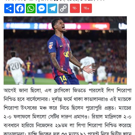
Share
Facebook
WhatsApp
Messenger
Telegram
Copy
অ-
অ+
Link
আগেই জানা ছিলো, এল ক্লাসিকো জিততে পারলেই লিগ শিরোপা
নিশ্চিত হবে বার্সেলোনার। দুর্দান্ত ফর্মে থাকা কাতালানরাও এই ম্যাচকে
শিরোপা উৎসবের মঞ্চ করে নিতে ছিলেন পুরোপুরি প্রস্তুত। ম্যাচের
২-০ ফলাফলে মিললো সেটির দারুণ প্রমাণও। রিয়াল মাদ্রিদকে ২-০
ব্যবধানে হারিয়ে নিজেদের ২৯তম লা লিগা শিরোপা নিশ্চিত করেছে
কাতালানরা। হান্সি ফ্লিকের দল ৩৫ ম্যাচে ৯১ পয়েন্ট নিয়ে দ্বিতীয় স্থানে