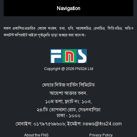
Navigation
সকল প্রকাশিত/প্রচারিত কোনো সংবাদ, তথ্য, ছবি, আলোকচিত্র, রেখাচিত্র, ভিডিওচিত্র, অডিও
কনটেন্ট কপিরাইট আইনে পূর্বানুমতি ছাড়া ব্যবহার করা যাবে না।
Copyright @ 2026 FNS24 Ltd
ফেয়ার নিউজ সার্ভিস লিমিটেড
আয়েশা আক্তার ভবন.
১০ম তলা, ফ্ল্যাট নং: ১০এ,
২৪/ডি তোপখানা রোড,
সেগুনবাগিচা
ঢাকা - ১০০০
মোবাইল: ০১৭৯৭৫৬৯৬০৬; ইমেইল: news@fns24.com
About the FNS
Privacy Policy