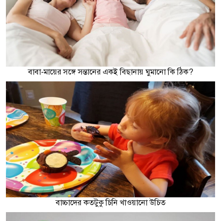
বাবা-মায়ের সঙ্গে সন্তানের একই বিছানায় ঘুমানো কি ঠিক?
বাচ্চাদের কতটুকু চিনি খাওয়ানো উচিত