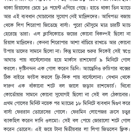
থাকা রিয়ালের চেয়ে ১৪ পয়েন্ট এগিয়ে গেছে। হাতে থাকা তিন ম্যাচে
আর এই ব্যবধান ঘোচানোর সুযোগ নেই মাদ্রিদদের। আধিপত্য বজায়
থেকে লিগ শিরোপা জিতেছে বার্সা। পুরো মৌসুমে মাত্র চারটি ম্যাচ
হেরেছে তারা। এল ক্লাসিকোতে জয়ের কোনো বিকল্পই ছিলো না
রিয়াল মাদ্রিদের। কেননা শিরোপার আশা বাঁচিয়ে রাখতে আর কোনো
উপায় তাদের সামনে ছিলো না। কিন্তু ম্যাচের শুরুর দিকেই সেই স্বপ্নে
আঘাত পায় বার্সেলোনার হয়ে মার্কাস রাশফোর্ড ৯ মিনিটে গোল
করলে। দৃষ্টিনন্দন এক গোল করেন তিনি। অ্যান্তেনিও রুডিগার বক্সের
ঠিক বাইরে ফাউল করলে ফ্রি-কিক পায় বার্সেলোনা। সেখান থেকে
দারুণ এক বাঁকানো শটে বল জালে জড়ান রাশফোর্ড। থিবো
কোর্তোয়ার সামনে কোনো সুযোগই ছিলো না সেই বল ঠেকানোর।
প্রথম গোলের মিনিট নয়েক পর ম্যাচের ১৮ মিনিটে ব্যবধান দ্বিগুণ করে
বার্সা ফেররান তোরেসের গোলে। ফেরমিন লোপেজর ক্রসে চতুর
ব্যাকহিল করেন দানি ওলমো। সেই বল পেয়ে জোরালো শটে গোল
করেন তোরেস। এই জয়ে টানা দ্বিতীয়বার লা লিগা জিতলেন ফ্লিক।