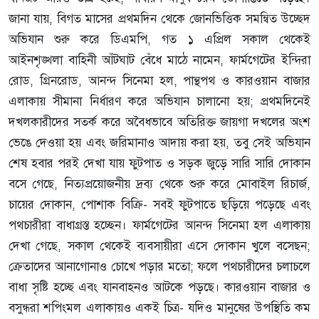
জানা যায়, বিগত মাসের প্রথমদিন থেকে জোনভিত্তিক সমন্বিত উচ্ছেদ
অভিযান শুরু করে ডিএমপি, গত ১ এপ্রিল সকাল থেকেই
আইনশৃঙ্খলা বাহিনী আঁটঘাট বেঁধে মাঠে নামেন, ফার্মগেটের ইন্দিরা
রোড, গ্রিনরোড, আনন্দ সিনেমা হল, পান্থপথ ও কারওয়ান বাজার
এলাকায় সীমানা নির্ধারণ করে অভিযান চালানো হয়; প্রথমদিনেই
দখলকারীদের সতর্ক করে অবৈধভাবে অতিরিক্ত জায়গা দখলের অংশ
ভেঙে দেওয়া হয় এবং জরিমানাও আদায় করা হয়, তবু সেই অভিযান
শেষ হবার পরই দেখা যায় ফুটপাত ও সড়ক জুড়ে সারি সারি দোকান
বসে গেছে, নিত্যপ্রয়োজনীয় দ্রব্য থেকে শুরু করে মোবাইল রিচার্জ,
চায়ের দোকান, পোশাক বিক্রি- সবই ফুটপাতে ছড়িয়ে পড়েছে এবং
পথচারীরা বাধাগ্রস্ত হচ্ছেন। ফার্মগেটের আনন্দ সিনেমা হল এলাকায়
দেখা গেছে, সকাল থেকেই ব্যবসায়ীরা এসে দোকান খুলে বসেছন;
ক্রেতাদের আনাগোনাও চোখে পড়ার মতো; ফলে পথচারীদের চলাচলে
বাধা সৃষ্টি হচ্ছে এবং যানবাহনও আটকে পড়ছে। কারওয়ান বাজার ও
বসুন্ধরা শপিংমল এলাকায়ও একই চিত্র- যদিও মানুষের উপস্থিতি কম