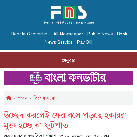
রবিবার, ৯ম আগস্ট ২০২৬, ২৫শে শ্রাবণ ১৪৩৩
Bangla Converter
All Newspaper
Public News
Book
News Service
Pay Bill
মেনুবার
প্রচ্ছদ
বিশেষ সংবাদ
উচ্ছেদ করলেই ফের বসে পড়ছে হকাররা,
মুক্ত হচ্ছে না ফুটপাত
এফএনএস এক্সক্লুসিভ
| প্রকাশ: ১৩ মে, ২০২৬, ০৮:০২ এএম