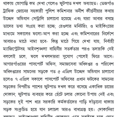
থাকায় ভোগান্তি কম দেখা গেলেও ফুটপাত দখল অব্যাহত। তেজগাঁও
ট্রাফিক জোনের সহকারী পুলিশ কমিশনার অনীশ কীর্ত্তনীয়ার কথায়
উচ্ছেদ অভিযান সেন্ট্রালি চালানো হয়েছে এবং যারা আবার বসছে
তাদের তথ্য সংগ্রহ করা হচ্ছে; রেগুলার মনিটরিং ও মাইকিংয়ের
মাধ্যমে সকালের ফলো‑আপ করা হচ্ছে এবং কমিশনারের নির্দেশে
আবারও মাঠে নামা হবে- কিন্তু মাঠে গিয়ে দেখা যায়, নির্বাহী
ম্যাজিস্ট্রেটসহ আইনশৃঙ্খলা বাহিনীর সতর্কতার পরও তদারকি নেই
বললেই চলে, ফলে দখলদাররা সুযোগ পেলেই ফিরে আসে।
আগারগাঁওয়ের পাসপোর্ট অফিস, সমাজসেবা অধিদপ্তর ও পরিবেশ
অধিদপ্তরের সামনের সড়কে গত ৫ এপ্রিল উচ্ছেদ অভিযান চালানো
হলেও ৭ এপ্রিল সকালে পাসপোর্ট অফিসের প্রধান ফটকের সামনের
সড়কের বিপরীত পাশের ফুটপাত দখল করে বসেছে একাধিক চায়ের
দোকান; ফুটপাত ব্যবহার করে হেঁটে চলার কোনো উপায় নেই এবং
সড়কের দুই পাশ ধরে সরকারি কর্মকর্তাদের গাড়ি দাঁড়ানো থাকায়
সড়ক সংকুচিত হয়ে যান চলাচল আরও বাধাগ্রস্ত হয়। দোকানিরা
বলছেন, আইনশৃঙ্খলা বাহিনীর লোকজন এসে সবাইকে চলে যেতে