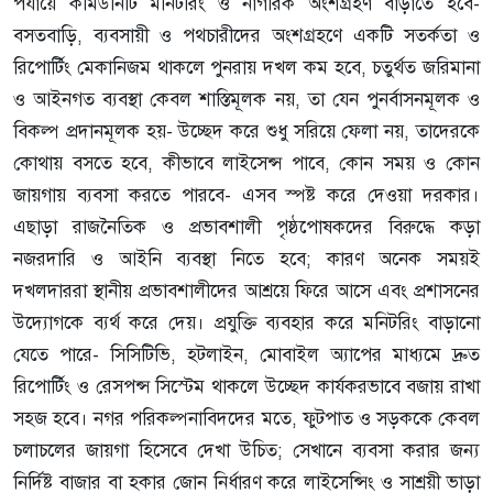
পর্যায়ে কমিউনিটি মনিটরিং ও নাগরিক অংশগ্রহণ বাড়াতে হবে-
বসতবাড়ি, ব্যবসায়ী ও পথচারীদের অংশগ্রহণে একটি সতর্কতা ও
রিপোর্টিং মেকানিজম থাকলে পুনরায় দখল কম হবে, চতুর্থত জরিমানা
ও আইনগত ব্যবস্থা কেবল শাস্তিমূলক নয়, তা যেন পুনর্বাসনমূলক ও
বিকল্প প্রদানমূলক হয়- উচ্ছেদ করে শুধু সরিয়ে ফেলা নয়, তাদেরকে
কোথায় বসতে হবে, কীভাবে লাইসেন্স পাবে, কোন সময় ও কোন
জায়গায় ব্যবসা করতে পারবে- এসব স্পষ্ট করে দেওয়া দরকার।
এছাড়া রাজনৈতিক ও প্রভাবশালী পৃষ্ঠপোষকদের বিরুদ্ধে কড়া
নজরদারি ও আইনি ব্যবস্থা নিতে হবে; কারণ অনেক সময়ই
দখলদাররা স্থানীয় প্রভাবশালীদের আশ্রয়ে ফিরে আসে এবং প্রশাসনের
উদ্যোগকে ব্যর্থ করে দেয়। প্রযুক্তি ব্যবহার করে মনিটরিং বাড়ানো
যেতে পারে- সিসিটিভি, হটলাইন, মোবাইল অ্যাপের মাধ্যমে দ্রুত
রিপোর্টিং ও রেসপন্স সিস্টেম থাকলে উচ্ছেদ কার্যকরভাবে বজায় রাখা
সহজ হবে। নগর পরিকল্পনাবিদদের মতে, ফুটপাত ও সড়ককে কেবল
চলাচলের জায়গা হিসেবে দেখা উচিত; সেখানে ব্যবসা করার জন্য
নির্দিষ্ট বাজার বা হকার জোন নির্ধারণ করে লাইসেন্সিং ও সাশ্রয়ী ভাড়া