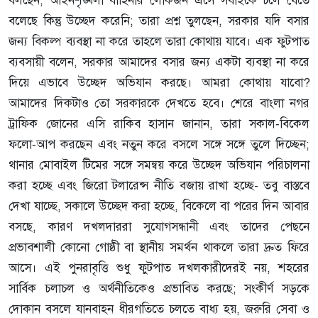
বলেছে কিন্তু উচ্ছেদ করেনি; তারা প্রশ্ন তুলছেন, সরকার যদি বসার
জন্য বিকল্প ব্যবস্থা না করে তাহলে তারা কোথায় যাবে। এক ফুটপাত
ব্যবসায়ী বলেন, সরকার আমাদের বসার জন্য একটা ব্যবস্থা না করে
দিয়ে এভাবে উচ্ছেদ অভিযান করছে। আমরা কোথায় যাবো?
আমাদের দিকটাও তো সরকারকে দেখতে হবে। শেরে বাংলা নগর
ট্রাফিক জোনের এসি রাকিব হাসান জানান, তারা সকাল‑বিকেল
ফলো‑আপ করছেন এবং নতুন করে বসলে সঙ্গে সঙ্গে তুলে দিচ্ছেন;
থানার মোবাইল টিমের সঙ্গে সমন্বয় করে উচ্ছেদ অভিযান পরিচালনা
করা হচ্ছে এবং জিরো টলারেন্স নীতি বজায় রাখা হচ্ছে- তবু বাস্তবে
দেখা যাচ্ছে, সকালে উচ্ছেদ করা হচ্ছে, বিকেলে বা পরের দিন আবার
বসছে, কারণ দখলদাররা সুযোগসন্ধানী এবং তাদের পেছনে
প্রভাবশালী কোনো গোষ্ঠী বা স্থানীয় সমর্থন থাকলে তারা দ্রুত ফিরে
আসে। এই পুনরাবৃত্তি শুধু ফুটপাত দখলকারীদেরই নয়, শহরের
সার্বিক চলাচল ও অর্থনীতিকেও প্রভাবিত করছে; সংকীর্ণ সড়কে
দোকান বসলে যানবাহন ধীরগতিতে চলতে বাধ্য হয়, জরুরি সেবা ও