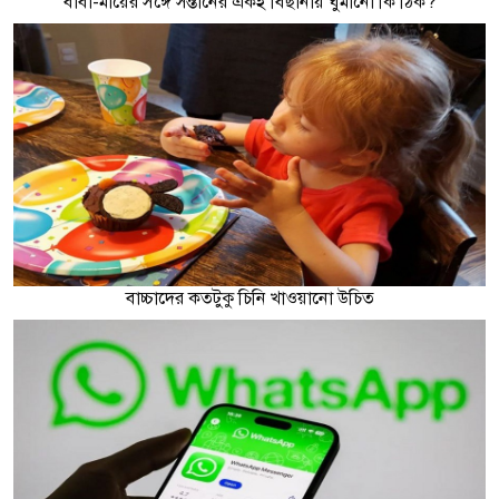
বাবা-মায়ের সঙ্গে সন্তানের একই বিছানায় ঘুমানো কি ঠিক?
বাচ্চাদের কতটুকু চিনি খাওয়ানো উচিত