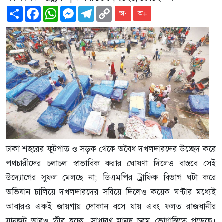
Share
Facebook
WhatsApp
Messenger
Telegram
Copy
অ-
অ+
Link
ঢাকা শহরের ফুটপাত ও সড়ক থেকে অবৈধ দখলদারদের উচ্ছেদ করে
পথচারীদের চলাচল স্বাভাবিক করার ঘোষণা দিলেও বাস্তবে সেই
উদ্যোগের সুফল মেলছে না; ডিএমপির ট্রাফিক বিভাগ ঘটা করে
অভিযান চালিয়ে দখলদারদের সরিয়ে দিলেও কয়েক ঘণ্টার মধ্যেই
আবারও একই জায়গায় দোকান বসে যায় এবং ফলত রাজধানীর
যানজট আরও তীব্র হচ্ছে, সাধারণ মানুষ চরম ভোগান্তিতে পড়েছে।