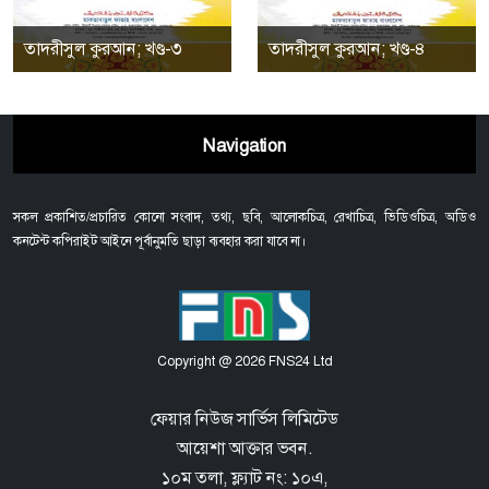
তাদরীসুল কুরআন; খণ্ড-৩
তাদরীসুল কুরআন; খণ্ড-৪
Navigation
সকল প্রকাশিত/প্রচারিত কোনো সংবাদ, তথ্য, ছবি, আলোকচিত্র, রেখাচিত্র, ভিডিওচিত্র, অডিও
কনটেন্ট কপিরাইট আইনে পূর্বানুমতি ছাড়া ব্যবহার করা যাবে না।
Copyright @ 2026 FNS24 Ltd
ফেয়ার নিউজ সার্ভিস লিমিটেড
আয়েশা আক্তার ভবন.
১০ম তলা, ফ্ল্যাট নং: ১০এ,