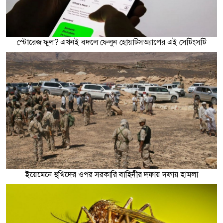
স্টোরেজ ফুল? এখনই বদলে ফেলুন হোয়াটসঅ্যাপের এই সেটিংসটি
ইয়েমেনে হুথিদের ওপর সরকারি বাহিনীর দফায় দফায় হামলা