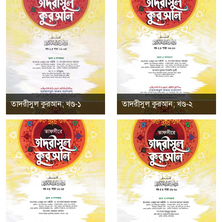
তাদরীসুল কুরআন; খণ্ড-১
তাদরীসুল কুরআন; খণ্ড-২