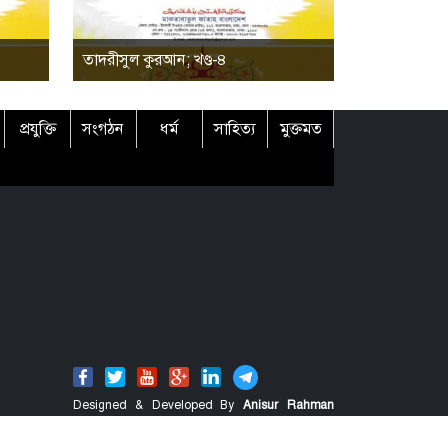
তাদরীসুল কুরআন; খণ্ড-৪
প্রযুক্তি
সংগঠন
ধর্ম
সাহিত্য
মুক্তমত
Designed & Developed By
Anisur Rahman
Shahin