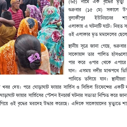
(৬৫) নামে এক বৃদ্ধের মৃত্যু
শুক্রবার (১৫ মে) সকালে উ
বুলাকীপুর ইউনিয়নের শা
এলাকায় এ ঘটনাটি ঘটে। নিহত 
ওই এলাকার মৃত মমদেলের ছেল
স্থানীয় সূত্রে জানা গেছে, শুক্রব
সাকোয়াদ তার পালিত হাঁসগুল
পার করে ওপার থেকে এপার
যান। এসময় নদীর মাঝপথে তিন
পানিতে তলিয়ে যান। স্থানীয়র
িসে খবর দেয়। পরে ঘোড়াঘাট ফায়ার সার্ভিস ও সিভিল ডিফেন্সের একটি দ
োড়াঘাট ফায়ার সার্ভিসের স্টেশন ইনচার্জ ঘটনার সত্যতা নিশ্চিত করে জা
িয়ে ওই বৃদ্ধের মরদেহ উদ্ধার করেছে। এদিকে সাকোয়াদের মৃত্যুতে শ