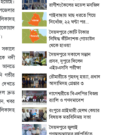
 হয়েছে।
রাণীশংকৈলের মডেল মসজিদ
পজেলার
গাইবান্ধায় মাছ ধরতে গিয়ে
লিকাদহ
নিখোঁজ, ২২ ঘণ্টা পর...
সাকোয়াদ
সৈয়দপুরে কোটি টাকার
ে।
নিষিদ্ধ কীটনাশক গোডাউন
থেকে হাওয়া
ার সকালে
সৈয়দপুরে সকালে সন্তান
োকে নদী
প্রসব, দুপুরে দিলেন
ে আনতে
এইচএসসি পরীক্ষা
ি গভীর
রৌমারীতে গৃহবধূ হত্যা, প্রধান
আসামিসহ গ্রেপ্তার ৩
া দেখতে
ল দ্রুত
নাগেশ্বরীতে বিএনপির বিজয়
র‌্যালি ও গণসমাবেশ
নান, খবর
ালিকাদহ
রংপুরে প্রাইমারী হেলথ কেয়ার
বিষয়ক মতবিনিময় সভা
সৈয়দপুরে জুলাই
গণঅভ্যুত্থানের বর্ষপূর্তিতে