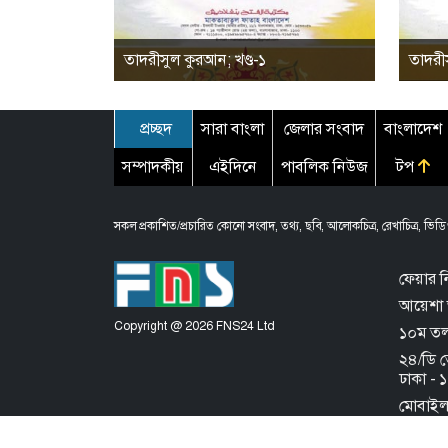
তাদরীসুল কুরআন; খণ্ড-১
তাদরীস
প্রচ্ছদ
সারা বাংলা
জেলার সংবাদ
বাংলাদেশ
সম্পাদকীয়
এইদিনে
পাবলিক নিউজ
টপ
সকল প্রকাশিত/প্রচারিত কোনো সংবাদ, তথ্য, ছবি, আলোকচিত্র, রেখাচিত্র, ভিডিও
ফেয়ার ন
আয়েশা 
Copyright @ 2026 FNS24 Ltd
১০ম তলা,
২৪/ডি 
ঢাকা -
মোবাই
About th