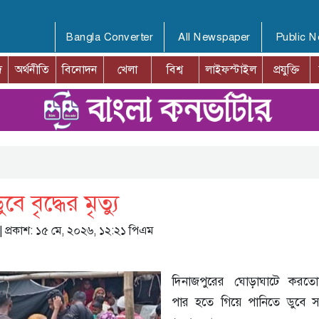
Bangla Converter
All Newspaper
Public 
দ
অর্থনীতি
বিনোদন
খেলা
বিশ্ব
লাইফস্টাইল
প্রযুক্তি
 বৃদ্ধের মৃত্যু
| প্রকাশ: ১৫ মে, ২০২৬, ১২:২১ পিএম
দিনাজপুরের ঘোড়াঘাটে করতো
পার হতে গিয়ে পানিতে ডুবে 