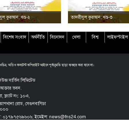
ুল কুরআন; খণ্ড-২
তাদরীসুল কুরআন; খণ্ড-৩
বিশেষ সংবাদ
অর্থনীতি
বিনোদন
খেলা
বিশ্ব
লাইফস্টাইল
চিত্র, অডিও কনটেন্ট কপিরাইট আইনে পূর্বানুমতি ছাড়া ব্যবহার করা যাবে না।
িউজ সার্ভিস লিমিটেড
আক্তার ভবন.
 ফ্ল্যাট নং: ১০এ,
তোপখানা রোড,
সেগুনবাগিচা
 ১০০০
ল: ০১৭৯৭৫৬৯৬০৬; ইমেইল: news@fns24.com
e FNS
Privacy Policy
Terms and Conditions
Archive
Sitemap
Rss