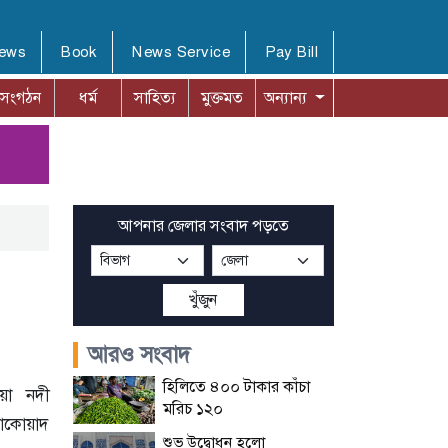
News
Book
News Service
Pay Bill
সংগঠন
ধর্ম
সাহিত্য
মুক্তমত
অন্যান্য
আপনার জেলার সংবাদ পড়তে
খুঁজুন
আরও সংবাদ
হিলিতে ৪০০ টাকার কাঁচা
য়া নদী
মরিচ ১২০
সাকোয়াদ
শুভ উদ্বোধন হলো