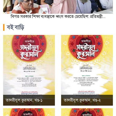
বিগত সরকার শিক্ষা ব্যবস্থাকে ধ্বংস করতে চেয়েছিল: প্রতিমন্ত্রী...
বই বাড়ি
তাদরীসুল কুরআন; খণ্ড-১
তাদরীসুল কুরআন; খণ্ড-২