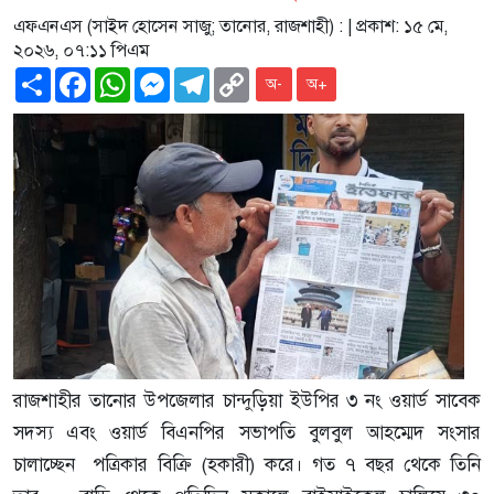
এফএনএস (সাইদ হোসেন সাজু; তানোর, রাজশাহী) :
| প্রকাশ: ১৫ মে,
২০২৬, ০৭:১১ পিএম
Share
Facebook
WhatsApp
Messenger
Telegram
Copy
অ-
অ+
Link
রাজশাহীর তানোর উপজেলার চান্দুড়িয়া ইউপির ৩ নং ওয়ার্ড সাবেক
সদস্য এবং ওয়ার্ড বিএনপির সভাপতি বুলবুল আহম্মেদ সংসার
চালাচ্ছেন পত্রিকার বিক্রি (হকারী) করে। গত ৭ বছর থেকে তিনি