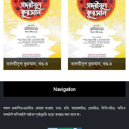
তাদরীসুল কুরআন; খণ্ড-৩
তাদরীসুল কুরআন; খণ্ড-৪
Navigation
সকল প্রকাশিত/প্রচারিত কোনো সংবাদ, তথ্য, ছবি, আলোকচিত্র, রেখাচিত্র, ভিডিওচিত্র, অডিও
কনটেন্ট কপিরাইট আইনে পূর্বানুমতি ছাড়া ব্যবহার করা যাবে না।