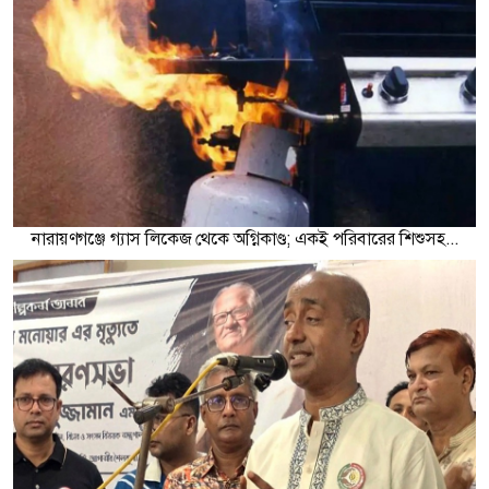
নারায়ণগঞ্জে গ্যাস লিকেজ থেকে অগ্নিকাণ্ড; একই পরিবারের শিশুসহ...