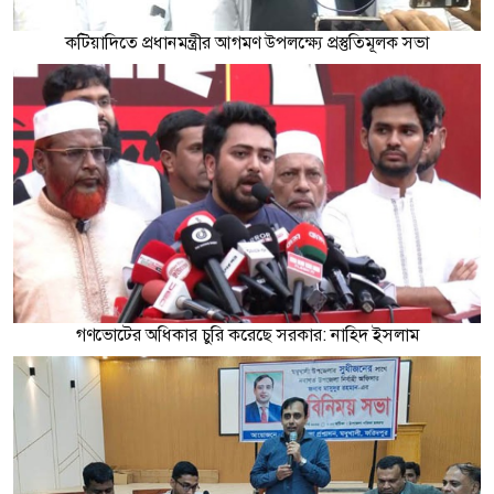
কটিয়াদিতে প্রধানমন্ত্রীর আগমণ উপলক্ষ্যে প্রস্তুতিমূলক সভা
গণভোটের অধিকার চুরি করেছে সরকার: নাহিদ ইসলাম