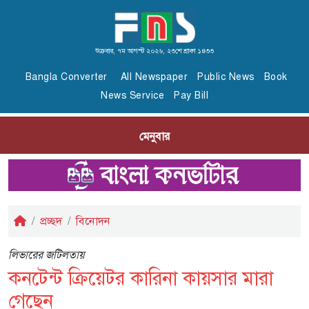
শুক্রবার, ৭ম আগস্ট ২০২৬, ২৩শে শ্রাবণ ১৪৩৩
Bangla Converter
All Newspaper
Public News
Book
News Service
Pay Bill
মেনুবার
প্রচ্ছদ
বিনোদন
লিভারের জটিলতায়
কনটেন্ট ক্রিয়েটর কারিনা কায়সার মারা
গেছেন