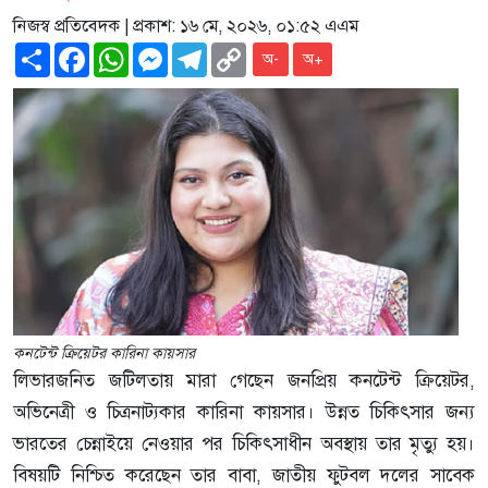
নিজস্ব প্রতিবেদক
| প্রকাশ: ১৬ মে, ২০২৬, ০১:৫২ এএম
Share
Facebook
WhatsApp
Messenger
Telegram
Copy
অ-
অ+
Link
কনটেন্ট ক্রিয়েটর কারিনা কায়সার
লিভারজনিত জটিলতায় মারা গেছেন জনপ্রিয় কনটেন্ট ক্রিয়েটর,
অভিনেত্রী ও চিত্রনাট্যকার কারিনা কায়সার। উন্নত চিকিৎসার জন্য
ভারতের চেন্নাইয়ে নেওয়ার পর চিকিৎসাধীন অবস্থায় তার মৃত্যু হয়।
বিষয়টি নিশ্চিত করেছেন তার বাবা, জাতীয় ফুটবল দলের সাবেক