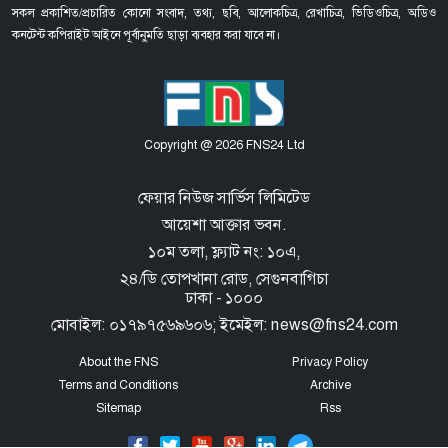
সকল প্রকাশিত/প্রচারিত কোনো সংবাদ, তথ্য, ছবি, আলোকচিত্র, রেখাচিত্র, ভিডিওচিত্র, অডিও
কনটেন্ট কপিরাইট আইনে পূর্বানুমতি ছাড়া ব্যবহার করা যাবে না।
Copyright @ 2026 FNS24 Ltd
ফেয়ার নিউজ সার্ভিস লিমিটেড
আয়েশা আক্তার ভবন.
১০ম তলা, ফ্ল্যাট নং: ১০এ,
২৪/ডি তোপখানা রোড,
সেগুনবাগিচা
ঢাকা - ১০০০
মোবাইল: ০১৭৯৭৫৬৯৬০৬; ইমেইল: news@fns24.com
About the FNS
Privacy Policy
Terms and Conditions
Archive
Sitemap
Rss