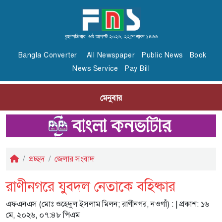
বৃহস্পতিবার, ৬ষ্ঠ আগস্ট ২০২৬, ২২শে শ্রাবণ ১৪৩৩
Bangla Converter
All Newspaper
Public News
Book
News Service
Pay Bill
মেনুবার
প্রচ্ছদ
জেলার সংবাদ
রাণীনগরে যুবদল নেতাকে বহিষ্কার
এফএনএস (মোঃ ওহেদুল ইসলাম মিলন; রাণীনগর, নওগাঁ) :
| প্রকাশ: ১৬
মে, ২০২৬, ০৭:৪৮ পিএম