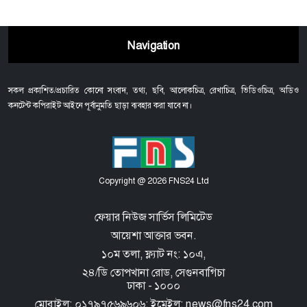
Navigation
সকল প্রকাশিত/প্রচারিত কোনো সংবাদ, তথ্য, ছবি, আলোকচিত্র, রেখাচিত্র, ভিডিওচিত্র, অডিও
কনটেন্ট কপিরাইট আইনে পূর্বানুমতি ছাড়া ব্যবহার করা যাবে না।
Copyright @ 2026 FNS24 Ltd
ফেয়ার নিউজ সার্ভিস লিমিটেড
আয়েশা আক্তার ভবন.
১০ম তলা, ফ্ল্যাট নং: ১০এ,
২৪/ডি তোপখানা রোড,
সেগুনবাগিচা
ঢাকা - ১০০০
মোবাইল: ০১৭৯৭৫৬৯৬০৬; ইমেইল: news@fns24.com