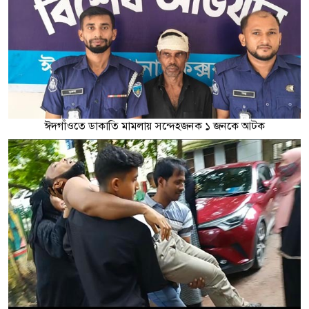
ঈদগাঁওতে ডাকাতি মামলায় সন্দেহজনক ১ জনকে আটক