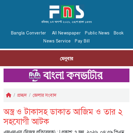
রবিবার, ৯ম আগস্ট ২০২৬, ২৪শে শ্রাবণ ১৪৩৩
Bangla Converter
All Newspaper
Public News
Book
News Service
Pay Bill
মেনুবার
প্রচ্ছদ
জেলার সংবাদ
অস্ত্র ও টাকাসহ ডাকাত আজিম ও তার ২
সহযোগী আটক
এফএনএস (নিজস্ব প্রতিবেদক) :
| প্রকাশ: ৭ জুন, ২০২৬, ০৪:৫৯ পিএম