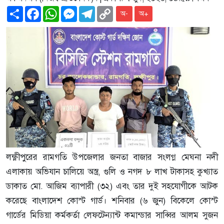
Share
Facebook
WhatsApp
Messenger
Telegram
Copy
অ-
অ+
Link
লক্ষ্ণীপুরের রামগতি উপজেলার জনতা বাজার সংলগ্ন মেঘনা নদী
এলাকায় অভিযান চালিয়ে অস্ত্র, গুলি ও নগদ ৮ লাখ টাকাসহ কুখ্যাত
ডাকাত মো. আজিম ব্যাপারী (৩২) এবং তার দুই সহযোগীকে আটক
করেছে বাংলাদেশ কোস্ট গার্ড। শনিবার (৬ জুন) বিকেলে কোস্ট
গার্ডের মিডিয়া কর্মকর্তা লেফটেন্যান্ট কমান্ডার সাব্বির আলম সুজন