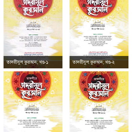
তাদরীসুল কুরআন; খণ্ড-১
তাদরীসুল কুরআন; খণ্ড-২