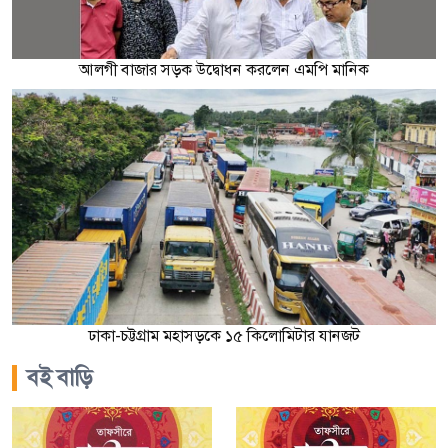
আলগী বাজার সড়ক উদ্বোধন করলেন এমপি মানিক
ঢাকা-চট্টগ্রাম মহাসড়কে ১৫ কিলোমিটার যানজট
বই বাড়ি