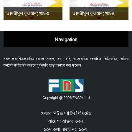
তাদরীসুল কুরআন; খণ্ড-৩
তাদরীসুল কুরআন; খণ্ড-৪
Navigation
সকল প্রকাশিত/প্রচারিত কোনো সংবাদ, তথ্য, ছবি, আলোকচিত্র, রেখাচিত্র, ভিডিওচিত্র, অডিও
কনটেন্ট কপিরাইট আইনে পূর্বানুমতি ছাড়া ব্যবহার করা যাবে না।
Copyright @ 2026 FNS24 Ltd
ফেয়ার নিউজ সার্ভিস লিমিটেড
আয়েশা আক্তার ভবন.
১০ম তলা, ফ্ল্যাট নং: ১০এ,