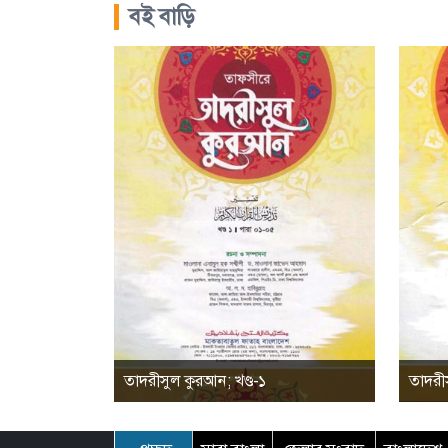
বই বাড়ি
তাদরীসুল কুরআন; খণ্ড-১
তাদরীস