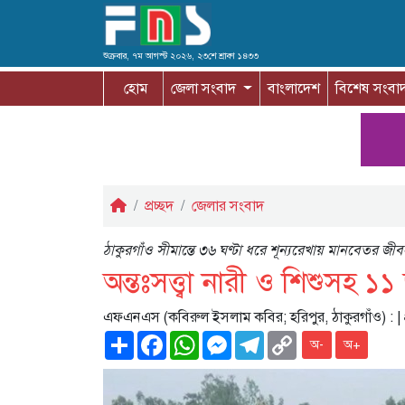
শুক্রবার, ৭ম আগস্ট ২০২৬, ২৩শে শ্রাবণ ১৪৩৩
হোম
জেলা সংবাদ
বাংলাদেশ
বিশেষ সংবা
প্রচ্ছদ
জেলার সংবাদ
ঠাকুরগাঁও সীমান্তে ৩৬ ঘণ্টা ধরে শূন্যরেখায় মানবেতর জী
অন্তঃসত্ত্বা নারী ও শিশুসহ
এফএনএস (কবিরুল ইসলাম কবির; হরিপুর, ঠাকুরগাঁও) :
|
Share
Facebook
WhatsApp
Messenger
Telegram
Copy
অ-
অ+
Link