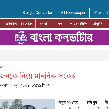
Bangla Converter
All Newspaper
Public 
দ
অর্থনীতি
বিনোদন
খেলা
বিশ্ব
লাইফস্টাইল
প্রযুক্তি
বন
 ১১ জনকে নিয়ে মানবিক সংকট
 প্রকাশ: ৭ জুন, ২০২৬, ০৬:২১ পিএম
ঠাকুরগাঁওয়ের হরিপুর উ