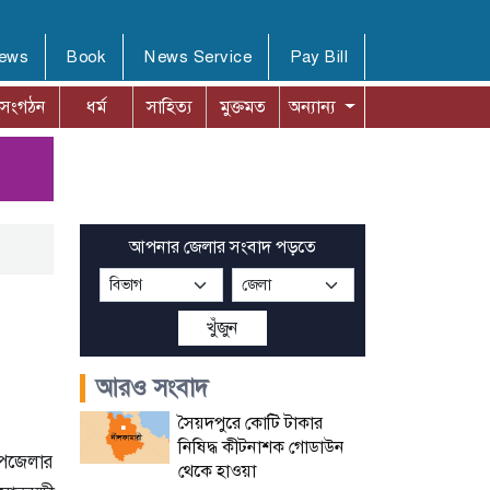
News
Book
News Service
Pay Bill
সংগঠন
ধর্ম
সাহিত্য
মুক্তমত
অন্যান্য
আপনার জেলার সংবাদ পড়তে
খুঁজুন
আরও সংবাদ
সৈয়দপুরে কোটি টাকার
নিষিদ্ধ কীটনাশক গোডাউন
পজেলার
থেকে হাওয়া