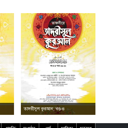
তাদরীসুল কুরআন; খণ্ড-৪