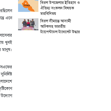
বিরল উপজেলার ইতিহাস ও
ঐতিহ্য সংকলন বিষয়ক
 করছিলেন
মতবিনিময়
ন্তে এনে
বিরল সীমান্তে আসামী
আটকসহ ভারতীয়
ট্যাপেন্টাডল ট্যাবলেট উদ্ধার
ৎসাসেবার
ায় খুবই
র মানুষ।
িএসএফের
র্দিষ্ট
ংলাদেশে
ষ্টিকোণ
ক উদ্যোগ