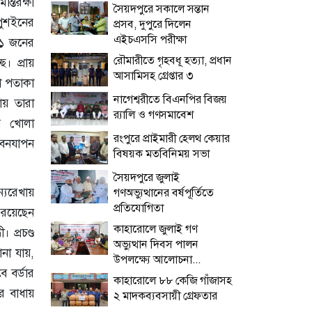
ন্তরক্ষী
সৈয়দপুরে সকালে সন্তান
ুশইনের
প্রসব, দুপুরে দিলেন
এইচএসসি পরীক্ষা
১১ জনের
রৌমারীতে গৃহবধূ হত্যা, প্রধান
। প্রায়
আসামিসহ গ্রেপ্তার ৩
া পতাকা
নাগেশ্বরীতে বিএনপির বিজয়
য় তারা
র‌্যালি ও গণসমাবেশ
য় খোলা
রংপুরে প্রাইমারী হেলথ কেয়ার
বনযাপন
বিষয়ক মতবিনিময় সভা
সৈয়দপুরে জুলাই
্যরেখায়
গণঅভ্যুত্থানের বর্ষপূর্তিতে
প্রতিযোগিতা
 রয়েছেন
কাহারোলে জুলাই গণ
 প্রচণ্ড
অভ্যুত্থান দিবস পালন
ানা যায়,
উপলক্ষ্যে আলোচনা...
 বর্ডার
কাহারোলে ৮৮ কেজি গাঁজাসহ
র বাধায়
২ মাদকব্যবসায়ী গ্রেফতার