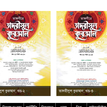
ুল কুরআন; খণ্ড-২
তাদরীসুল কুরআন; খণ্ড-৩