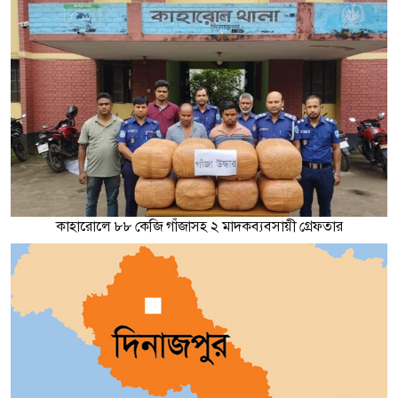
কাহারোলে ৮৮ কেজি গাঁজাসহ ২ মাদকব্যবসায়ী গ্রেফতার