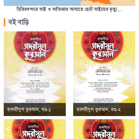
চিরিরবন্দরে ভাই ও ভাতিজার আঘাতে ছোট ভাইয়ের মৃত্যু,...
বই বাড়ি
তাদরীসুল কুরআন; খণ্ড-১
তাদরীসুল কুরআন; খণ্ড-২