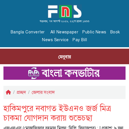
শুক্রবার, ৭ম আগস্ট ২০২৬, ২২শে শ্রাবণ ১৪৩৩
Bangla Converter
All Newspaper
Public News
Book
News Service
Pay Bill
মেনুবার
প্রচ্ছদ
জেলার সংবাদ
হাকিমপুরে নবাগত ইউএনও জর্জ মিত্র
চাকমা যোগদান করায় শুভেচছা
এফএনএস (মোস্তাফিজার রহমান মিলন; হিলি, দিনাজপুর) :
| প্রকাশ: ৯ জুন,