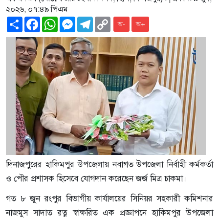
২০২৬, ০৭:৪৯ পিএম
Share
Facebook
WhatsApp
Messenger
Telegram
Copy
অ-
অ+
Link
দিনাজপুরের হাকিমপুর উপজেলায় নবাগত উপজেলা নির্বাহী কর্মকর্তা
ও পৌর প্রশাসক হিসেবে যোগদান করেছেন জর্জ মিত্র চাকমা।
গত ৮ জুন রংপুর বিভাগীয় কার্যালয়ের সিনিয়র সহকারী কমিশনার
নাজমুস সাদাত রত্ন স্বাক্ষরিত এক প্রজ্ঞাপনে হাকিমপুর উপজেলা