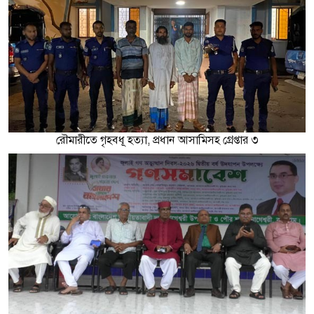
রৌমারীতে গৃহবধূ হত্যা, প্রধান আসামিসহ গ্রেপ্তার ৩