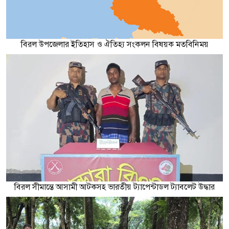
বিরল উপজেলার ইতিহাস ও ঐতিহ্য সংকলন বিষয়ক মতবিনিময়
বিরল সীমান্তে আসামী আটকসহ ভারতীয় ট্যাপেন্টাডল ট্যাবলেট উদ্ধার