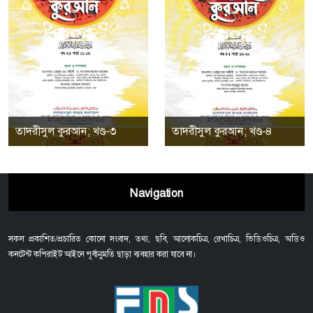
তাদরীসুল কুরআন; খণ্ড-৩
তাদরীসুল কুরআন; খণ্ড-৪
Navigation
সকল প্রকাশিত/প্রচারিত কোনো সংবাদ, তথ্য, ছবি, আলোকচিত্র, রেখাচিত্র, ভিডিওচিত্র, অডিও
কনটেন্ট কপিরাইট আইনে পূর্বানুমতি ছাড়া ব্যবহার করা যাবে না।