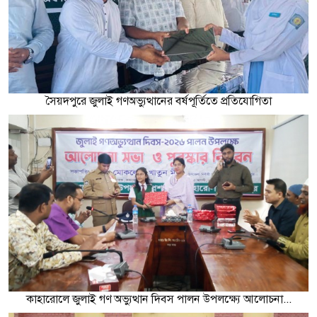
সৈয়দপুরে জুলাই গণঅভ্যুত্থানের বর্ষপূর্তিতে প্রতিযোগিতা
কাহারোলে জুলাই গণ অভ্যুত্থান দিবস পালন উপলক্ষ্যে আলোচনা...