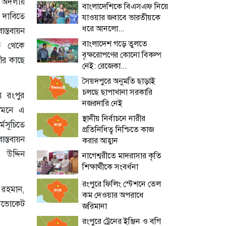
ক অদলীয়
বাংলাদেশিকে বিএসএফ নিয়ে
ার দাবিতে
যাওয়ার জবাবে ভারতীয়কে
ধরে আনলো...
াস্তবায়ন
বাংলাদেশ গড়ে তুলতে
ষ থেকে
বৃক্ষরোপণের কোনো বিকল্প
্রীর কাছে
নেই: রেজেকা...
সৈয়দপুরে অনুমতি ছাড়াই
চলছে ছাপাখানা সরকারি
য় রংপুর
নজরদারি নেই
সামনে এ
স্থানীয় নির্বাচনে নারীর
মসূচিতে
প্রতিনিধিত্ব নিশ্চিতে কাজ
াস্তবায়ন
করার আহ্বান
দ্দিন
নাগেশ্বরীতে মাদরাসার কৃতি
শিক্ষার্থীকে সংবর্ধনা
রংপুরে ফিলিং স্টেশনে তেল
 রহমান,
কম দেওয়ার অপরাধে
যাডভোকেট
জরিমানা
রংপুরে ট্রেনের ইঞ্জিন ও বগি