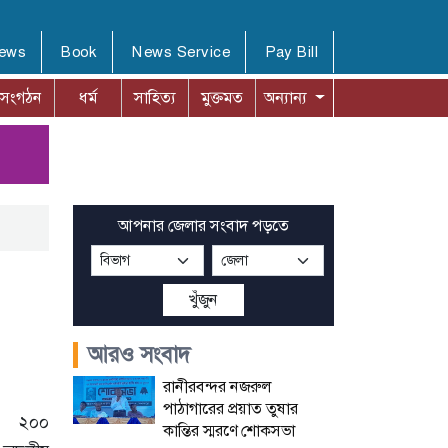
News
Book
News Service
Pay Bill
সংগঠন
ধর্ম
সাহিত্য
মুক্তমত
অন্যান্য
আপনার জেলার সংবাদ পড়তে
খুঁজুন
আরও সংবাদ
রানীরবন্দর নজরুল
পাঠাগারের প্রয়াত তুষার
ষে ২০০
কান্তির স্মরণে শোকসভা