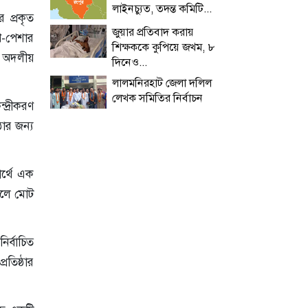
লাইনচ্যুত, তদন্ত কমিটি...
র প্রকৃত
জুয়ার প্রতিবাদ করায়
ণি-পেশার
শিক্ষককে কুপিয়ে জখম, ৮
র অদলীয়
দিনেও...
লালমনিরহাট জেলা দলিল
লেখক সমিতির নির্বাচন
্দ্রীকরণ
ঠার জন্য
ার্থে এক
্চলে মোট
ির্বাচিত
রতিষ্ঠার