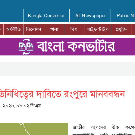
Bangla Converter
All Newspaper
Public 
দ
অর্থনীতি
বিনোদন
খেলা
বিশ্ব
লাইফস্টাইল
প্রযুক্তি
তিনিধিত্বের দাবিতে রংপুরে মানববন্ধন
জুন, ২০২৬, ০৮:০২ পিএম
জাতীয় সংসদের উচ্চ কক্