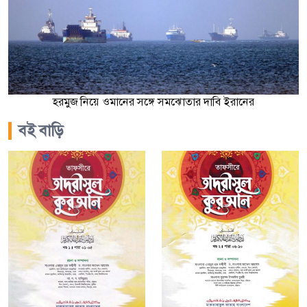
হরমুজ নিয়ে ওমানের সঙ্গে সমঝোতার দাবি ইরানের
বই বাড়ি