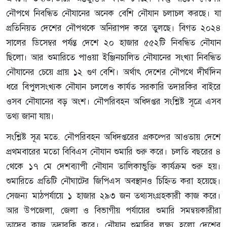
নৌপথে নিবন্ধিত নৌযানের অনেক বেশি নৌযান চলাচল করছে। যা
প্রতিনিয়ত দেশের নৌপথকে অনিরাপদ করে তুলছে। বিগত ২০২৪
সালের ডিসেম্বর পর্যন্ত দেশে ২০ হাজার ৫৫২টি নিবন্ধিত নৌযান
ছিলো। আর শুমারিতে পাওয়া ইঞ্জিনচালিত নৌযানের সংখ্যা নিবন্ধিত
নৌযানের চেয়ে প্রায় ১২ গুণ বেশি। অর্থাৎ দেশের নৌপথে দীর্ঘদিন
ধরে বিপুলসংখ্যক নৌযান চললেও কার্যত সরকারি তদারকির বাইরে
ওসব নৌযানের বড় অংশ। নৌপরিবহন অধিদপ্তর সংশ্লিষ্ট সূত্রে এসব
তথ্য জানা যায়।
সংশ্লিষ্ট সূত্র মতে. নৌপরিবহন অধিদপ্তরের প্রকল্পের আওতায় দেশে
প্রথমবারের মতো বিবিএস নৌযান শুমারি শুরু করে। চলতি বছরের ৪
থেকে ১৭ মে দেশব্যাপী নৌযান তালিকাভুক্তি কার্যক্রম শুরু হয়।
শুমারিতে প্রতিটি নৌঘাটের জিপিএস অবস্থানও চিহ্নিত করা হয়েছে।
সেজন্য মাঠপর্যায়ে ১ হাজার ২৯৩ জন তথ্যসংগ্রহকারী কাজ করে।
আর উপজেলা, জেলা ও বিভাগীয় পর্যায়ের শুমারি সমন্বয়কারীরা
তাদের কাজ তদারকি করে। নৌযান শুমারির লক্ষ্য হলো দেশের