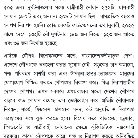
৫০৫ জন। দুর্ঘটনাগুলোর মধ্যে যাত্রীবাহী নৌযান ২৫২টি, মালবাহী
নৌযান ১৮০টি এবং অন্যান্য ২০৯টি নৌযান ছিল। সামপ্রতিক বছরেও
নৌপথ নিরাপদ হয়নি। রোড সেফটি ফাউন্ডেশনের তথ্যানুযায়ী, ২০২৫
সালে দেশে ১৩২টি নৌ দুর্ঘটনায় ১৪৯ জন নিহত, ১২৩ জন আহত
এবং ৩৪ জন নিখোঁজ হয়েছে।
এদিকে নৌপথ বিশেষজ্ঞদের মতে, বাংলাদেশনদীমাতৃক দেশ।
এদেশে নৌপথকে অবহেলা করার সুযোগ নেই। সড়কের চাপ কমানো,
পণ্য পরিবহন সাশ্রয়ী করা এবং উপকূল-হাওর-চরাঞ্চলের মানুষের
যোগাযোগ নিশ্চিত করতে নৌপথের বিকল্প কম। কিন্তু নিরাপত্তাহীন
দেশের নৌপথ। এখন সরকার প্রথমবারের মতো দেশের নৌপথে
বাস্তবে কত নৌযান রয়েছে তার ডেটাবেইস করে প্রতিটি নৌযানকে
নিবন্ধন, সার্ভে, ফিটনেস, চালকের সনদ, রুট অনুমতি ও নিরাপত্তা
সরঞ্জামের সঙ্গে যুক্ত করতে হবে। বিশেষ করে বাল্কহেড, ড্রেজার,
স্পিডবোট ও যাত্রীবাহী নৌযানের ক্ষেত্রে ঝুঁকিভিত্তিক নজরদারি
দরকার। কারণ নৌপথকে আরো দক্ষ ও নিরাপদ করতে অনিবন্ধিত