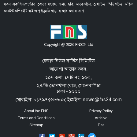
সকল প্রকাশিত/প্রচারিত কোনো সংবাদ, তথ্য, ছবি, আলোকচিত্র, রেখাচিত্র, ভিডিওচিত্র, অডিও
কনটেন্ট কপিরাইট আইনে পূর্বানুমতি ছাড়া ব্যবহার করা যাবে না।
Copyright @ 2026 FNS24 Ltd
ফেয়ার নিউজ সার্ভিস লিমিটেড
আয়েশা আক্তার ভবন.
১০ম তলা, ফ্ল্যাট নং: ১০এ,
২৪/ডি তোপখানা রোড,
সেগুনবাগিচা
ঢাকা - ১০০০
মোবাইল: ০১৭৯৭৫৬৯৬০৬; ইমেইল: news@fns24.com
About the FNS
Privacy Policy
Terms and Conditions
Archive
Sitemap
Rss