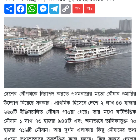
Share
Facebook
WhatsApp
Messenger
Telegram
Copy
অ-
অ+
Link
দেশের নৌপথকে নিরাপদ করতে প্রথমবারের মতো নৌযান শুমারির
উদ্যোগ নিয়েছে সরকার। প্রাথমিক হিসেবে দেশে ২ লাখ ৪৪ হাজার
৬৬০টি ইঞ্জিনচালিত নৌযান পাওয়া গেছে। তার মধ্যে ঘাটভিত্তিক
নৌযান ১ লাখ ৭৩ হাজার ৯৪৪টি এবং অন্যভাবে তালিকাভুক্ত ৭০
হাজার ৭১৬টি নৌযান। আর দুর্গম এলাকায় কিছু নৌযানের তথ্য
এখনো তথ্যভান্ডারে অন্তর্ভুক্তির কাজ চলছে। কিন্তু বাস্তবে দেশের