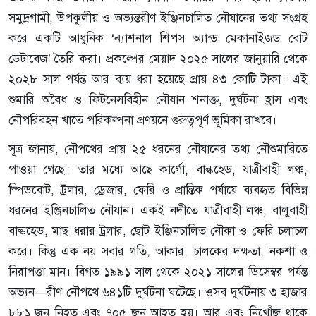
সমুদ্রগামী, উপকূলীয় ও অভ্যন্তরীণ ইঞ্জিনচালিত নৌযানের তথ্য সংগ্রহ
করে একটি আধুনিক ‘ন্যাশনাল শিপস অ্যান্ড মেকানাইজড বোট
ডেটাবেজ’ তৈরি করা। প্রকল্পের মেয়াদ ২০২৫ সালের জানুয়ারি থেকে
২০২৮ সাল পর্যন্ত আর ব্যয় ধরা হয়েছে প্রায় ৪৩ কোটি টাকা। এই
শুমারি অবৈধ ও ফিটনেসবিহীন নৌযান শনাক্ত, দুর্ঘটনা হ্রাস এবং
নৌপরিবহন খাতে পরিকল্পনা প্রণয়নে গুরুত্বপূর্ণ ভূমিকা রাখবে।
সূত্র জানায়, নৌপথের প্রায় ২৫ ধরনের নৌযানের তথ্য নৌশুমারিতে
পাওয়া গেছে। তার মধ্যে আছে কার্গো, বাল্কহেড, যাত্রীবাহী লঞ্চ,
স্পিডবোট, ট্রলার, ড্রেজার, ফেরি ও প্রান্তিক পর্যায়ে ব্যবহৃত বিভিন্ন
ধরনের ইঞ্জিনচালিত নৌযান। একই নদীতে যাত্রীবাহী লঞ্চ, বালুবাহী
বাল্কহেড, মাছ ধরার ট্রলার, ছোট ইঞ্জিনচালিত নৌকা ও ফেরি চলাচল
করে। কিন্তু এক নয় সবার গতি, আকার, চালকের দক্ষতা, নকশা ও
নিরাপত্তা মান। বিগত ১৯৯১ সাল থেকে ২০২১ সালের ডিসেম্বর পর্যন্ত
অভ্যন—রীণ নৌপথে ৬৪১টি দুর্ঘটনা ঘটেছে। ওসব দুর্ঘটনায় ৩ হাজার
৮৮১ জন নিহত এবং ৭০৫ জন আহত হয়। আর এবং নিখোঁজ থাকে