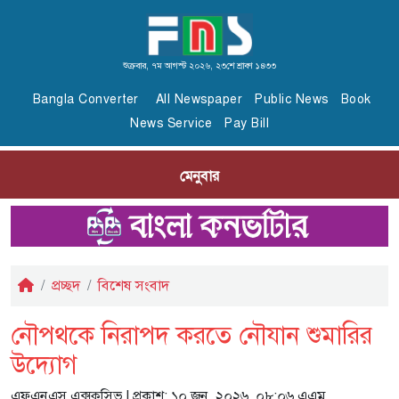
শুক্রবার, ৭ম আগস্ট ২০২৬, ২৩শে শ্রাবণ ১৪৩৩
Bangla Converter
All Newspaper
Public News
Book
News Service
Pay Bill
মেনুবার
প্রচ্ছদ
বিশেষ সংবাদ
নৌপথকে নিরাপদ করতে নৌযান শুমারির
উদ্যোগ
এফএনএস এক্সক্লুসিভ
| প্রকাশ: ১০ জুন, ২০২৬, ০৮:০৬ এএম