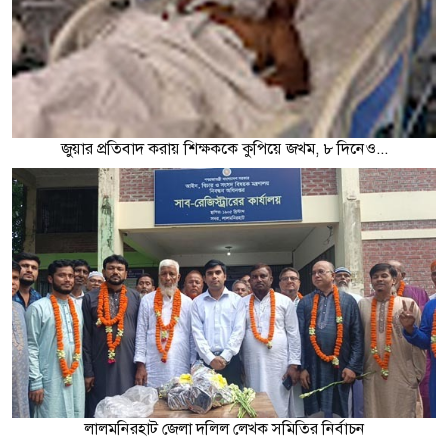
জুয়ার প্রতিবাদ করায় শিক্ষককে কুপিয়ে জখম, ৮ দিনেও...
লালমনিরহাট জেলা দলিল লেখক সমিতির নির্বাচন