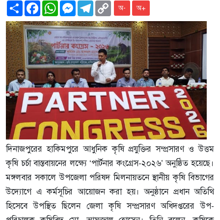
Share
Facebook
WhatsApp
Messenger
Telegram
Copy
অ-
অ+
Link
দিনাজপুরের হাকিমপুরে আধুনিক কৃষি প্রযুক্তির সম্প্রসারণ ও উত্তম
কৃষি চর্চা বাস্তবায়নের লক্ষ্যে ‘পার্টনার কংগ্রেস-২০২৬’ অনুষ্ঠিত হয়েছে।
মঙ্গলবার সকালে উপজেলা পরিষদ মিলনায়তনে স্থানীয় কৃষি বিভাগের
উদ্যোগে এ কর্মসূচির আয়োজন করা হয়। অনুষ্ঠানে প্রধান অতিথি
হিসেবে উপস্থিত ছিলেন জেলা কৃষি সম্প্রসারণ অধিদপ্তরের উপ-
পরিচালক কৃষিবিদ মো. আফজাল হোসেন। তিনি বলেন, কৃষিকে