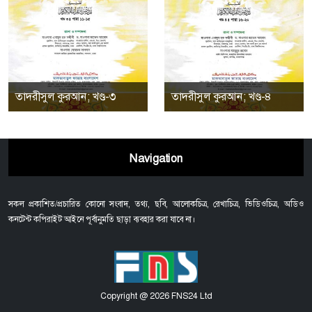
তাদরীসুল কুরআন; খণ্ড-৩
তাদরীসুল কুরআন; খণ্ড-৪
Navigation
সকল প্রকাশিত/প্রচারিত কোনো সংবাদ, তথ্য, ছবি, আলোকচিত্র, রেখাচিত্র, ভিডিওচিত্র, অডিও
কনটেন্ট কপিরাইট আইনে পূর্বানুমতি ছাড়া ব্যবহার করা যাবে না।
Copyright @ 2026 FNS24 Ltd