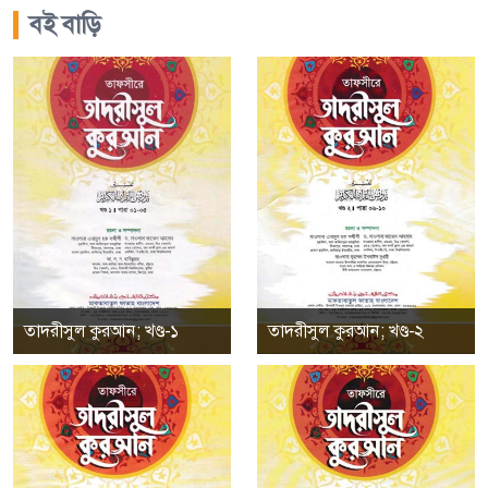
বই বাড়ি
তাদরীসুল কুরআন; খণ্ড-১
তাদরীসুল কুরআন; খণ্ড-২