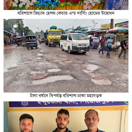
বরিশালে রিহ্যাব হেলথ কেয়ার এন্ড নার্সিং হোমের উদ্বোধন
টানা বর্ষনে বিপর্যস্ত বরিশাল-ঢাকা মহাসড়ক