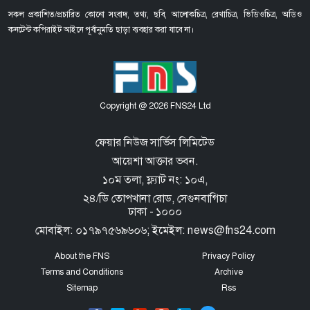
সকল প্রকাশিত/প্রচারিত কোনো সংবাদ, তথ্য, ছবি, আলোকচিত্র, রেখাচিত্র, ভিডিওচিত্র, অডিও
কনটেন্ট কপিরাইট আইনে পূর্বানুমতি ছাড়া ব্যবহার করা যাবে না।
Copyright @ 2026 FNS24 Ltd
ফেয়ার নিউজ সার্ভিস লিমিটেড
আয়েশা আক্তার ভবন.
১০ম তলা, ফ্ল্যাট নং: ১০এ,
২৪/ডি তোপখানা রোড,
সেগুনবাগিচা
ঢাকা - ১০০০
মোবাইল: ০১৭৯৭৫৬৯৬০৬; ইমেইল: news@fns24.com
About the FNS
Privacy Policy
Terms and Conditions
Archive
Sitemap
Rss