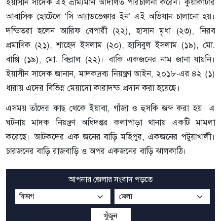
ইয়াসীন সাদেক এই ভ্রাম্যমান আদালত পরিচালনা করেন। কুয়াকাটার
আবাসিক হোটেলে ‘সি আ্যাডভেঞ্চার ইন’ এই অভিযান চালানো হয়।
দন্ডিতরা হলেন আরিফ বেপারী (২২), হাসান মৃধা (২৩), নিরব
প্রমাণিক (২১), শাহেদ ইসলাম (২০), হাসিবুল ইসলাম (১৯), মো.
বাপ্পি (১৯), মো. বিল্লাল (২২)। বাকি একজনের নাম জানা যায়নি।
ইয়াসীন সাদেক জানান, মাদকদ্রব্য নিয়ন্ত্রণ আইন, ২০১৮-এর ৪২ (১)
ধারায় এদের বিভিন্ন মেয়াদো কারাদন্ড প্রদান করা হয়েছে।
এসময় তাঁদের কাছ থেকে ইয়াবা, গাঁজা ও হুসকি জব্দ করা হয়। এ
ঘটনায় মাদক নিয়ন্ত্রণ অধিদপ্তর কলাপাড়া থানায় একটি মামলা
করেছে। আটকদের এক জনের বাড়ি মহিপুর, একজনের পটুয়াখালী।
চারজনের বাড়ি রাজবাড়ি ও অপর একজনের বাড়ি ঝালকাঠি।
আপনার জেলার সংবাদ পড়তে
খুঁজুন