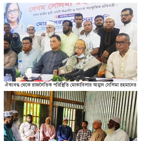
ঐক্যবদ্ধ থেকে রাজনৈতিক পরিস্থিতি মোকাবিলার আহ্বান সেলিমা রহমানের