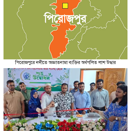
পিরোজপুরে নদীতে অজ্ঞাতনামা ব্যক্তির অর্ধগলিত লাশ উদ্ধার