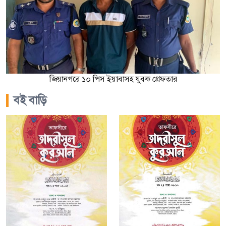
জিয়ানগরে ১০ পিস ইয়াবাসহ যুবক গ্রেফতার
বই বাড়ি