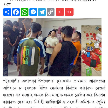
এএম
Share
Facebook
WhatsApp
Messenger
Telegram
Copy
অ-
অ+
Link
পটুয়াখালীর কলাপাড়া উপজেলার কুয়াকাটায় ভ্রাম্যমাণ আদালতের
অভিযানে ৮ যুবককে বিভিন্ন মেয়াদের বিনাশ্রম কারাদন্ড দেওয়া
হয়েছে। এর মধ্যে ২ জনকে তিন মাস, ৬ জনকে ১৪দিন করে বিনাশ্রম
কারাদন্ড দেয়া হয়। নির্বাহী ম্যাজিস্ট্রেট ও সহকারী কমিশনার (ভূমি)