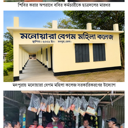
শিবির করার অপরাধে ববির কর্মচারীকে ছাত্রদলের মারধর
মনপুরায় মনোয়ারা বেগম মহিলা কলেজ সরকারিকরণের উদ্যোগ