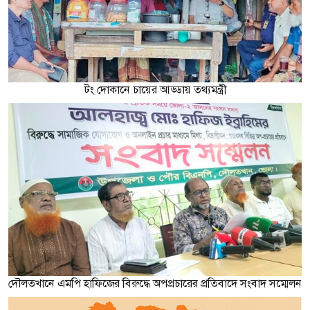
টং দোকানে চায়ের আড্ডায় তথ্যমন্ত্রী
দৌলতখানে এমপি হাফিজের বিরুদ্ধে অপপ্রচারের প্রতিবাদে সংবাদ সম্মেলন