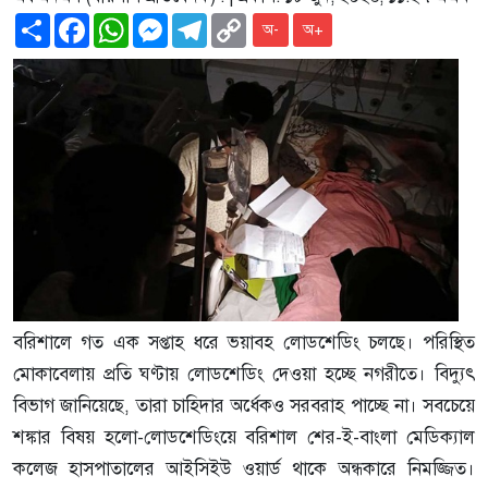
Share
Facebook
WhatsApp
Messenger
Telegram
Copy
অ-
অ+
Link
বরিশালে গত এক সপ্তাহ ধরে ভয়াবহ লোডশেডিং চলছে। পরিস্থিত
মোকাবেলায় প্রতি ঘণ্টায় লোডশেডিং দেওয়া হচ্ছে নগরীতে। বিদ্যুৎ
বিভাগ জানিয়েছে, তারা চাহিদার অর্ধেকও সরবরাহ পাচ্ছে না। সবচেয়ে
শঙ্কার বিষয় হলো-লোডশেডিংয়ে বরিশাল শের-ই-বাংলা মেডিক্যাল
কলেজ হাসপাতালের আইসিইউ ওয়ার্ড থাকে অন্ধকারে নিমজ্জিত।