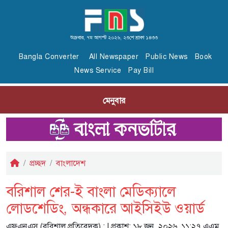
শুক্রবার, ৭ম আগস্ট ২০২৬, ২৩শে শ্রাবণ ১৪৩৩
Bangla Converter
All Newspaper
Public News
Book
News Service
Pay Bill
মেনুবার
প্রচ্ছদ
বাংলাদেশ
বরিশাল শের-ই বাংলা মেডিক্যালে
লোডশেডিং, অন্ধকারে আইসিইউ ওয়ার্ড
এফএনএস (বরিশাল প্রতিবেদক) :
| প্রকাশ: ১৮ জুন, ২০২৬, ১১:২৭ এএম