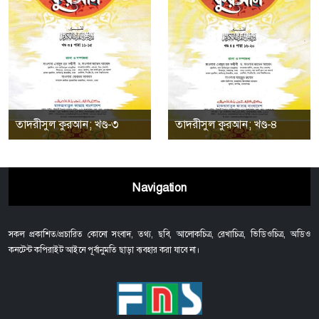
তাদরীসুল কুরআন; খণ্ড-৩
তাদরীসুল কুরআন; খণ্ড-৪
Navigation
সকল প্রকাশিত/প্রচারিত কোনো সংবাদ, তথ্য, ছবি, আলোকচিত্র, রেখাচিত্র, ভিডিওচিত্র, অডিও
কনটেন্ট কপিরাইট আইনে পূর্বানুমতি ছাড়া ব্যবহার করা যাবে না।