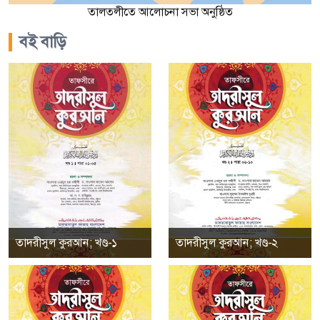
তালতলীতে আলোচনা সভা অনুষ্ঠিত
বই বাড়ি
তাদরীসুল কুরআন; খণ্ড-১
তাদরীসুল কুরআন; খণ্ড-২