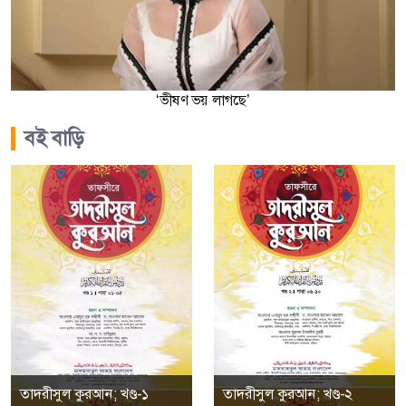
‘ভীষণ ভয় লাগছে’
বই বাড়ি
তাদরীসুল কুরআন; খণ্ড-১
তাদরীসুল কুরআন; খণ্ড-২