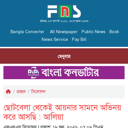
রবিবার, ৯ম আগস্ট ২০২৬, ২৫শে শ্রাবণ ১৪৩৩
Bangla Converter
All Newspaper
Public News
Book
News Service
Pay Bill
মেনুবার
প্রচ্ছদ
বিনোদন
ছোটবেলা থেকেই আয়নার সামনে অভিনয়
করে আসছি : আলিয়া
এফএনএস বিনোদন
| প্রকাশ: ১৮ জুন, ২০২৬, ০৭:০৮ পিএম