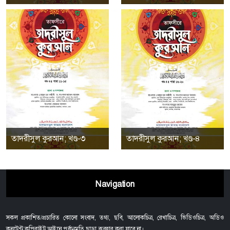
তাদরীসুল কুরআন; খণ্ড-৩
তাদরীসুল কুরআন; খণ্ড-৪
Navigation
সকল প্রকাশিত/প্রচারিত কোনো সংবাদ, তথ্য, ছবি, আলোকচিত্র, রেখাচিত্র, ভিডিওচিত্র, অডিও
কনটেন্ট কপিরাইট আইনে পূর্বানুমতি ছাড়া ব্যবহার করা যাবে না।