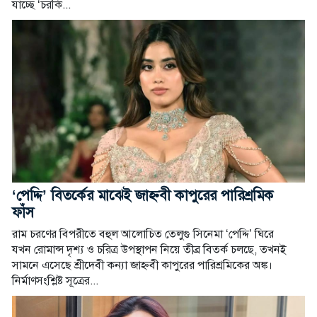
যাচ্ছে ‘চরকি...
‘পেদ্দি’ বিতর্কের মাঝেই জাহ্নবী কাপুরের পারিশ্রমিক
ফাঁস
রাম চরণের বিপরীতে বহুল আলোচিত তেলুগু সিনেমা ‘পেদ্দি’ ঘিরে
যখন রোমান্স দৃশ্য ও চরিত্র উপস্থাপন নিয়ে তীব্র বিতর্ক চলছে, তখনই
সামনে এসেছে শ্রীদেবী কন্যা জাহ্নবী কাপুরের পারিশ্রমিকের অঙ্ক।
নির্মাণসংশ্লিষ্ট সূত্রের...