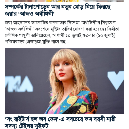
সম্পর্কের টানাপোড়েন আর নতুন মোড় নিয়ে ফিরছে
জয়ার ‘আজও অর্ধাঙ্গিনী’
জয়া আহসানের আলোচিত কলকাতার সিনেমা ‘অর্ধাঙ্গিনী’র সিকুয়েল
‘আজও অর্ধাঙ্গিনী’ অবশেষে মুক্তির তারিখ ঘোষণা করা হয়েছে। নির্মাতা
কৌশিক গাঙ্গুলী জানিয়েছেন, আগামী ১০ জুলাই শুক্রবার (১০ জুলাই)
পশ্চিমবঙ্গের প্রেক্ষাগৃহে মুক্তি পাবে বহু...
‘সং রাইটার্স হল অব ফেম’-এ সবচেয়ে কম বয়সী নারী
সদস্য টেইলর সুইফট