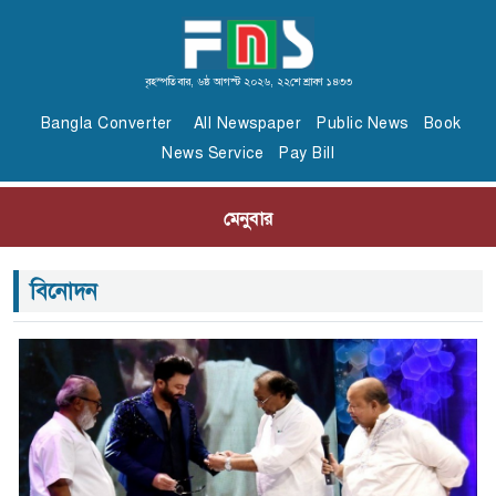
বৃহস্পতিবার, ৬ষ্ঠ আগস্ট ২০২৬, ২২শে শ্রাবণ ১৪৩৩
Bangla Converter
All Newspaper
Public News
Book
News Service
Pay Bill
মেনুবার
বিনোদন