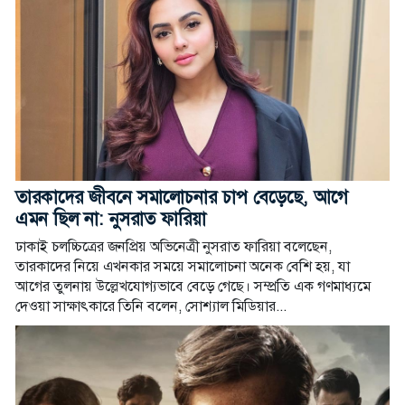
তারকাদের জীবনে সমালোচনার চাপ বেড়েছে, আগে
এমন ছিল না: নুসরাত ফারিয়া
ঢাকাই চলচ্চিত্রের জনপ্রিয় অভিনেত্রী নুসরাত ফারিয়া বলেছেন,
তারকাদের নিয়ে এখনকার সময়ে সমালোচনা অনেক বেশি হয়, যা
আগের তুলনায় উল্লেখযোগ্যভাবে বেড়ে গেছে। সম্প্রতি এক গণমাধ্যমে
দেওয়া সাক্ষাৎকারে তিনি বলেন, সোশ্যাল মিডিয়ার...