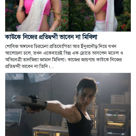
কাউকে নিজের প্রতিদ্বন্দী ভাবেন না মিথিলা
শোবিজ অঙ্গনের চিরচেনা প্রতিযোগিতা আর ইঁদুরদৌড় নিয়ে যখন
আলোচনা চলে, তখন একেবারেই ভিন্ন এক স্রোতে ভাসলেন মডেল ও
অভিনেত্রী তানজিয়া জামান মিথিলা। কাজের জায়গায় কাউকে নিজের
প্রতিদ্বন্দী ভাবেন না তিনি।...