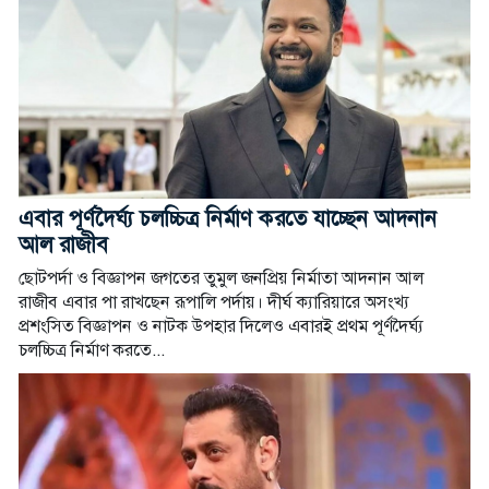
এবার পূর্ণদৈর্ঘ্য চলচ্চিত্র নির্মাণ করতে যাচ্ছেন আদনান
আল রাজীব
ছোটপর্দা ও বিজ্ঞাপন জগতের তুমুল জনপ্রিয় নির্মাতা আদনান আল
রাজীব এবার পা রাখছেন রূপালি পর্দায়। দীর্ঘ ক্যারিয়ারে অসংখ্য
প্রশংসিত বিজ্ঞাপন ও নাটক উপহার দিলেও এবারই প্রথম পূর্ণদৈর্ঘ্য
চলচ্চিত্র নির্মাণ করতে...