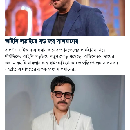
আইনি লড়াইয়ে বড় জয় সালমানের
বলিউড ভাইজান সালমান খানের প্যানভেলের ফার্মহাউস নিয়ে
দীর্ঘদিনের আইনি লড়াইয়ে নতুন মোড় এসেছে। অভিনেতার দায়ের
করা মানহানি মামলায় বম্বে হাইকোর্ট থেকে বড় স্বস্তি পেলেন সালমান।
সম্প্রতি আদালতের একক বেঞ্চ সালমানের...