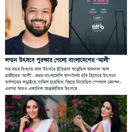
লন্ডন উৎসবে পুরষ্কার পেলো বাংলাদেশের ‘আলী’
গত বছর বিখ্যাত কান উৎসবে ইতিহাস গড়েছিল আদনান আল
রাজীবের ‘আলী’। প্রথম বাংলাদেশি স্বল্পদৈর্ঘ্য ছবি হিসেবে উৎসবে
স্বর্ণপামের লড়াইয়ে সামিল হয়েছিল, জিতে নিয়েছিল স্পেশাল মেনশন।
এরপর আরও একাধিক আন্তর্জাতিক উৎসবে...