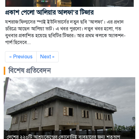
প্রকাশ পেলো আলিয়ার আলফা’র টিজার
যশরাজ ফিল্মসের স্পাই ইউনিভার্সের নতুন ছবি ‘আলফা’। এর প্রধান
চরিত্রে আছেন আলিয়া ভাট। এ খবর পুরনো। নতুন খবর হলো, গত
বুধবার প্রকাশিত হয়েছে ছবিটির টিজার। আর প্রথম ঝলকে অ্যাকশন-
গার্ল হিসেবে...
« Previous
Next »
বিশেষ প্রতিবেদন
দেশের ২২০টি আশ্রয়কেন্দ্রের কোনোটিই ব্যবহারের জন্য শতভাগ