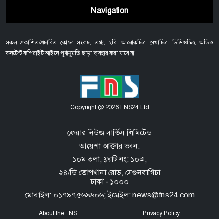
Navigation
সকল প্রকাশিত/প্রচারিত কোনো সংবাদ, তথ্য, ছবি, আলোকচিত্র, রেখাচিত্র, ভিডিওচিত্র, অডিও
কনটেন্ট কপিরাইট আইনে পূর্বানুমতি ছাড়া ব্যবহার করা যাবে না।
Copyright @ 2026 FNS24 Ltd
ফেয়ার নিউজ সার্ভিস লিমিটেড
আয়েশা আক্তার ভবন.
১০ম তলা, ফ্ল্যাট নং: ১০এ,
২৪/ডি তোপখানা রোড,
সেগুনবাগিচা
ঢাকা - ১০০০
মোবাইল: ০১৭৯৭৫৬৯৬০৬; ইমেইল: news@fns24.com
About the FNS
Privacy Policy