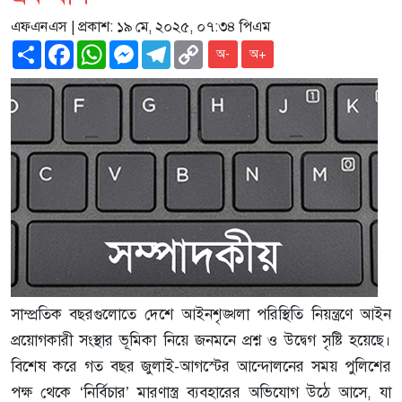
এফএনএস
| প্রকাশ: ১৯ মে, ২০২৫, ০৭:৩৪ পিএম
Share
Facebook
WhatsApp
Messenger
Telegram
Copy
অ-
অ+
Link
সাম্প্রতিক বছরগুলোতে দেশে আইনশৃঙ্খলা পরিস্থিতি নিয়ন্ত্রণে আইন
প্রয়োগকারী সংস্থার ভূমিকা নিয়ে জনমনে প্রশ্ন ও উদ্বেগ সৃষ্টি হয়েছে।
বিশেষ করে গত বছর জুলাই-আগস্টের আন্দোলনের সময় পুলিশের
পক্ষ থেকে ‘নির্বিচার’ মারণাস্ত্র ব্যবহারের অভিযোগ উঠে আসে, যা