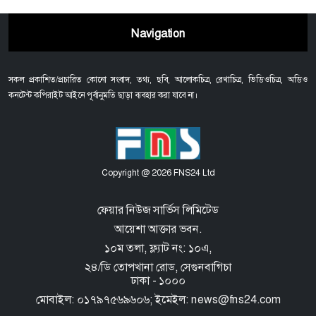
Navigation
সকল প্রকাশিত/প্রচারিত কোনো সংবাদ, তথ্য, ছবি, আলোকচিত্র, রেখাচিত্র, ভিডিওচিত্র, অডিও
কনটেন্ট কপিরাইট আইনে পূর্বানুমতি ছাড়া ব্যবহার করা যাবে না।
Copyright @ 2026 FNS24 Ltd
ফেয়ার নিউজ সার্ভিস লিমিটেড
আয়েশা আক্তার ভবন.
১০ম তলা, ফ্ল্যাট নং: ১০এ,
২৪/ডি তোপখানা রোড,
সেগুনবাগিচা
ঢাকা - ১০০০
মোবাইল: ০১৭৯৭৫৬৯৬০৬; ইমেইল: news@fns24.com