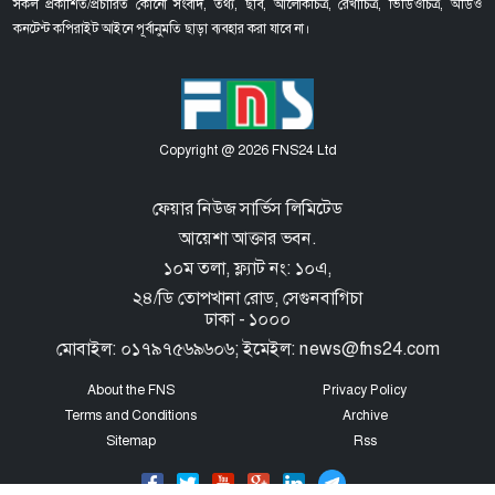
সকল প্রকাশিত/প্রচারিত কোনো সংবাদ, তথ্য, ছবি, আলোকচিত্র, রেখাচিত্র, ভিডিওচিত্র, অডিও
কনটেন্ট কপিরাইট আইনে পূর্বানুমতি ছাড়া ব্যবহার করা যাবে না।
Copyright @ 2026 FNS24 Ltd
ফেয়ার নিউজ সার্ভিস লিমিটেড
আয়েশা আক্তার ভবন.
১০ম তলা, ফ্ল্যাট নং: ১০এ,
২৪/ডি তোপখানা রোড,
সেগুনবাগিচা
ঢাকা - ১০০০
মোবাইল: ০১৭৯৭৫৬৯৬০৬; ইমেইল: news@fns24.com
About the FNS
Privacy Policy
Terms and Conditions
Archive
Sitemap
Rss