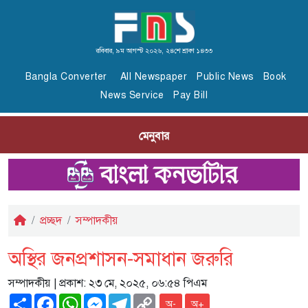
রবিবার, ৯ম আগস্ট ২০২৬, ২৪শে শ্রাবণ ১৪৩৩
Bangla Converter
All Newspaper
Public News
Book
News Service
Pay Bill
মেনুবার
প্রচ্ছদ
সম্পাদকীয়
অস্থির জনপ্রশাসন-সমাধান জরুরি
সম্পাদকীয়
| প্রকাশ: ২৩ মে, ২০২৫, ০৬:৫৪ পিএম
Share
Facebook
WhatsApp
Messenger
Telegram
Copy
অ-
অ+