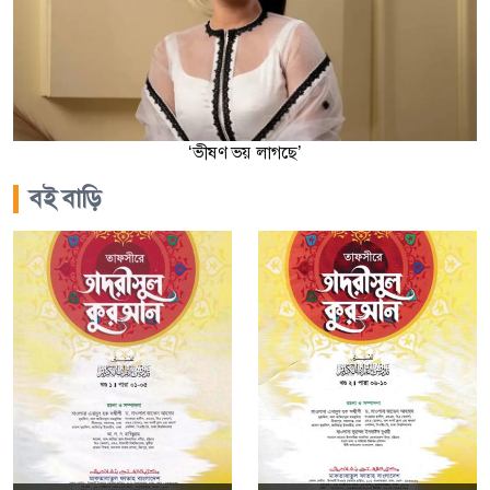
‘ভীষণ ভয় লাগছে’
বই বাড়ি