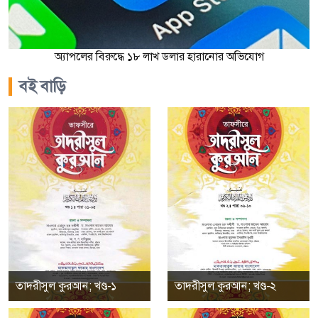
অ্যাপলের বিরুদ্ধে ১৮ লাখ ডলার হারানোর অভিযোগ
বই বাড়ি
তাদরীসুল কুরআন; খণ্ড-১
তাদরীসুল কুরআন; খণ্ড-২