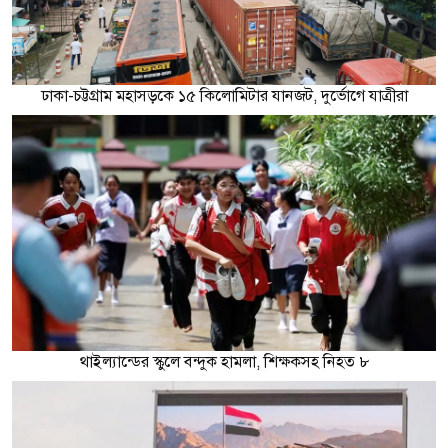
ঢাকা-চট্টগ্রাম মহাসড়কে ১৫ কিলোমিটার যানজট, দুর্ভোগে যাত্রীরা
থাইল্যান্ডের স্কুলে বন্দুক হামলা, শিক্ষকসহ নিহত ৮