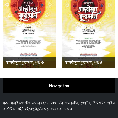
তাদরীসুল কুরআন; খণ্ড-৩
তাদরীসুল কুরআন; খণ্ড-৪
Navigation
সকল প্রকাশিত/প্রচারিত কোনো সংবাদ, তথ্য, ছবি, আলোকচিত্র, রেখাচিত্র, ভিডিওচিত্র, অডিও
কনটেন্ট কপিরাইট আইনে পূর্বানুমতি ছাড়া ব্যবহার করা যাবে না।