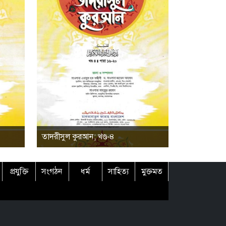
তাদরীসুল কুরআন; খণ্ড-৪
প্রযুক্তি
সংগঠন
ধর্ম
সাহিত্য
মুক্তমত