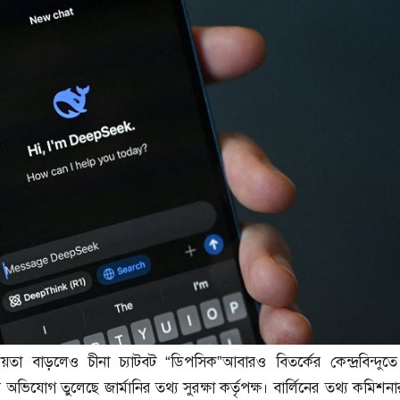
নপ্রিয়তা বাড়লেও চীনা চ্যাটবট “ডিপসিক”আবারও বিতর্কের কেন্দ্রবিন্দু
অভিযোগ তুলেছে জার্মানির তথ্য সুরক্ষা কর্তৃপক্ষ। বার্লিনের তথ্য কমিশ