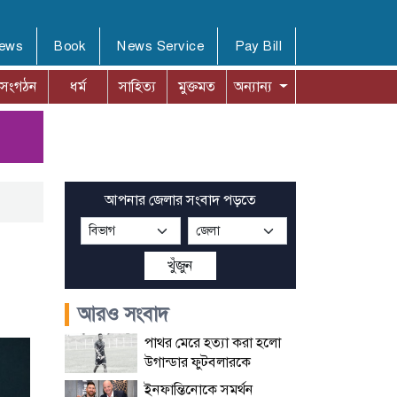
News
Book
News Service
Pay Bill
সংগঠন
ধর্ম
সাহিত্য
মুক্তমত
অন্যান্য
আপনার জেলার সংবাদ পড়তে
খুঁজুন
আরও সংবাদ
পাথর মেরে হত্যা করা হলো
উগান্ডার ফুটবলারকে
ইনফান্তিনোকে সমর্থন