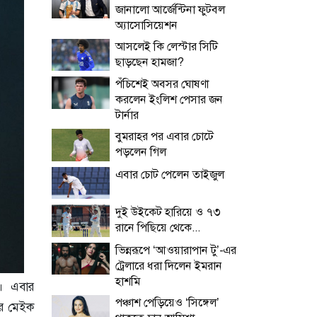
জানালো আর্জেন্টিনা ফুটবল
অ্যাসোসিয়েশন
আসলেই কি লেস্টার সিটি
ছাড়ছেন হামজা?
পঁচিশেই অবসর ঘোষণা
করলেন ইংলিশ পেসার জন
টার্নার
বুমরাহর পর এবার চোটে
পড়লেন গিল
এবার চোট পেলেন তাইজুল
দুই উইকেট হারিয়ে ও ৭৩
রানে পিছিয়ে থেকে...
ভিন্নরূপে ‘আওয়ারাপান টু’-এর
ট্রেলারে ধরা দিলেন ইমরান
হাশমি
তে। এবার
পঞ্চাশ পেড়িয়েও ‘সিঙ্গেল’
নার মেইক