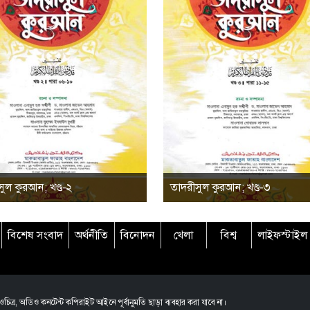
ুল কুরআন; খণ্ড-২
তাদরীসুল কুরআন; খণ্ড-৩
বিশেষ সংবাদ
অর্থনীতি
বিনোদন
খেলা
বিশ্ব
লাইফস্টাইল
চিত্র, অডিও কনটেন্ট কপিরাইট আইনে পূর্বানুমতি ছাড়া ব্যবহার করা যাবে না।