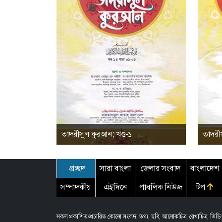
তাদরীসুল কুরআন; খণ্ড-১
তাদরীস
প্রচ্ছদ
সারা বাংলা
জেলার সংবাদ
বাংলাদেশ
সম্পাদকীয়
এইদিনে
পাবলিক নিউজ
টপ
সকল প্রকাশিত/প্রচারিত কোনো সংবাদ, তথ্য, ছবি, আলোকচিত্র, রেখাচিত্র, ভিডিও