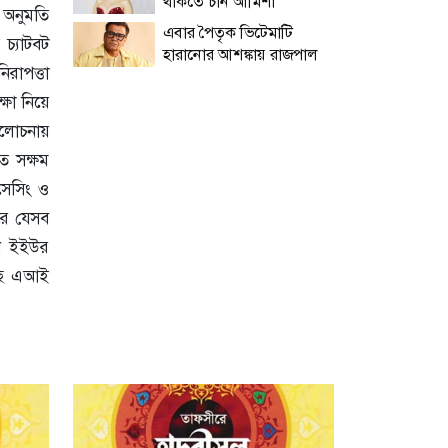
থাকতে চান আমিশা
য অনুমতি
এবার পৈতৃক ভিটেমাটি
চ্যাটবট
হারানোর আশঙ্কায় রাজপাল
রাপত্তা
্ষা নিয়ে
আলোচনায়
ে সক্ষম
সেসিং ও
রে যেসব
খন ইইউর
চ্ছ এআই