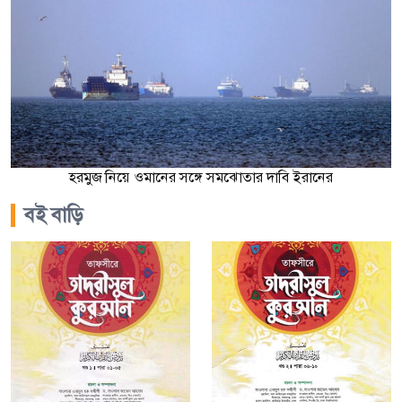
হরমুজ নিয়ে ওমানের সঙ্গে সমঝোতার দাবি ইরানের
বই বাড়ি