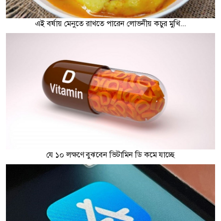
এই বর্ষায় মেনুতে রাখতে পারেন লোভনীয় কচুর মুখি...
যে ১০ লক্ষণে বুঝবেন ভিটামিন ডি কমে যাচ্ছে