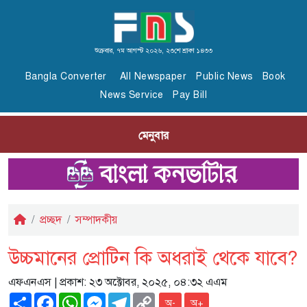
শুক্রবার, ৭ম আগস্ট ২০২৬, ২৩শে শ্রাবণ ১৪৩৩
Bangla Converter
All Newspaper
Public News
Book
News Service
Pay Bill
মেনুবার
প্রচ্ছদ
সম্পাদকীয়
উচ্চমানের প্রোটিন কি অধরাই থেকে যাবে?
এফএনএস
| প্রকাশ: ২৩ অক্টোবর, ২০২৫, ০৪:৩২ এএম
Share
Facebook
WhatsApp
Messenger
Telegram
Copy
অ-
অ+