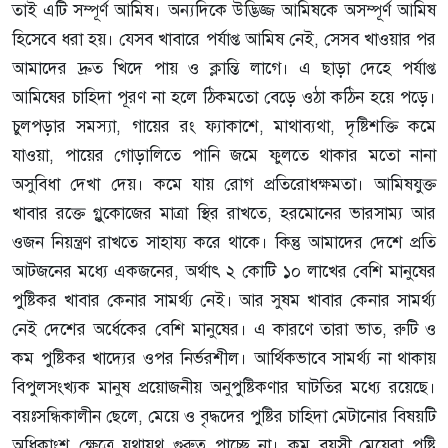
তাই এটি সম্পূর্ণ আমিষ। অন্যদিকে উদ্ভিজ্জ আমিষকে অসম্পূর্ণ আমিষ
হিসেবে ধরা হয়। যেসব খাবারে পর্যাপ্ত আমিষ নেই, সেসব খাওয়ার পর
আমাদের দ্রুত খিদে পায় ও ক্লান্তি লাগে। এ ছাড়া দেহে পর্যাপ্ত
আমিষের চাহিদা পূরণ না হলে ঠিকমতো বেড়ে ওঠা কঠিন হয়ে পড়ে।
চুলপড়ার সমস্যা, গায়ের রং ফ্যাকাশে, মাথাব্যথা, দৃষ্টিশক্তি কমে
যাওয়া, পায়ের গোড়ালিতে পানি জমে ফুলতে থাকার মতো নানা
অসুবিধা দেখা দেয়। কমে যায় রোগ প্রতিরোধক্ষমতা। আমিষযুক্ত
খাবার রক্তে গ্লুকোজের মাত্রা স্থির রাখতে, হরমোনের ভারসাম্য আর
ওজন নিয়ন্ত্রণ রাখতে সাহায্য করে থাকে। কিন্তু আমাদের দেশে প্রতি
আটজনের মধ্যে একজনের, অর্থাৎ ২ কোটি ১০ লাখের বেশি মানুষের
পুষ্টিকর খাবার কেনার সামর্থ্য নেই। আর সুষম খাবার কেনার সামর্থ্য
নেই দেশের অর্ধেকের বেশি মানুষের। এ কারণে তারা ভাত, রুটি ও
কম পুষ্টিকর খাদ্যের ওপর নির্ভরশীল। আর্থিকভাবে সামর্থ্য না থাকায়
বিপুলসংখ্যক মানুষ প্রয়োজনীয় অনুপুষ্টিকণার ঘাটতির মধ্যে রয়েছে।
বয়ঃসন্ধিকালীন ছেলে, মেয়ে ও বৃদ্ধদের পুষ্টির চাহিদা মেটানোর বিষয়টি
অধিকাংশ ক্ষেত্রে যথাযথ গুরুত্ব পাচ্ছে না। কম বয়সী মেয়েরা পুষ্টি