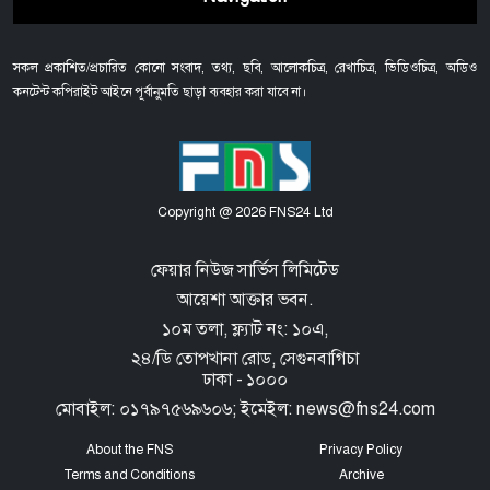
সকল প্রকাশিত/প্রচারিত কোনো সংবাদ, তথ্য, ছবি, আলোকচিত্র, রেখাচিত্র, ভিডিওচিত্র, অডিও
কনটেন্ট কপিরাইট আইনে পূর্বানুমতি ছাড়া ব্যবহার করা যাবে না।
Copyright @ 2026 FNS24 Ltd
ফেয়ার নিউজ সার্ভিস লিমিটেড
আয়েশা আক্তার ভবন.
১০ম তলা, ফ্ল্যাট নং: ১০এ,
২৪/ডি তোপখানা রোড,
সেগুনবাগিচা
ঢাকা - ১০০০
মোবাইল: ০১৭৯৭৫৬৯৬০৬; ইমেইল: news@fns24.com
About the FNS
Privacy Policy
Terms and Conditions
Archive