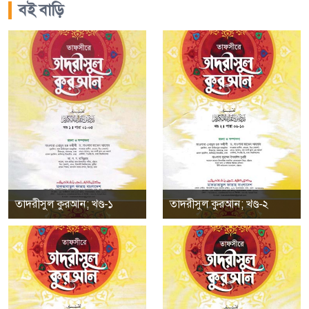
বই বাড়ি
তাদরীসুল কুরআন; খণ্ড-১
তাদরীসুল কুরআন; খণ্ড-২