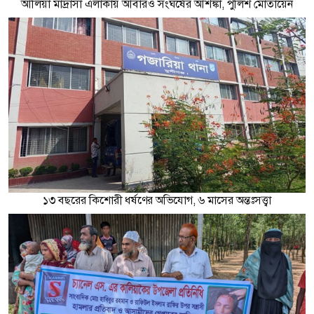
আলিয়া মাদ্রাসা এলাকায় আবারও সংঘর্ষের আশঙ্কা, পুলিশ মোতায়েন
১৩ বছরের কিশোরী ধর্ষণের অভিযোগ, ৬ মাসের অন্তঃসত্ত্বা