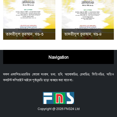
তাদরীসুল কুরআন; খণ্ড-৩
তাদরীসুল কুরআন; খণ্ড-৪
Navigation
সকল প্রকাশিত/প্রচারিত কোনো সংবাদ, তথ্য, ছবি, আলোকচিত্র, রেখাচিত্র, ভিডিওচিত্র, অডিও
কনটেন্ট কপিরাইট আইনে পূর্বানুমতি ছাড়া ব্যবহার করা যাবে না।
Copyright @ 2026 FNS24 Ltd