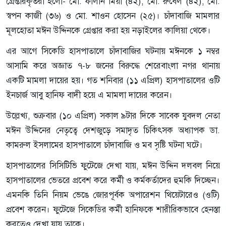
গ্রেপ্তারকৃতরা হলো- মো. ফালান মিয়া (৪২), মো. রুবেল (৪২), মো.
স্বপন কাজী (৩৬) ও মো. শাওন হোসেন (২৫)। চাঁদাবাজি মামলার
মূলহোতা মঈন উদ্দিনকে গ্রেপ্তার করা হয় নড়াইলের কালিয়া থেকে।
এর আগে সিকেডি হাসপাতালে চাঁদাবাজির ঘটনায় মঈনকে ১ নম্বর
আসামি করে অজ্ঞাত ৭-৮ জনের বিরুদ্ধে শেরেবাংলা নগর থানায়
একটি মামলা দায়ের হয়। গত শনিবার (১১ এপ্রিল) হাসপাতালের ওটি
ইনচার্জ আবু হানিফ বাদী হয়ে এ মামলা দায়ের করেন।
উল্লেখ্য, শুক্রবার (১০ এপ্রিল) সকাল ৯টার দিকে সাবেক যুবদল নেতা
মঈন উদ্দিনের নেতৃত্বে দেশজুড়ে সমাদৃত চিকিৎসক অধ্যাপক ডা.
কামরুল ইসলামের হাসপাতালে চাঁদাবাজি ও মব সৃষ্টি ঘটনা ঘটে।
হাসপাতালের সিসিটিভি ফুটেজে দেখা যায়, মঈন উদ্দিন দলবল নিয়ে
হাসপাতালের ভেতরে প্রবেশ করে কর্মী ও কর্মকর্তাদের হুমকি দিচ্ছেন।
এমনকি তিনি নিয়ম ভেঙে জোরপূর্বক অপারেশন থিয়েটারেও (ওটি)
প্রবেশ করেন। ফুটেজে সিকেডির কর্মী হানিফকে শারীরিকভাবে হেনস্তা
করতেও দেখা যায় তাকে।