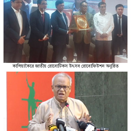
কালিয়াকৈরে জাতীয় রোবোটিকস উৎসব রোবোফিউশন অনুষ্ঠিত