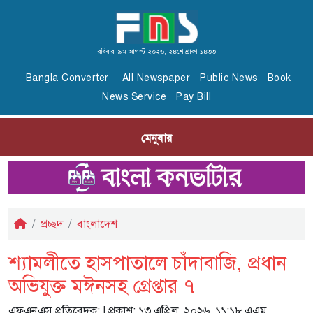
রবিবার, ৯ম আগস্ট ২০২৬, ২৪শে শ্রাবণ ১৪৩৩
Bangla Converter
All Newspaper
Public News
Book
News Service
Pay Bill
মেনুবার
প্রচ্ছদ
বাংলাদেশ
শ্যামলীতে হাসপাতালে চাঁদাবাজি, প্রধান
অভিযুক্ত মঈনসহ গ্রেপ্তার ৭
এফএনএস প্রতিবেদক:
| প্রকাশ: ১৩ এপ্রিল, ২০২৬, ১১:১৮ এএম