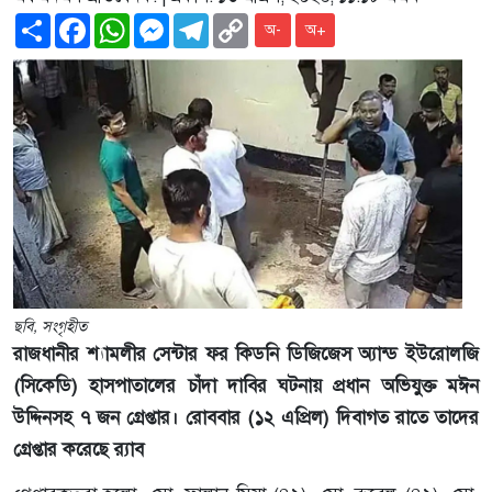
Share
Facebook
WhatsApp
Messenger
Telegram
Copy
অ-
অ+
Link
ছবি, সংগৃহীত
রাজধানীর শ্যামলীর সেন্টার ফর কিডনি ডিজিজেস অ্যান্ড ইউরোলজি
(সিকেডি) হাসপাতালের চাঁদা দাবির ঘটনায় প্রধান অভিযুক্ত মঈন
উদ্দিনসহ ৭ জন গ্রেপ্তার। রোববার (১২ এপ্রিল) দিবাগত রাতে তাদের
গ্রেপ্তার করেছে র‌্যাব