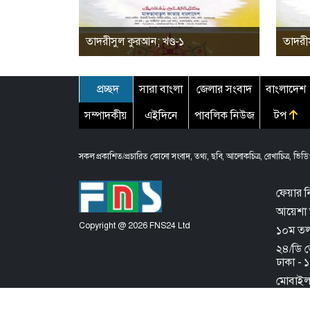
তাদরীসুল কুরআন; খণ্ড-১
তাদরীস
প্রচ্ছদ
সারা বাংলা
জেলার সংবাদ
বাংলাদেশ
সম্পাদকীয়
এইদিনে
পাবলিক নিউজ
টপ
সকল প্রকাশিত/প্রচারিত কোনো সংবাদ, তথ্য, ছবি, আলোকচিত্র, রেখাচিত্র, ভিডিও
ফেয়ার ন
আয়েশা 
Copyright @ 2026 FNS24 Ltd
১০ম তলা,
২৪/ডি 
ঢাকা -
মোবাই
About th