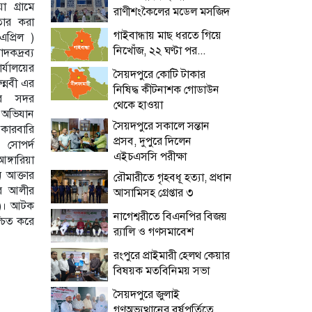
 গ্রামে
রাণীশংকৈলের মডেল মসজিদ
তার করা
গাইবান্ধায় মাছ ধরতে গিয়ে
প্রিল )
নিখোঁজ, ২২ ঘণ্টা পর...
দকদ্রব্য
ার্যালয়ের
সৈয়দপুরে কোটি টাকার
ন্নবী এর
নিষিদ্ধ কীটনাশক গোডাউন
ার সদর
থেকে হাওয়া
 অভিযান
সৈয়দপুরে সকালে সন্তান
কারবারি
প্রসব, দুপুরে দিলেন
য় সোপর্দ
এইচএসসি পরীক্ষা
ঙ্গারিয়া
ন আক্তার
রৌমারীতে গৃহবধূ হত্যা, প্রধান
ার আলীর
আসামিসহ গ্রেপ্তার ৩
০)। আটক
নাগেশ্বরীতে বিএনপির বিজয়
্চিত করে
র‌্যালি ও গণসমাবেশ
রংপুরে প্রাইমারী হেলথ কেয়ার
বিষয়ক মতবিনিময় সভা
সৈয়দপুরে জুলাই
গণঅভ্যুত্থানের বর্ষপূর্তিতে