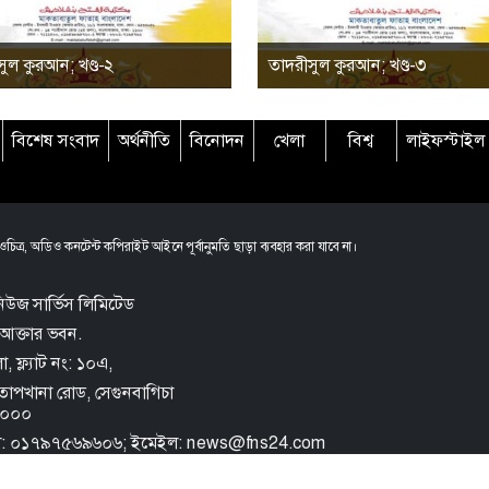
ুল কুরআন; খণ্ড-২
তাদরীসুল কুরআন; খণ্ড-৩
বিশেষ সংবাদ
অর্থনীতি
বিনোদন
খেলা
বিশ্ব
লাইফস্টাইল
চিত্র, অডিও কনটেন্ট কপিরাইট আইনে পূর্বানুমতি ছাড়া ব্যবহার করা যাবে না।
িউজ সার্ভিস লিমিটেড
আক্তার ভবন.
 ফ্ল্যাট নং: ১০এ,
তোপখানা রোড,
সেগুনবাগিচা
 ১০০০
ল: ০১৭৯৭৫৬৯৬০৬; ইমেইল: news@fns24.com
e FNS
Privacy Policy
Terms and Conditions
Archive
Sitemap
Rss