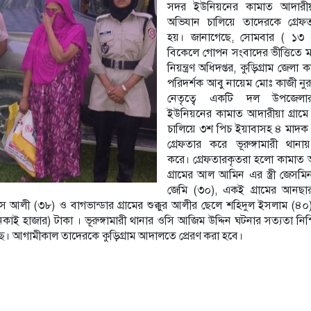
সদর ইউনিয়নের কামাত আদারীয়া
অভিযান চালিয়ে তাদেরকে গ্রেফ
হয়। জানাগেছে, সোমবার ( ১৩ এ
বিকেলে গোপন সংবাদের ভীত্তিতে মা
নিয়ন্ত্রণ অধিদপ্তর, কুড়িগ্রাম জেলা ক
পরিদর্শক আবু নায়েম মোঃ কাজী নুরু
নেতৃত্বে একটি দল উপজেল
ইউনিয়নের কামাত আদারীয়া গ্রামে
চালিয়ে ৩শ পিচ ইয়াবাসহ ৪ মাদক 
গ্রেফতার করে ভূরুঙ্গামারী থানা
করে। গ্রেফতারকৃতরা হলো কামাত আ
গ্রামের আল আমিন এর স্ত্রী জেসমি
জেমি (৩০), একই গ্রামের আনছ
 আলী (৩৮) ও বাগভান্ডার গ্রামের শুক্কুর আলীর ছেলে শহিদুল ইসলাম (৪
(নকাই হাজার) টাকা । ভূরুঙ্গামারী থানার ওসি আজিম উদ্দিন ঘটনার সত‍্যতা নিশ
চলছে। আগামীকাল তাদেরকে কুড়িগ্রাম আদালতে প্রেরণ করা হবে।