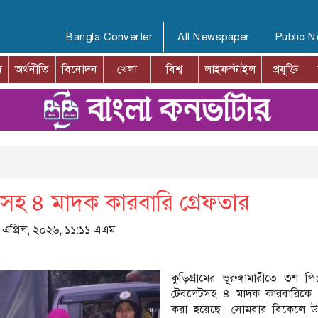
Bangla Converter
All Newspaper
Public 
দ
অর্থনীতি
বিনোদন
খেলা
বিশ্ব
লাইফস্টাইল
প্রযুক্তি
বাসহ ৪ মাদক কারবারি গ্রেফতার
১৪ এপ্রিল, ২০২৬, ১১:১১ এএম
কুড়িগ্রামের ভূরুঙ্গামারীতে ৩শ প
টেবলেটসহ ৪ মাদক কারবারিকে গ
করা হয়েছে। সোমবার বিকেলে 