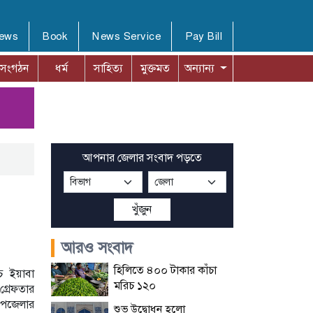
News
Book
News Service
Pay Bill
সংগঠন
ধর্ম
সাহিত্য
মুক্তমত
অন্যান্য
আপনার জেলার সংবাদ পড়তে
খুঁজুন
আরও সংবাদ
হিলিতে ৪০০ টাকার কাঁচা
িচ ইয়াবা
মরিচ ১২০
্রেফতার
উপজেলার
শুভ উদ্বোধন হলো