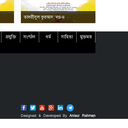
তাদরীসুল কুরআন; খণ্ড-৪
প্রযুক্তি
সংগঠন
ধর্ম
সাহিত্য
মুক্তমত
Designed & Developed By
Anisur Rahman
Shahin