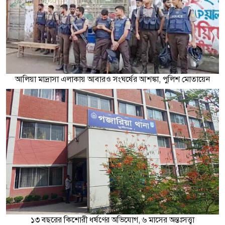
আলিয়া মাদ্রাসা এলাকায় আবারও সংঘর্ষের আশঙ্কা, পুলিশ মোতায়েন
১৩ বছরের কিশোরী ধর্ষণের অভিযোগ, ৬ মাসের অন্তঃসত্ত্বা