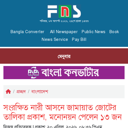
শনিবার, ৮ম আগস্ট ২০২৬, ২৪শে শ্রাবণ ১৪৩৩
Bangla Converter
All Newspaper
Public News
Book
News Service
Pay Bill
মেনুবার
প্রচ্ছদ
বাংলাদেশ
সংরক্ষিত নারী আসনে জামায়াত জোটের
তালিকা প্রকাশ, মনোনয়ন পেলেন ১৩ জন
নিজস্ব প্রতিবেদক
| প্রকাশ: ২০ এপ্রিল, ২০২৬, ০৮:৫৬ পিএম