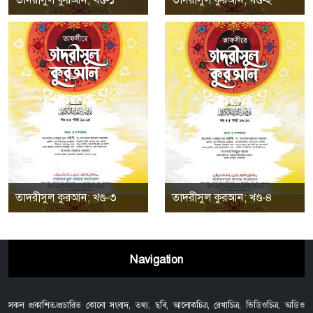
তাদরীসুল কুরআন; খণ্ড-৩
তাদরীসুল কুরআন; খণ্ড-৪
Navigation
সকল প্রকাশিত/প্রচারিত কোনো সংবাদ, তথ্য, ছবি, আলোকচিত্র, রেখাচিত্র, ভিডিওচিত্র, অডিও