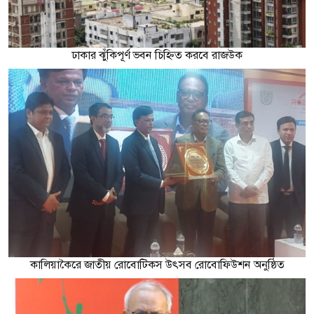
ঢাকার ঝুঁকিপূর্ণ ভবন চিহ্নিত করবে রাজউক
কালিয়াকৈরে জাতীয় রোবোটিকস উৎসব রোবোফিউশন অনুষ্ঠিত