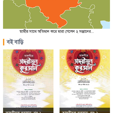
স্বামীর সাথে অভিমান করে মারা গেলেন ২ সন্তানের...
বই বাড়ি
তাদরীসুল কুরআন; খণ্ড-১
তাদরীসুল কুরআন; খণ্ড-২