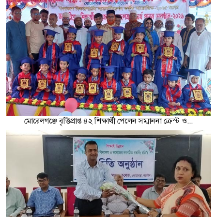
মোরেলগঞ্জে বৃত্তিপ্রাপ্ত ৪২ শিক্ষার্থী পেলেন সম্মাননা ক্রেস্ট ও...