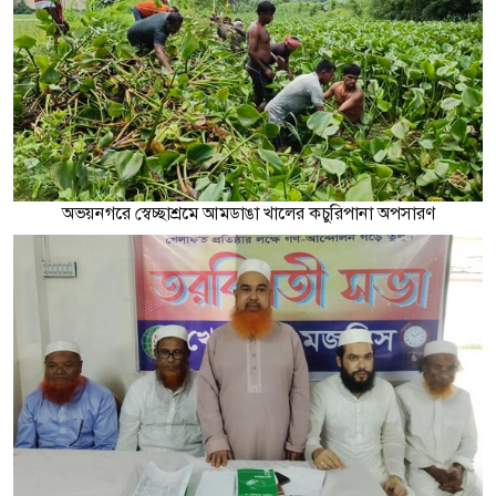
অভয়নগরে স্বেচ্ছাশ্রমে আমডাঙা খালের কচুরিপানা অপসারণ