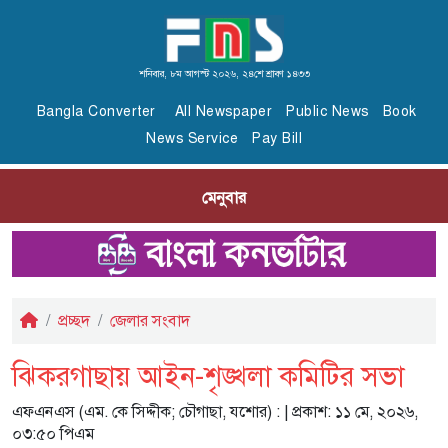
শনিবার, ৮ম আগস্ট ২০২৬, ২৪শে শ্রাবণ ১৪৩৩
Bangla Converter
All Newspaper
Public News
Book
News Service
Pay Bill
মেনুবার
প্রচ্ছদ
জেলার সংবাদ
ঝিকরগাছায় আইন-শৃঙ্খলা কমিটির সভা
এফএনএস (এম. কে সিদ্দীক; চৌগাছা, যশোর) :
| প্রকাশ: ১১ মে, ২০২৬,
০৩:৫০ পিএম