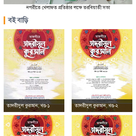
নগরীতে খেলাফত প্রতিষ্ঠার লক্ষে তরবিয়াতী সভা
বই বাড়ি
তাদরীসুল কুরআন; খণ্ড-১
তাদরীসুল কুরআন; খণ্ড-২