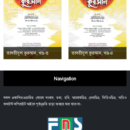
তাদরীসুল কুরআন; খণ্ড-৩
তাদরীসুল কুরআন; খণ্ড-৪
Navigation
সকল প্রকাশিত/প্রচারিত কোনো সংবাদ, তথ্য, ছবি, আলোকচিত্র, রেখাচিত্র, ভিডিওচিত্র, অডিও
কনটেন্ট কপিরাইট আইনে পূর্বানুমতি ছাড়া ব্যবহার করা যাবে না।