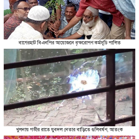
বাগেরহাট বিএনপির আয়োজনে বৃক্ষরোপণ কর্মসূচি পালিত
খুলনায় গভীর রাতে যুবদল নেতার বাড়িতে গুলিবর্ষণ, আতংক