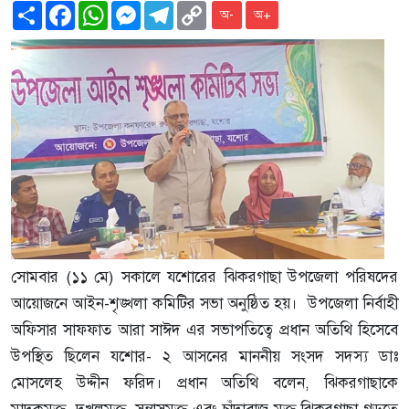
Share
Facebook
WhatsApp
Messenger
Telegram
Copy
অ-
অ+
Link
সোমবার (১১ মে) সকালে যশোরের ঝিকরগাছা উপজেলা পরিষদের
আয়োজনে আইন-শৃঙ্খলা কমিটির সভা অনুষ্ঠিত হয়। উপজেলা নির্বাহী
অফিসার সাফফাত আরা সাঈদ এর সভাপতিত্বে প্রধান অতিথি হিসেবে
উপস্থিত ছিলেন যশোর- ২ আসনের মাননীয় সংসদ সদস্য ডাঃ
মোসলেহ উদ্দীন ফরিদ। প্রধান অতিথি বলেন, ঝিকরগাছাকে
মাদকমুক্ত, দখলমুক্ত, সন্ত্রাসমুক্ত এবং চাঁদাবাজ মুক্ত ঝিকরগাছা গড়তে