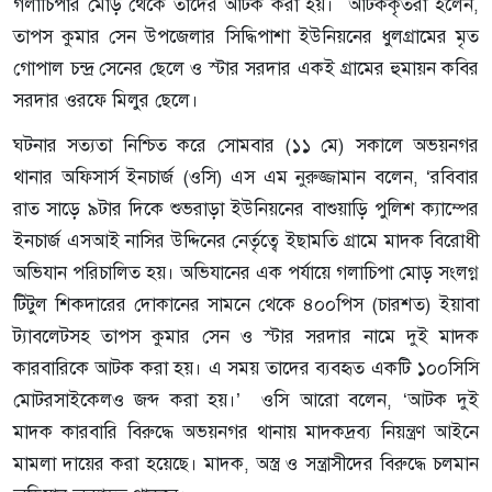
গলাচিপার মোড় থেকে তাদের আটক করা হয়। আটককৃতরা হলেন,
তাপস কুমার সেন উপজেলার সিদ্ধিপাশা ইউনিয়নের ধুলগ্রামের মৃত
গোপাল চন্দ্র সেনের ছেলে ও স্টার সরদার একই গ্রামের হুমায়ন কবির
সরদার ওরফে মিলুর ছেলে।
ঘটনার সত্যতা নিশ্চিত করে সোমবার (১১ মে) সকালে অভয়নগর
থানার অফিসার্স ইনচার্জ (ওসি) এস এম নুরুজ্জামান বলেন, ‘রবিবার
রাত সাড়ে ৯টার দিকে শুভরাড়া ইউনিয়নের বাশুয়াড়ি পুলিশ ক্যাম্পের
ইনচার্জ এসআই নাসির উদ্দিনের নের্তৃত্বে ইছামতি গ্রামে মাদক বিরোধী
অভিযান পরিচালিত হয়। অভিযানের এক পর্যায়ে গলাচিপা মোড় সংলগ্ন
টিটুল শিকদারের দোকানের সামনে থেকে ৪০০পিস (চারশত) ইয়াবা
ট্যাবলেটসহ তাপস কুমার সেন ও স্টার সরদার নামে দুই মাদক
কারবারিকে আটক করা হয়। এ সময় তাদের ব্যবহৃত একটি ১০০সিসি
মোটরসাইকেলও জব্দ করা হয়।’ ওসি আরো বলেন, ‘আটক দুই
মাদক কারবারি বিরুদ্ধে অভয়নগর থানায় মাদকদ্রব্য নিয়ন্ত্রণ আইনে
মামলা দায়ের করা হয়েছে। মাদক, অস্ত্র ও সন্ত্রাসীদের বিরুদ্ধে চলমান