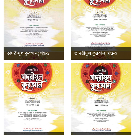
তাদরীসুল কুরআন; খণ্ড-১
তাদরীসুল কুরআন; খণ্ড-২