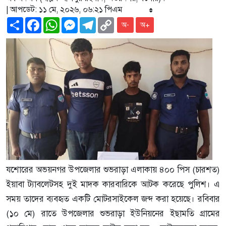
| আপডেট: ১১ মে, ২০২৬, ০৬:২১ পিএম
Share
Facebook
WhatsApp
Messenger
Telegram
Copy
অ-
অ+
Link
যশোরের অভয়নগর উপজেলার শুভরাড়া এলাকায় ৪০০ পিস (চারশত)
ইয়াবা ট্যাবলেটসহ দুই মাদক কারবারিকে আটক করেছে পুলিশ। এ
সময় তাদের ব্যবহৃত একটি মোটরসাইকেল জব্দ করা হয়েছে। রবিবার
(১০ মে) রাতে উপজেলার শুভরাড়া ইউনিয়নের ইছামতি গ্রামের