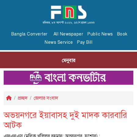
রবিবার, ৯ম আগস্ট ২০২৬, ২৫শে শ্রাবণ ১৪৩৩
Bangla Converter
All Newspaper
Public News
Book
News Service
Pay Bill
মেনুবার
প্রচ্ছদ
জেলার সংবাদ
অভয়নগরে ইয়াবাসহ দুই মাদক কারবারি
আটক
এফএনএস (মল্লিক খলিলুর রহমান; অভয়নগর, যশোর) :