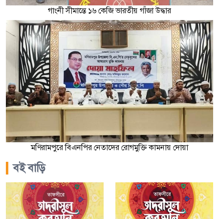
গাংনী সীমান্তে ১৬ কেজি ভারতীয় গাঁজা উদ্ধার
মণিরামপুরে বিএনপির নেতাদের রোগমুক্তি কামনায় দোয়া
বই বাড়ি