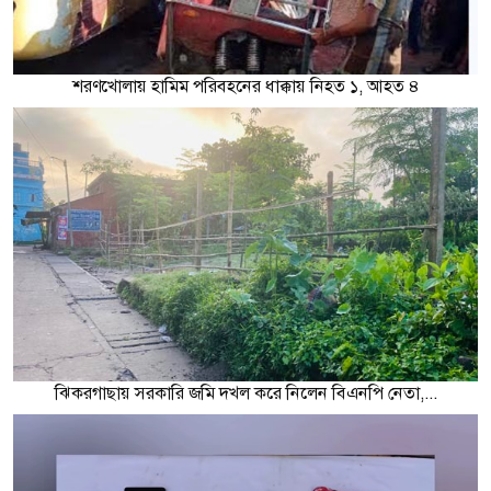
শরণখোলায় হামিম পরিবহনের ধাক্কায় নিহত ১, আহত ৪
ঝিকরগাছায় সরকারি জমি দখল করে নিলেন বিএনপি নেতা,...