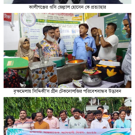
কালীগঞ্জের ওসি জেল্লাল হোসেন কে প্রত্যাহার
বৃক্ষমেলায় সিদ্দিকী’স গ্রীন টেকনোলজির পরিবেশবান্ধব উদ্ভাবন