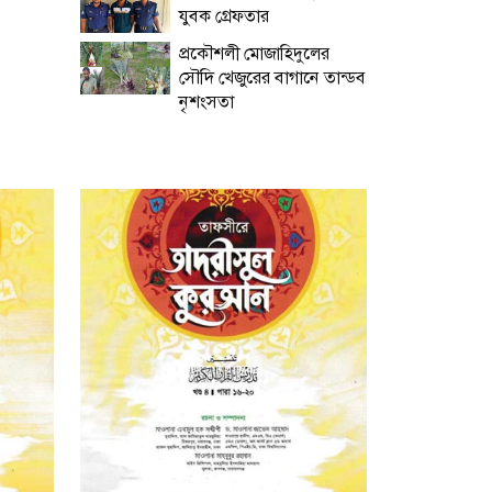
যুবক গ্রেফতার
প্রকৌশলী মোজাহিদুলের
সৌদি খেজুরের বাগানে তান্ডব
নৃশংসতা