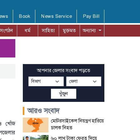
News
Book
News Service
Pay Bill
সংগঠন
ধর্ম
সাহিত্য
মুক্তমত
অন্যান্য
আপনার জেলার সংবাদ পড়তে
খুঁজুন
আরও সংবাদ
মোটরসাইকেল নিয়ন্ত্রণ হারিয়ে
ও খোঁজ
চালক নিহত
পজেলার
৬০ লাখ টাকা ফেরত দিয়ে