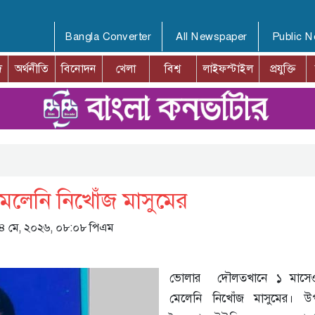
Bangla Converter
All Newspaper
Public 
দ
অর্থনীতি
বিনোদন
খেলা
বিশ্ব
লাইফস্টাইল
প্রযুক্তি
েলেনি নিখোঁজ মাসুমের
 ১৪ মে, ২০২৬, ০৮:০৮ পিএম
ভোলার দৌলতখানে ১ মাসে
মেলেনি নিখোঁজ মাসুমের। উ