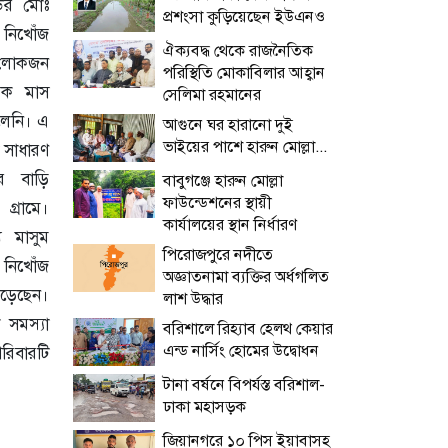
ডের মোঃ
প্রশংসা কুড়িয়েছেন ইউএনও
নিখোঁজ
ঐক্যবদ্ধ থেকে রাজনৈতিক
র লোকজন
পরিস্থিতি মোকাবিলার আহ্বান
এক মাস
সেলিমা রহমানের
লেনি। এ
আগুনে ঘর হারানো দুই
ভাইয়ের পাশে হারুন মোল্লা...
 সাধারণ
র বাড়ি
বাবুগঞ্জে হারুন মোল্লা
ফাউন্ডেশনের স্থায়ী
গ্রামে।
কার্যালয়ের স্থান নির্ধারণ
 মাসুম
পিরোজপুরে নদীতে
 নিখোঁজ
অজ্ঞাতনামা ব্যক্তির অর্ধগলিত
পড়েছেন।
লাশ উদ্ধার
 সমস্যা
বরিশালে রিহ্যাব হেলথ কেয়ার
এন্ড নার্সিং হোমের উদ্বোধন
রিবারটি
টানা বর্ষনে বিপর্যস্ত বরিশাল-
ঢাকা মহাসড়ক
জিয়ানগরে ১০ পিস ইয়াবাসহ