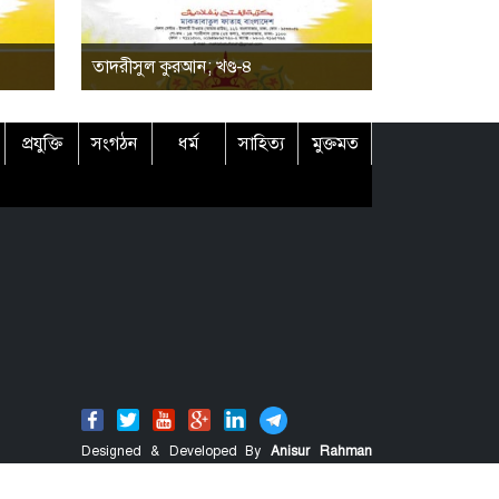
তাদরীসুল কুরআন; খণ্ড-৪
প্রযুক্তি
সংগঠন
ধর্ম
সাহিত্য
মুক্তমত
Designed & Developed By
Anisur Rahman
Shahin