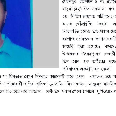
সৈয়দপুর ইউনিয়ন ৪ নং ওয়ার্
মাসুম (২২) গত একমাস ধরে 
হয়। বিভিন্ন জায়গায় পরিবারে
অনেক খোঁজাখুঁজি করার 
অতিবাহিত হলেও তার সন্ধান মে
ব্যাপারে দৌলতখান থানায় একটি
ডায়েরি করা হয়েছে। মাসুমে
উপজেলার সৈয়দপুরের চরশুভী 
তিন বোন এক ভাইয়ের মধ্যে
পরিবারের একমাত্র বড় ছেলে।
ও মা মিনতাজ বেগম দিনরাত কান্নাকাটি করে এখন বাকরুদ্ধ হয়ে 
্দিন পাটোয়ারী বাড়ির বাসিন্দা মোতাসিন মিয়া জানান, মাসুমের মানসিক
বের হয়ে আর ফেরেনি। কেউ তার সন্ধান পেলে জানালে দুশ্চিন্তাগ্রস্ত প