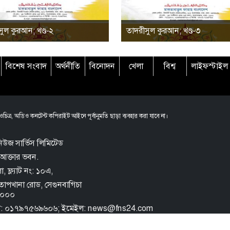
ুল কুরআন; খণ্ড-২
তাদরীসুল কুরআন; খণ্ড-৩
বিশেষ সংবাদ
অর্থনীতি
বিনোদন
খেলা
বিশ্ব
লাইফস্টাইল
চিত্র, অডিও কনটেন্ট কপিরাইট আইনে পূর্বানুমতি ছাড়া ব্যবহার করা যাবে না।
িউজ সার্ভিস লিমিটেড
আক্তার ভবন.
 ফ্ল্যাট নং: ১০এ,
তোপখানা রোড,
সেগুনবাগিচা
 ১০০০
ল: ০১৭৯৭৫৬৯৬০৬; ইমেইল: news@fns24.com
e FNS
Privacy Policy
Terms and Conditions
Archive
Sitemap
Rss