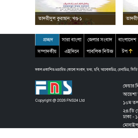
তাদরীসুল কুরআন; খণ্ড-১
তাদরীস
প্রচ্ছদ
সারা বাংলা
জেলার সংবাদ
বাংলাদেশ
সম্পাদকীয়
এইদিনে
পাবলিক নিউজ
টপ
সকল প্রকাশিত/প্রচারিত কোনো সংবাদ, তথ্য, ছবি, আলোকচিত্র, রেখাচিত্র, ভিডিও
ফেয়ার ন
আয়েশা 
Copyright @ 2026 FNS24 Ltd
১০ম তলা,
২৪/ডি 
ঢাকা -
মোবাই
About th