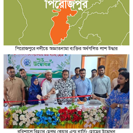
পিরোজপুরে নদীতে অজ্ঞাতনামা ব্যক্তির অর্ধগলিত লাশ উদ্ধার
বরিশালে রিহ্যাব হেলথ কেয়ার এন্ড নার্সিং হোমের উদ্বোধন