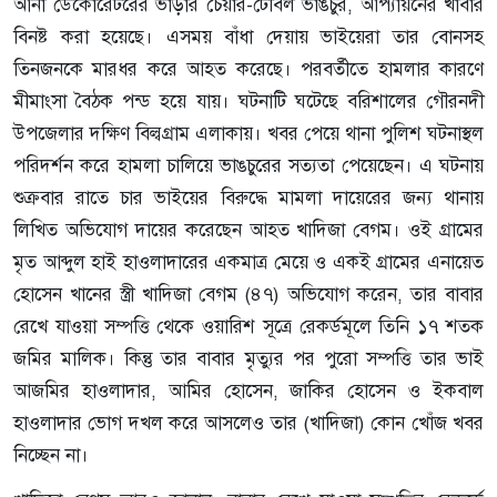
আনা ডেকোরেটরের ভাড়ার চেয়ার-টেবিল ভাঙচুর, আপ্যায়নের খাবার
বিনষ্ট করা হয়েছে। এসময় বাঁধা দেয়ায় ভাইয়েরা তার বোনসহ
তিনজনকে মারধর করে আহত করেছে। পরবর্তীতে হামলার কারণে
মীমাংসা বৈঠক পন্ড হয়ে যায়। ঘটনাটি ঘটেছে বরিশালের গৌরনদী
উপজেলার দক্ষিণ বিল্বগ্রাম এলাকায়। খবর পেয়ে থানা পুলিশ ঘটনাস্থল
পরিদর্শন করে হামলা চালিয়ে ভাঙচুরের সত্যতা পেয়েছেন। এ ঘটনায়
শুক্রবার রাতে চার ভাইয়ের বিরুদ্ধে মামলা দায়েরের জন্য থানায়
লিখিত অভিযোগ দায়ের করেছেন আহত খাদিজা বেগম। ওই গ্রামের
মৃত আব্দুল হাই হাওলাদারের একমাত্র মেয়ে ও একই গ্রামের এনায়েত
হোসেন খানের স্ত্রী খাদিজা বেগম (৪৭) অভিযোগ করেন, তার বাবার
রেখে যাওয়া সম্পত্তি থেকে ওয়ারিশ সূত্রে রেকর্ডমূলে তিনি ১৭ শতক
জমির মালিক। কিন্তু তার বাবার মৃত্যুর পর পুরো সম্পত্তি তার ভাই
আজমির হাওলাদার, আমির হোসেন, জাকির হোসেন ও ইকবাল
হাওলাদার ভোগ দখল করে আসলেও তার (খাদিজা) কোন খোঁজ খবর
নিচ্ছেন না।