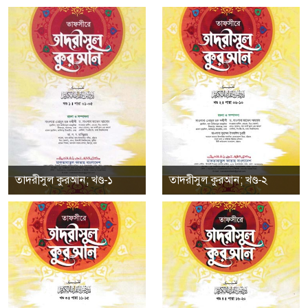
তাদরীসুল কুরআন; খণ্ড-১
তাদরীসুল কুরআন; খণ্ড-২