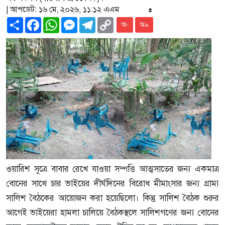
| আপডেট: ১৬ মে, ২০২৬, ১১:১২ এএম
Share
Facebook
WhatsApp
Messenger
Telegram
Copy
অ-
অ+
Link
ওয়ারিশ সূত্রে বাবার রেখে যাওয়া সম্পত্তি আত্মসাতের জন্য একমাত্র
বোনের সাথে চার ভাইয়ের দীর্ঘদিনের বিরোধ মীমাংসার জন্য গ্রাম্য
সালিশ বৈঠকের আয়োজন করা হয়েছিলো। কিন্তু সালিশ বৈঠক শুরুর
আগেই ভাইয়েরা হামলা চালিয়ে বৈঠকস্থলে সালিশগণের জন্য বোনের