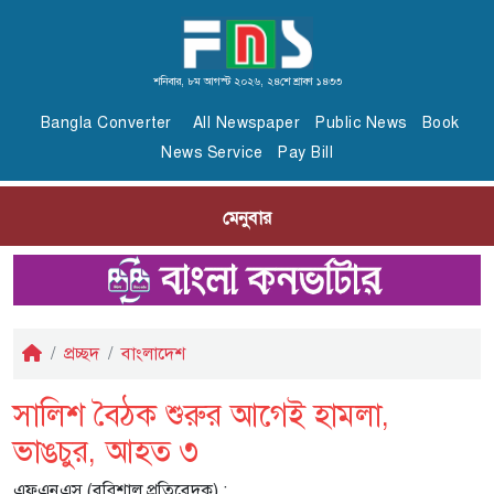
শনিবার, ৮ম আগস্ট ২০২৬, ২৪শে শ্রাবণ ১৪৩৩
Bangla Converter
All Newspaper
Public News
Book
News Service
Pay Bill
মেনুবার
প্রচ্ছদ
বাংলাদেশ
সালিশ বৈঠক শুরুর আগেই হামলা,
ভাঙচুর, আহত ৩
এফএনএস (বরিশাল প্রতিবেদক) :