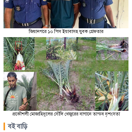
জিয়ানগরে ১০ পিস ইয়াবাসহ যুবক গ্রেফতার
প্রকৌশলী মোজাহিদুলের সৌদি খেজুরের বাগানে তান্ডব নৃশংসতা
বই বাড়ি