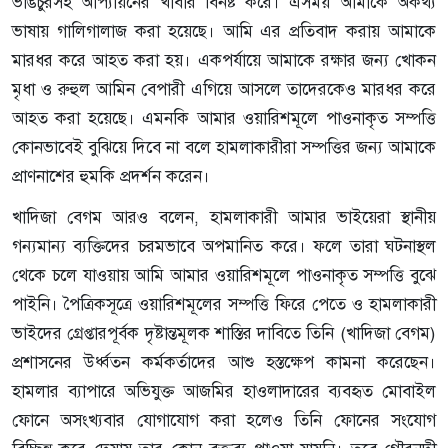
ভাঙচুরসহ আপ্যায়নের খাবার বিনষ্ট করে। এসময় আমাকে অকথ্য
ভাষায় গালিগালাজ করা হয়েছে। আমি এর প্রতিবাদ করায় আমাকে
মারধর করে আহত করা হয়। একপর্যায়ে আমাকে রক্ষার জন্য খোকন
মৃধা ও রুহুল আমিন বেপারী এগিয়ে আসলে তাদেরকেও মারধর করে
আহত করা হয়েছে। এমনকি আমার ওয়ারিশমূলে পাওনাকৃত সম্পত্তি
কোনভাবেই বুঝিয়ে দিবে না বলে হামলাকারীরা সম্পত্তির জন্য আমাকে
প্রাণনাশের হুমকি প্রদর্শন করেন।
খাদিজা বেগম আরও বলেন, হামলাকারী আমার ভাইয়েরা স্থানীয়
গন্যমান্য ব্যক্তিদের চরমভাবে অপমানিত করে। ফলে তারা ঘটনাস্থল
থেকে চলে যাওয়ায় আমি আমার ওয়ারিশমূলে পাওনাকৃত সম্পত্তি বুঝে
পাইনি। পৈত্রিকসূত্রে ওয়ারিশমূলের সম্পত্তি ফিরে পেতে ও হামলাকারী
ভাইদের গ্রেপ্তারপূর্বক দৃষ্টান্তমূলক শাস্তির দাবিতে তিনি (খাদিজা বেগম)
প্রশাসনের উর্ধ্বতন কর্মকর্তাদের আশু হস্তক্ষেপ কামনা করেছেন।
হামলার ব্যাপারে অভিযুক্ত আজমির হাওলাদারের ব্যবহৃত মোবাইল
ফোনে অসংখ্যবার যোগাযোগ করা হলেও তিনি ফোনের সংযোগ