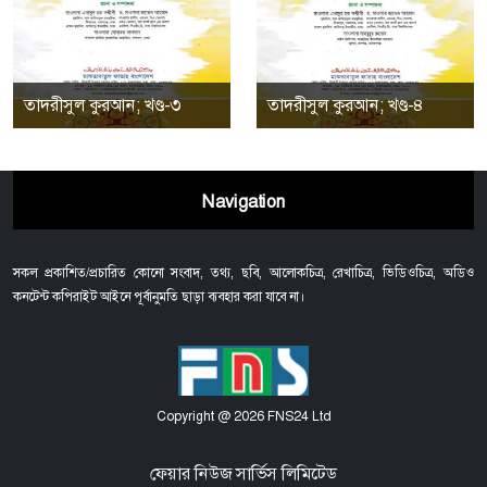
তাদরীসুল কুরআন; খণ্ড-৩
তাদরীসুল কুরআন; খণ্ড-৪
Navigation
সকল প্রকাশিত/প্রচারিত কোনো সংবাদ, তথ্য, ছবি, আলোকচিত্র, রেখাচিত্র, ভিডিওচিত্র, অডিও
কনটেন্ট কপিরাইট আইনে পূর্বানুমতি ছাড়া ব্যবহার করা যাবে না।
Copyright @ 2026 FNS24 Ltd
ফেয়ার নিউজ সার্ভিস লিমিটেড