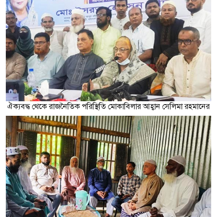
ঐক্যবদ্ধ থেকে রাজনৈতিক পরিস্থিতি মোকাবিলার আহ্বান সেলিমা রহমানের