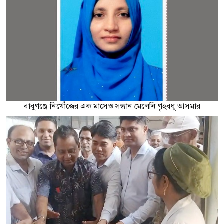
বাবুগঞ্জে নিখোঁজের এক মাসেও সন্ধান মেলেনি গৃহবধূ আসমার