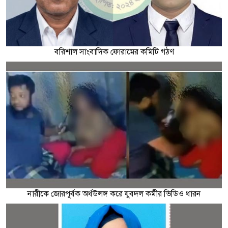
বরিশাল সাংবাদিক ফোরামের কমিটি গঠণ
নারীকে জোরপূর্বক অর্ধউলঙ্গ করে যুবদল কর্মীর ভিডিও ধারন