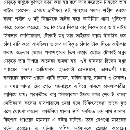
নেতৃত্বে বাবুকে কুপিয়ে হত্যা করা হয় বলে দাবি করেছেন নিহতের ভাই
নাঈম হোসেন। এসময় স্থানীয়রা ওই গ্যাংয়ের সদস্য শহীদ ওরফে
কালা শহীদ ও মটু সিয়ামকে আটক করে কাউনিয়া থানা পুলিশের
কাছে হস্তান্তর করেছে। হত্যাকান্ডের শিকার বাবু সিকদারের ভাই নাঈম
সিকদার জানিয়েছেন, টোকাই মধু তার ভাইয়ের কাছে দীর্ঘদিন ধরে
চাঁদা দাবি করে আসছিল। তাদের দাবিকৃত চাঁদার টাকা দিতে অস্বীকার
করায় শুক্রবার ভোরে পলাশপুরের তিন রাস্তার মোড়ে টোকাই মধুর
নেতৃত্বে তার উপরে আচমকা হামলা হয়। ওই হামলায় ছিলেন মধুর
গ্যাংয়ের সদস্য ভাটিখানার হাতকাটা রেদওয়ান, তালতলী মাছ
বাজারের রুবেল ওরফে খাটো রুবেল, ফকির রাজু, সাজ্জাদ ও সৈকত।
এ সময় আমরা টের পেয়ে ঘটনাস্থলে এগিয়ে আসলে হামলাকারীরা
পালিয়ে যায়। পরবর্তীতে বাবু সিকদারকে উদ্ধার করে শের-ই বাংলা
মেডিক্যাল কলেজ হাসপাতালে নেয়া হলে চিকিৎসকেরা তাকে মৃত
বলে ঘোষণা করেন। কাউনিয়া থানার ওসি সনজিত চন্দ্র নাথ জানান,
কিশোর গ্যাংয়ের হামলায় এ ঘটনা ঘটেছে। তবে নেপথ্যে মাদকের
ঘটনা রয়েছে। এ ঘটনায় পুলিশ দুইজনকে গ্রেপ্তার করেছে।