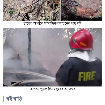
রাতের আধাঁরে সামাজিক বনায়নের গাছ লুট
আগুনে পুড়ল দিনমজুরের বসতঘর
বই বাড়ি