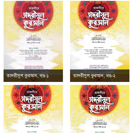
তাদরীসুল কুরআন; খণ্ড-১
তাদরীসুল কুরআন; খণ্ড-২