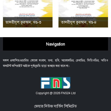
তাদরীসুল কুরআন; খণ্ড-৩
তাদরীসুল কুরআন; খণ্ড-৪
Navigation
সকল প্রকাশিত/প্রচারিত কোনো সংবাদ, তথ্য, ছবি, আলোকচিত্র, রেখাচিত্র, ভিডিওচিত্র, অডিও
কনটেন্ট কপিরাইট আইনে পূর্বানুমতি ছাড়া ব্যবহার করা যাবে না।
Copyright @ 2026 FNS24 Ltd
ফেয়ার নিউজ সার্ভিস লিমিটেড