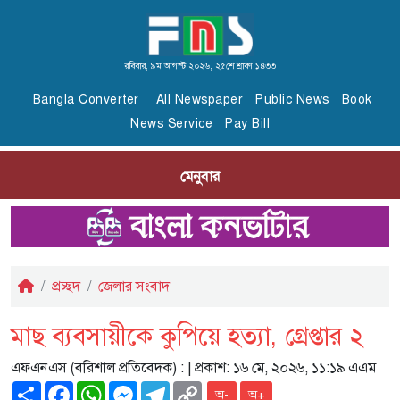
রবিবার, ৯ম আগস্ট ২০২৬, ২৫শে শ্রাবণ ১৪৩৩
Bangla Converter
All Newspaper
Public News
Book
News Service
Pay Bill
মেনুবার
প্রচ্ছদ
জেলার সংবাদ
মাছ ব্যবসায়ীকে কুপিয়ে হত্যা, গ্রেপ্তার ২
এফএনএস (বরিশাল প্রতিবেদক) :
| প্রকাশ: ১৬ মে, ২০২৬, ১১:১৯ এএম
Share
Facebook
WhatsApp
Messenger
Telegram
Copy
অ-
অ+