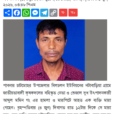
২০২৬, ০৩:৪৮ পিএম
Share
Facebook
WhatsApp
Messenger
Telegram
Copy
অ-
অ+
Link
পাবনার চাটমোহর উপজেলার বিলচলন ইউনিয়নের নটাবাড়িয়া গ্রামে
জাতীয়তাবাদী কৃষকদলের বহিস্কৃত নেতা ও ভেজাল দুধ উৎপাদনকারী
আব্দুল মমিন গং এর হামলা ও মারপিটে আহত এক ব্যক্তি মারা
গেছেন। বৃহস্পতিবার (৪ জুন) দিবাগত রাত ১২টার দিকে সে মারা