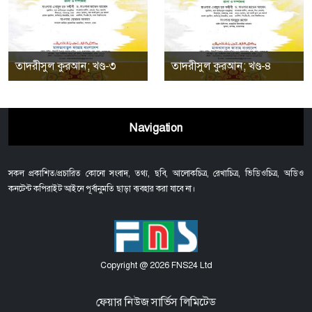
তাদরীসুল কুরআন; খণ্ড-৩
তাদরীসুল কুরআন; খণ্ড-৪
Navigation
সকল প্রকাশিত/প্রচারিত কোনো সংবাদ, তথ্য, ছবি, আলোকচিত্র, রেখাচিত্র, ভিডিওচিত্র, অডিও
কনটেন্ট কপিরাইট আইনে পূর্বানুমতি ছাড়া ব্যবহার করা যাবে না।
Copyright @ 2026 FNS24 Ltd
ফেয়ার নিউজ সার্ভিস লিমিটেড