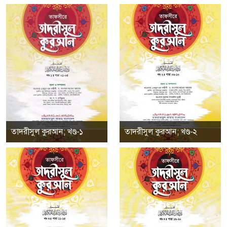
তাদরীসুল কুরআন; খণ্ড-১
তাদরীসুল কুরআন; খণ্ড-২