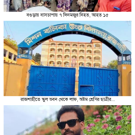
বগুড়ায় বাসচাপায় ৭ দিনমজুর নিহত, আহত ১৫
রাজশাহীতে স্কুল ভবন থেকে লাফ, অষ্টম শ্রেণির ছাত্রীর...