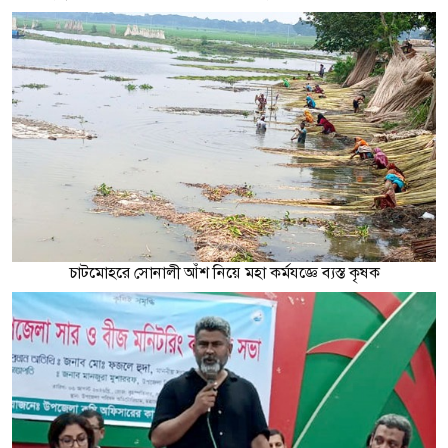
চাটমোহরে সোনালী আঁশ নিয়ে মহা কর্মযজ্ঞে ব্যস্ত কৃষক