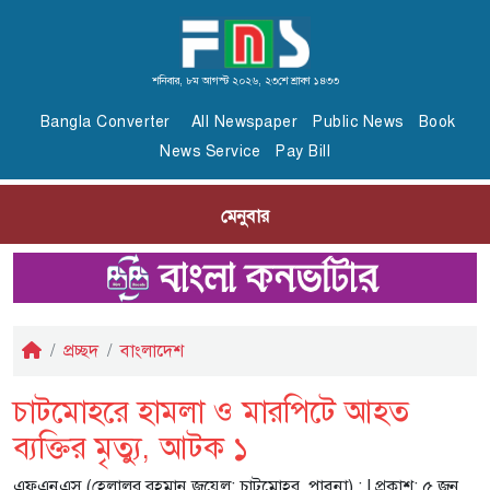
শনিবার, ৮ম আগস্ট ২০২৬, ২৩শে শ্রাবণ ১৪৩৩
Bangla Converter
All Newspaper
Public News
Book
News Service
Pay Bill
মেনুবার
প্রচ্ছদ
বাংলাদেশ
চাটমোহরে হামলা ও মারপিটে আহত
ব্যক্তির মৃত্যু, আটক ১
এফএনএস (হেলালুর রহমান জুয়েল; চাটমোহর, পাবনা) :
| প্রকাশ: ৫ জুন,