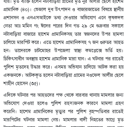
যায়। মৃত ব্যক্তি হলেন নটাবাড়িয়া গ্রামের মৃত নুর আলীর ছেলে হাশেম
প্রামানিক (৪০)। ভেজাল দুধ উৎপাদন ও বাজারজাতের বিষয়ে স্থানীয়
প্রশানসন ও এনএসআইকে তথ্য দেওয়ার অভিযোগ এনে কৃষকদল
নেতা আঃ মমিন গং ঈদের পরের দিন গত ২৯ মে শুক্রবার সকালে
নটাবাড়িয়া বাজারে হাশেম প্রামানিকসহ তার স্বজনদের উপর হামলা
চালিয়ে মারপিট করে। এতে হাশেম প্রামানিকসহ ৭ জন গুরুতর আহত
হন। তাদেরকে চাটমোহর উপজেলা স্বাস্থ্য কমপ্লেক্সে ভর্তি হয়।
চিকিৎসাধীন অবস্থায় হাশেম প্রামানিক মারা যান। এ ঘটনার পর রাতেই
পুলিশ মৃতদেহ উদ্ধার করে। এসময় অভিযান চালিয়ে আটক করা হয়
একজনকে। আটককৃত হলেন নটাবাড়িয়া গ্রামের নওফেল আলীর ছেলে
শাহীন হোসেন (৩৫)।
এদিকে ঘটনার পর আহতদের পক্ষ থেকে বারবার থানায় মামলার জন্য
অভিযোগ দেওয়া হলেও পুলিশ রহস্যজনক কারণে মামলা গ্রহণ
করেনি। হাশেম প্রামানিকের মৃত্যুর পর পুলিশ বৃহস্পতিবার রাতেই
মারপিটের ঘটনার মামলা নেয়। মামলার বাদী নিহতের ভাগ্নে মৃত