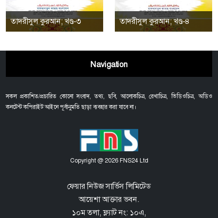
তাদরীসুল কুরআন; খণ্ড-৩
তাদরীসুল কুরআন; খণ্ড-৪
Navigation
সকল প্রকাশিত/প্রচারিত কোনো সংবাদ, তথ্য, ছবি, আলোকচিত্র, রেখাচিত্র, ভিডিওচিত্র, অডিও
কনটেন্ট কপিরাইট আইনে পূর্বানুমতি ছাড়া ব্যবহার করা যাবে না।
Copyright @ 2026 FNS24 Ltd
ফেয়ার নিউজ সার্ভিস লিমিটেড
আয়েশা আক্তার ভবন.
১০ম তলা, ফ্ল্যাট নং: ১০এ,