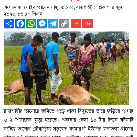
এফএনএস (সাইদ হোসেন সাজু; তানোর, রাজশাহী) :
| প্রকাশ: ৫ জুন,
২০২৬, ০৬:৪৭ পিএম
Share
Facebook
WhatsApp
Messenger
Telegram
Copy
অ-
অ+
Link
রাজশাহীর তানোরে জমিতে পড়ে থাকা বিদ্যুতের তারে জড়িয়ে ৭ গরু
ও ২ শিয়ালের মৃত্যু হয়েছে। শুক্রবার বেলা ১০ টার দিকে ঘটনাটি
ঘটেছে তানোর চৌবাড়িয়া সড়কের কামারগাঁ ইউপির লবাতলা ব্রীজের