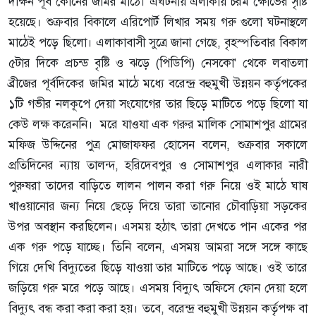
দক্ষিন পূর্ব কোনের জমির মাঠে। এঘটনায় এলাকায় চরম ক্ষোভের সৃষ্টি
হয়েছে। শুক্রবার বিকালে এরিপোর্ট লিখার সময় গরু গুলো ঘটনাস্থলে
মাঠেই পড়ে ছিলো। এলাকাবাসী সুত্রে জানা গেছে, বৃহস্পতিবার বিকাল
৫টার দিকে প্রচন্ড বৃষ্টি ও ঝড়ে (পিডিপি) নেসকো' থেকে লবাতলা
ব্রীজের পূর্বদিকের জমির মাঠে মধ্যে বরেন্দ্র বহুমুখী উন্নয়ন কর্তৃপকের
১টি গভীর নলকূপে দেয়া সংযোগের তার ছিড়ে মাটিতে পড়ে ছিলো যা
কেউ লক্ষ করেননি। মরে যাওযা এক গরুর মালিক সোমাশপুর গ্রামের
মফিজ উদ্দিনের পুত্র মোজাফফর হোসেন বলেন, শুক্রবার সকালে
প্রতিদিনের ন্যায় তালন্দ, হরিদেবপুর ও সোমাশপুর এলাকার নারী
পুরুষরা তাদের বাড়িতে লালন পালন করা গরু নিয়ে ওই মাঠে ঘাষ
খাওয়ানোর জন্য নিয়ে ছেড়ে দিয়ে তারা তানোর চৌবাড়িয়া সড়কের
উপর অবস্থান করছিলেন। এসময় হঠাৎ তারা দেখতে পান একের পর
এক গরু পড়ে যাচ্ছে। তিনি বলেন, এসময় আমরা সঙ্গে সঙ্গে কাছে
গিয়ে দেখি বিদ্যুতের ছিড়ে যাওয়া তার মাটিতে পড়ে আছে। ওই তারে
জড়িয়ে গরু মরে পড়ে আছে। এসময় বিদ্যুৎ অফিসে ফোন দেয়া হলে
বিদ্যুৎ বন্ধ করা করা করা হয়। তবে, বরেন্দ্র বহুমুখী উন্নয়ন কর্তৃপক্ষ বা