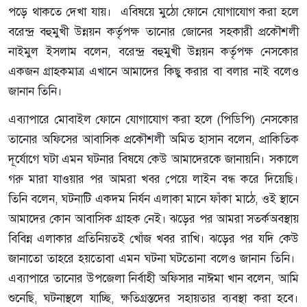
পড়ে থাকতে দেখা যায়। এবিষয়ে মুঠো ফোনে যোগাযোগ করা হলে
বরেন্দ্র বহুমুখী উন্নয়ন কর্তৃপক্ষ তানোর জোনের সহকারী প্রকৌশলী
নাইমুল ইসলাম বলেন, বরেন্দ্র বহুমুখী উন্নয়ন কর্তৃপক্ষ নেসকোর
একজন গ্রাহকমাত্র এখানে আমাদের কিছু করার বা বলার নাই বলেও
জানান তিনি।
এব্যাপারে মোবাইল ফোনে যোগাযোগ করা হলে (পিডিপি) নেসকোর
তানোর অফিসের আবাসিক প্রকৌশলী অমিত হাসান বলেন, প্রাকিতিক
দূর্যোগে ঘটা এমন ঘটনার বিষযে কেউ আমাদেরকে জানায়নি। সকালে
গরু মারা যাওয়ার পর আমরা খবর পেয়ে লাইন বন্ধ করে দিয়েছি।
তিনি বলেন, ঘটনাটি একদম নির্যন এলাকা মানে ফাঁকা মাঠে, ওই স্থানে
আমাদের কোন আবাসিক গ্রাহক নেই। ঝড়ের পর আমরা সতর্কঅবস্থায়
বিবিন্ন এলাকার প্রতিনিয়তই খোঁজ খবর রাখি। ঝড়ের পর যদি কেউ
জানাতো তাহরে হয়তোবা এমন ঘটনা ঘটতোনা বলেও জানান তিনি।
এব্যাপারে তানোর উপজেলা নির্বাহী অফিসার নাঈমা খান বলেন, আমি
শুনেছি, ঘটনাস্থলে যাচ্ছি, ক্ষতিগ্রস্তদের সহায়তার ব্যবস্থা করা হবে।