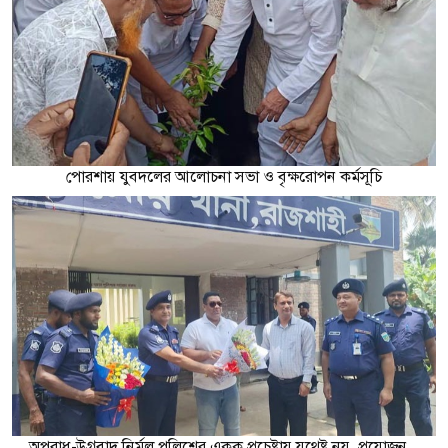
পোরশায় যুবদলের আলোচনা সভা ও বৃক্ষরোপন কর্মসূচি
অপরাধ-উগ্রবাদ নির্মূল পুলিশের একক প্রচেষ্টায় যথেষ্ট নয়, প্রয়োজন...