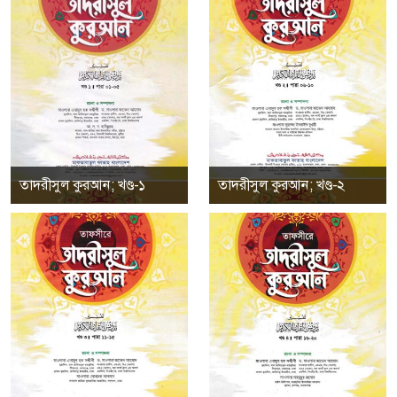
তাদরীসুল কুরআন; খণ্ড-১
তাদরীসুল কুরআন; খণ্ড-২