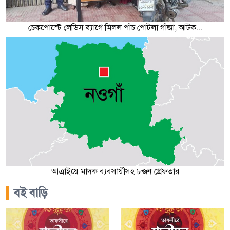
চেকপোস্টে লেডিস ব্যাগে মিলল পাঁচ পোটলা গাঁজা, আটক...
আত্রাইয়ে মাদক ব্যবসায়ীসহ ৮জন গ্রেফতার
বই বাড়ি