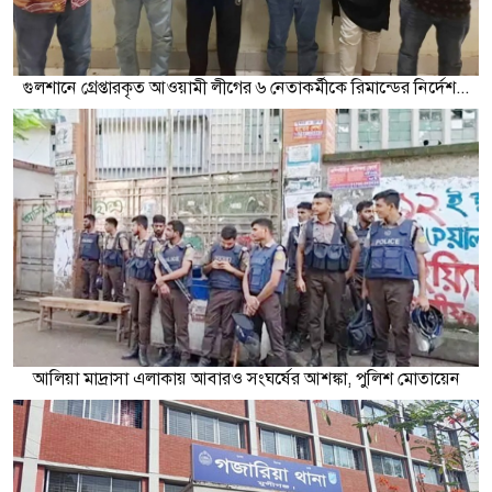
গুলশানে গ্রেপ্তারকৃত আওয়ামী লীগের ৬ নেতাকর্মীকে রিমান্ডের নির্দেশ...
আলিয়া মাদ্রাসা এলাকায় আবারও সংঘর্ষের আশঙ্কা, পুলিশ মোতায়েন