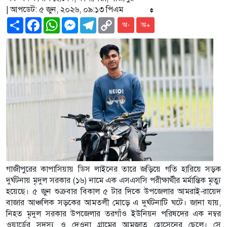
| আপডেট: ৫ জুন, ২০২৬, ০৯:১৩ পিএম
Share
Facebook
WhatsApp
Messenger
Telegram
Copy
অ-
অ+
Link
গাজীপুরের কাপাসিয়ায় ডিস লাইনের তারে জড়িয়ে গতি হারিয়ে সড়ক
দুর্ঘটনায় মৃদুল সরকার (১৬) নামে এক এসএসসি পরীক্ষার্থীর মর্মান্তিক মৃত্যু
হয়েছে। ৫ জুন শুক্রবার বিকাল ৫ টার দিকে উপজেলার আমরাই-রায়েদ
বাজার আঞ্চলিক সড়কের আমতলী মোড়ে এ দুর্ঘটনাটি ঘটে। জানা যায়,
নিহত মৃদুল সরকার উপজেলার তরগাঁও ইউনিয়ন পরিষদের এক নম্বর
ওয়ার্ডের সদস্য ও দেওনা গ্রামের আমজাত হোসেনের ছেলে। সে