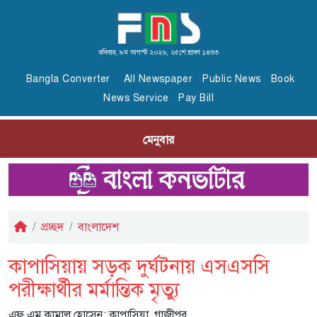
রবিবার, ৯ম আগস্ট ২০২৬, ২৫শে শ্রাবণ ১৪৩৩
Bangla Converter
All Newspaper
Public News
Book
News Service
Pay Bill
মেনুবার
প্রচ্ছদ
বাংলাদেশ
কাপাসিয়ায় সড়ক দুর্ঘটনায় এসএসসি
পরীক্ষার্থীর মর্মান্তিক মৃত্যু
এফ এম কামাল হোসেন; কাপাসিয়া, গাজীপুর