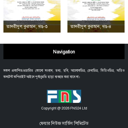
তাদরীসুল কুরআন; খণ্ড-৩
তাদরীসুল কুরআন; খণ্ড-৪
Navigation
সকল প্রকাশিত/প্রচারিত কোনো সংবাদ, তথ্য, ছবি, আলোকচিত্র, রেখাচিত্র, ভিডিওচিত্র, অডিও
কনটেন্ট কপিরাইট আইনে পূর্বানুমতি ছাড়া ব্যবহার করা যাবে না।
Copyright @ 2026 FNS24 Ltd
ফেয়ার নিউজ সার্ভিস লিমিটেড