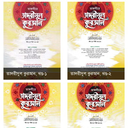
তাদরীসুল কুরআন; খণ্ড-১
তাদরীসুল কুরআন; খণ্ড-২