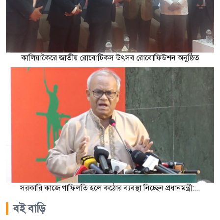
কালিয়াকৈরে জাতীয় রোবোটিকস উৎসব রোবোফিউশন অনুষ্ঠিত
সরকারি কাজে গাফিলতি হলে কঠোর ব্যবস্থা নিচ্ছেন প্রধানমন্ত্রী:...
বই বাড়ি