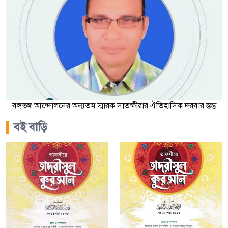
বঙ্গভঙ্গ আন্দোলনের অন্যতম স্মারক সাতক্ষীরার ঐতিহাসিক দরবার স্তম্ভ
বই বাড়ি