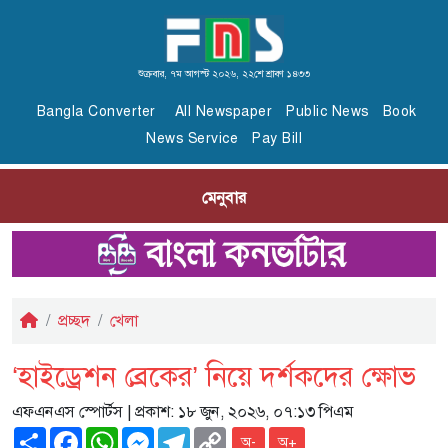
শুক্রবার, ৭ম আগস্ট ২০২৬, ২২শে শ্রাবণ ১৪৩৩
Bangla Converter
All Newspaper
Public News
Book
News Service
Pay Bill
মেনুবার
প্রচ্ছদ
খেলা
‘হাইড্রেশন ব্রেকের’ নিয়ে দর্শকদের ক্ষোভ
এফএনএস স্পোর্টস
| প্রকাশ: ১৮ জুন, ২০২৬, ০৭:১৩ পিএম
Share
Facebook
WhatsApp
Messenger
Telegram
Copy
অ-
অ+