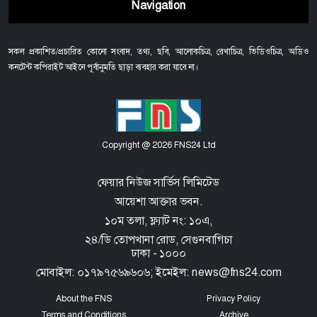
Navigation
সকল প্রকাশিত/প্রচারিত কোনো সংবাদ, তথ্য, ছবি, আলোকচিত্র, রেখাচিত্র, ভিডিওচিত্র, অডিও
কনটেন্ট কপিরাইট আইনে পূর্বানুমতি ছাড়া ব্যবহার করা যাবে না।
Copyright @ 2026 FNS24 Ltd
ফেয়ার নিউজ সার্ভিস লিমিটেড
আয়েশা আক্তার ভবন.
১০ম তলা, ফ্ল্যাট নং: ১০এ,
২৪/ডি তোপখানা রোড,
সেগুনবাগিচা
ঢাকা - ১০০০
মোবাইল: ০১৭৯৭৫৬৯৬০৬; ইমেইল: news@fns24.com
About the FNS
Privacy Policy
Terms and Conditions
Archive