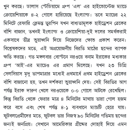
খুন করছে। ডালাস স্টেডিয়ামে গ্রুপ ‘এল’ এর হাইভোল্টেজ ম্যাচে
ক্রোয়েশিয়াকে ৪-২ গোলে হারিয়েছে ইংল্যান্ড। তবে ম্যাচের ২২
মিনিটে রেফারি ক্লেমন্ত তুরপিন যখন বাধ্যতামূলক হাইড্রেশন ব্রেকের
বাঁশি বাজান, তখনই ইংল্যান্ড ও ক্রোয়েশিয়া-দুই দলের সমর্থকরাই
একসাথে তীব্র ভুয়াধ্বনি দিয়ে নিজেদের ক্ষোভ প্রকাশ করেন।
বিশ্লেষকদের মতে, এই অপ্রয়োজনীয় বিরতি মাঠের ছন্দের ব্যাপক
ক্ষতি করছে। গত মঙ্গলবার বোস্টনে নরওয়ে বনাম ইরাকের মধ্যকার
গ্রুপ ‘আই’-এর ম্যাচেও এর প্রমাণ মিলেছে। যখন ২৩ ডিগ্রি
সেলসিয়াস মৃদু তাপমাত্রার মধ্যেই প্রথমার্ধে প্রথম হাইড্রেশন ব্রেকের
বাঁশি বাজানো হয়, তখন দর্শকরা ভুয়াধ্বনি দেয়। সেই বিরতির আগ
পর্যন্ত ইরাক দারুণ খেলে নরওয়েকে ০-০ গোলে আটকে রেখেছিল।
কিন্তু বিরতি থেকে ফেরার মাত্র ৪ মিনিটের মাথায় তারা গোল হজম
করে বসে এবং শেষ পর্যন্ত ৪-১ ব্যবধানে ম্যাচটি হেরে যায়।
ফুটবলপ্রেমীদের মতে, ফুটবল তার নিজস্ব ৯০ মিনিটের গতিময় ছন্দের
জন্যই জনপ্রিয়। সেখানে আমেরিকার গ্রীষ্মের দোহাই দিয়ে এমন